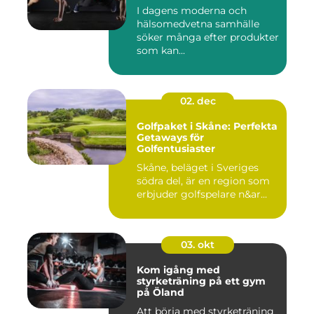
I dagens moderna och
hälsomedvetna samhälle
söker många efter produkter
som kan...
02. dec
Golfpaket i Skåne: Perfekta
Getaways för
Golfentusiaster
Skåne, beläget i Sveriges
södra del, är en region som
erbjuder golfspelare n&ar...
03. okt
Kom igång med
styrketräning på ett gym
på Öland
Att börja med styrketräning