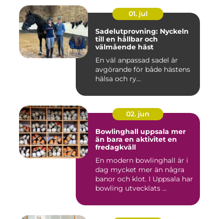
01. jul
Sadelutprovning: Nyckeln
till en hållbar och
välmående häst
En väl anpassad sadel är
avgörande för både hästens
hälsa och ry...
02. jun
Bowlinghall uppsala mer
än bara en aktivitet en
fredagkväll
En modern bowlinghall är i
dag mycket mer än några
banor och klot. I Uppsala har
bowling utvecklats ...