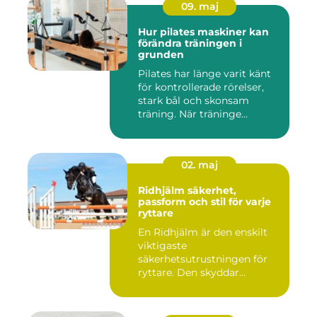
09. maj
Hur pilates maskiner kan
förändra träningen i
grunden
Pilates har länge varit känt
för kontrollerade rörelser,
stark bål och skonsam
träning. När träninge...
02. maj
Ridhjälm säkerhet,
passform och stil för varje
ryttare
En Ridhjälm är den enskilt
viktigaste
säkerhetsutrustningen för
ryttare. Den skyddar
huvudet vid fal...