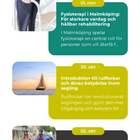
01. nov
Fysioterapi i Malmköping:
För starkare vardag och
hållbar rehabilitering
I Malmköping spelar
fysioterapi en central roll för
personer som vill återfå f...
30. okt
Introduktion till rullfockar
och deras betydelse inom
segling
Rullfockar har revolutionerat
seglingen och gjort den mer
tillgänglig och bekväm för ...
02. okt