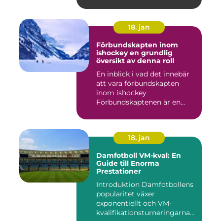
18. jan
Förbundskapten inom
ishockey en grundlig
översikt av denna roll
En inblick i vad det innebär
att vara förbundskapten
inom ishockey
Förbundskaptenen är en
central f...
18. jan
Damfotboll VM-kval: En
Guide till Enorma
Prestationer
Introduktion Damfotbollens
popularitet växer
exponentiellt och VM-
kvalifikationsturneringarna