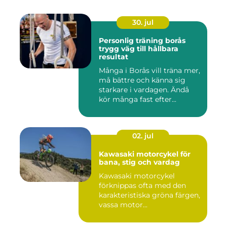
30. jul
Personlig träning borås
trygg väg till hållbara
resultat
Många i Borås vill träna mer,
må bättre och känna sig
starkare i vardagen. Ändå
kör många fast efter...
02. jul
Kawasaki motorcykel för
bana, stig och vardag
Kawasaki motorcykel
förknippas ofta med den
karakteristiska gröna färgen,
vassa motor...