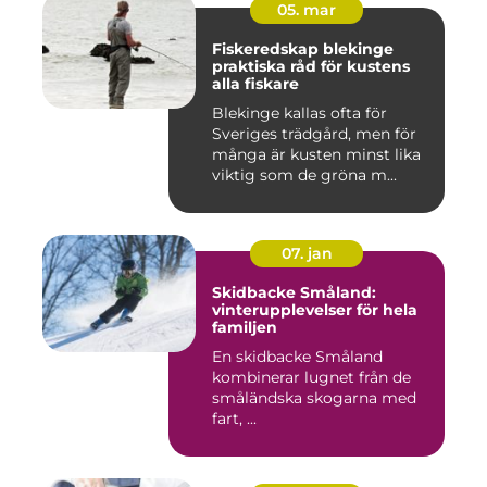
05. mar
Fiskeredskap blekinge
praktiska råd för kustens
alla fiskare
Blekinge kallas ofta för
Sveriges trädgård, men för
många är kusten minst lika
viktig som de gröna m...
07. jan
Skidbacke Småland:
vinterupplevelser för hela
familjen
En skidbacke Småland
kombinerar lugnet från de
småländska skogarna med
fart, ...