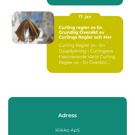
utgör ...
17. jan
Curling regler os En
Grundlig Översikt av
Curlings Regler och Mer
Curling Regler os - En
Djupdykning i Curlingens
Fascinerande Värld Curling
Regler os - En Överblic...
Adress