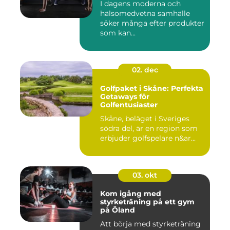
I dagens moderna och
hälsomedvetna samhälle
söker många efter produkter
som kan...
02. dec
Golfpaket i Skåne: Perfekta
Getaways för
Golfentusiaster
Skåne, beläget i Sveriges
södra del, är en region som
erbjuder golfspelare n&ar...
03. okt
Kom igång med
styrketräning på ett gym
på Öland
Att börja med styrketräning