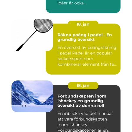
idéer är ocks...
18. jan
Räkna poäng i padel - En
grundlig översikt
En översikt av poängräkning
i padel Padel är en populär
racketssport som
kombinerar element från te...
18. jan
Förbundskapten inom
ishockey en grundlig
översikt av denna roll
En inblick i vad det innebär
att vara förbundskapten
inom ishockey
Förbundskaptenen är en