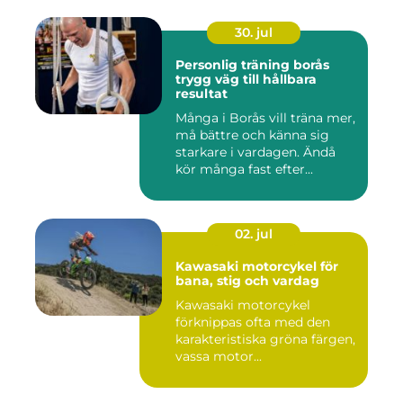
30. jul
Personlig träning borås
trygg väg till hållbara
resultat
Många i Borås vill träna mer,
må bättre och känna sig
starkare i vardagen. Ändå
kör många fast efter...
02. jul
Kawasaki motorcykel för
bana, stig och vardag
Kawasaki motorcykel
förknippas ofta med den
karakteristiska gröna färgen,
vassa motor...