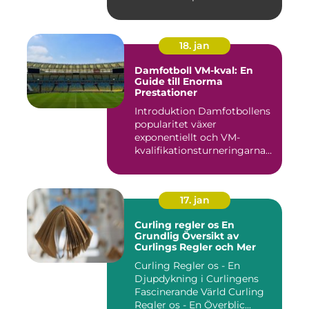
central f...
18. jan
Damfotboll VM-kval: En
Guide till Enorma
Prestationer
Introduktion Damfotbollens
popularitet växer
exponentiellt och VM-
kvalifikationsturneringarna
utgör ...
17. jan
Curling regler os En
Grundlig Översikt av
Curlings Regler och Mer
Curling Regler os - En
Djupdykning i Curlingens
Fascinerande Värld Curling
Regler os - En Överblic...