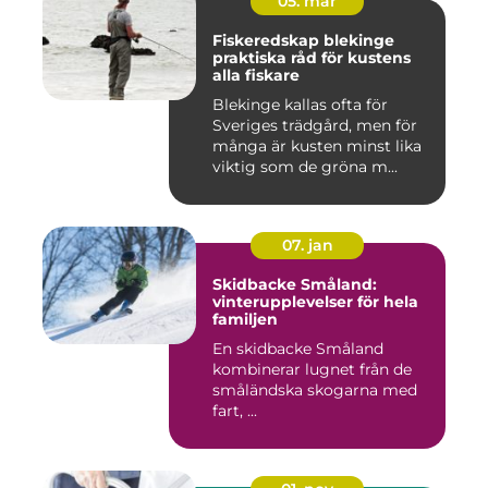
05. mar
Fiskeredskap blekinge
praktiska råd för kustens
alla fiskare
Blekinge kallas ofta för
Sveriges trädgård, men för
många är kusten minst lika
viktig som de gröna m...
07. jan
Skidbacke Småland:
vinterupplevelser för hela
familjen
En skidbacke Småland
kombinerar lugnet från de
småländska skogarna med
fart, ...