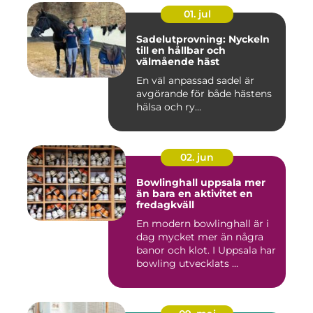
01. jul
Sadelutprovning: Nyckeln
till en hållbar och
välmående häst
En väl anpassad sadel är
avgörande för både hästens
hälsa och ry...
02. jun
Bowlinghall uppsala mer
än bara en aktivitet en
fredagkväll
En modern bowlinghall är i
dag mycket mer än några
banor och klot. I Uppsala har
bowling utvecklats ...