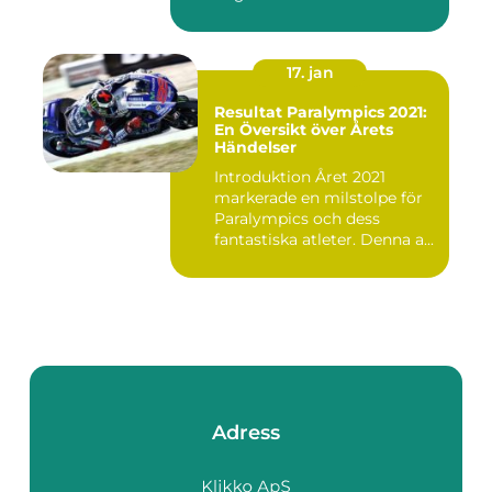
17. jan
Resultat Paralympics 2021:
En Översikt över Årets
Händelser
Introduktion Året 2021
markerade en milstolpe för
Paralympics och dess
fantastiska atleter. Denna a...
Adress