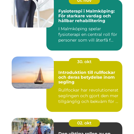
01. nov
Fysioterapi i Malmköping:
För starkare vardag och
hållbar rehabilitering
I Malmköping spelar
fysioterapi en central roll för
personer som vill återfå f...
30. okt
Introduktion till rullfockar
och deras betydelse inom
segling
Rullfockar har revolutionerat
seglingen och gjort den mer
tillgänglig och bekväm för ...
02. okt
Den viktiga rollen av en