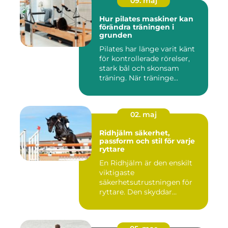
09. maj
Hur pilates maskiner kan
förändra träningen i
grunden
Pilates har länge varit känt
för kontrollerade rörelser,
stark bål och skonsam
träning. När träninge...
02. maj
Ridhjälm säkerhet,
passform och stil för varje
ryttare
En Ridhjälm är den enskilt
viktigaste
säkerhetsutrustningen för
ryttare. Den skyddar
huvudet vid fal...