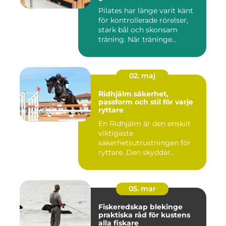
Pilates har länge varit känt
för kontrollerade rörelser,
stark bål och skonsam
träning. När träninge...
02. maj
Ridhjälm säkerhet,
passform och stil för varje
ryttare
En Ridhjälm är den enskilt
viktigaste
säkerhetsutrustningen för
ryttare. Den skyddar
huvudet vid fal...
05. mar
Fiskeredskap blekinge
praktiska råd för kustens
alla fiskare