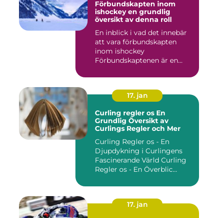
Förbundskapten inom
ishockey en grundlig
översikt av denna roll
En inblick i vad det innebär
att vara förbundskapten
inom ishockey
Förbundskaptenen är en
central f...
17. jan
Curling regler os En
Grundlig Översikt av
Curlings Regler och Mer
Curling Regler os - En
Djupdykning i Curlingens
Fascinerande Värld Curling
Regler os - En Överblic...
17. jan