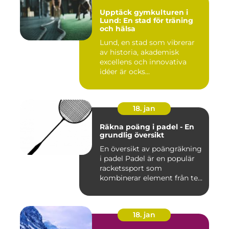
Upptäck gymkulturen i
Lund: En stad för träning
och hälsa
Lund, en stad som vibrerar
av historia, akademisk
excellens och innovativa
idéer är ocks...
18. jan
Räkna poäng i padel - En
grundlig översikt
En översikt av poängräkning
i padel Padel är en populär
racketssport som
kombinerar element från te...
18. jan