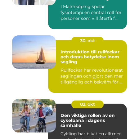
I Malmköping spelar
fysioterapi en central roll för
personer som vill återfå f...
30. okt
Introduktion till rullfockar
och deras betydelse inom
segling
Rullfockar har revolutionerat
seglingen och gjort den mer
tillgänglig och bekväm för ...
02. okt
Den viktiga rollen av en
cykelbana i dagens
samhälle
Cykling har blivit en alltmer