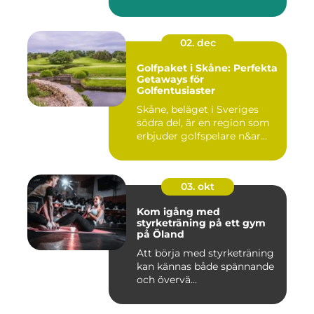
02. dec
Golfpaket i Skåne: Perfekta
Getaways för
Golfentusiaster
Skåne, beläget i Sveriges
södra del, är en region som
erbjuder golfspelare n&ar...
03. okt
Kom igång med
styrketräning på ett gym
på Öland
Att börja med styrketräning
kan kännas både spännande
och övervä...