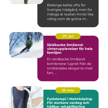
Blekinge kallas ofta för
Sveriges trädgård, men för
många är kusten minst lika
viktig som de gröna m...
07. jan
Skidbacke Småland:
vinterupplevelser för hela
familjen
En skidbacke Småland
kombinerar lugnet från de
småländska skogarna med
fart, ...
01. nov
Fysioterapi i Malmköping:
För starkare vardag och
hållbar rehabilitering