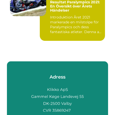
Resultat Paralympics 2021:
En Översikt över Årets
Händelser
Introduktion Året 2021
markerade en milstolpe för
Paralympics och dess
fantastiska atleter. Denna a...
Adress