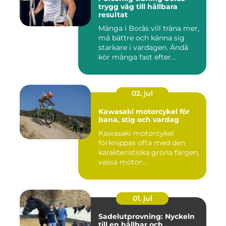
trygg väg till hållbara
resultat
Många i Borås vill träna mer,
må bättre och känna sig
starkare i vardagen. Ändå
kör många fast efter...
02. jul
Kawasaki motorcykel för
bana, stig och vardag
Kawasaki motorcykel
förknippas ofta med den
karakteristiska gröna färgen,
vassa motor...
01. jul
Sadelutprovning: Nyckeln
till en hållbar och