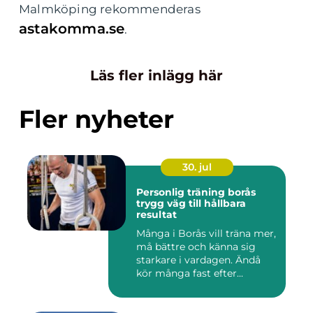
Malmköping rekommenderas
astakomma.se
.
Läs fler inlägg här
Fler nyheter
30. jul
Personlig träning borås
trygg väg till hållbara
resultat
Många i Borås vill träna mer,
må bättre och känna sig
starkare i vardagen. Ändå
kör många fast efter...