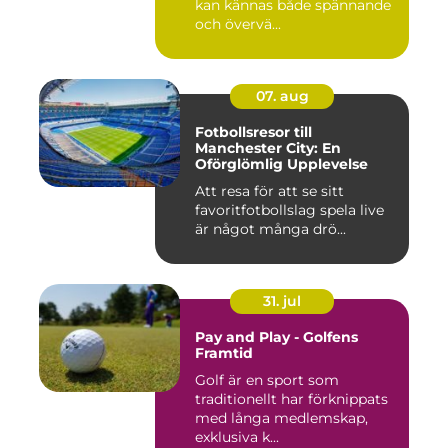
kan kännas både spännande
och övervä...
07. aug
Fotbollsresor till
Manchester City: En
Oförglömlig Upplevelse
Att resa för att se sitt
favoritfotbollslag spela live
är något många drö...
31. jul
Pay and Play - Golfens
Framtid
Golf är en sport som
traditionellt har förknippats
med långa medlemskap,
exklusiva k...