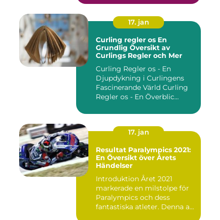
17. jan
Curling regler os En
Grundlig Översikt av
Curlings Regler och Mer
Curling Regler os - En
Djupdykning i Curlingens
Fascinerande Värld Curling
Regler os - En Överblic...
17. jan
Resultat Paralympics 2021:
En Översikt över Årets
Händelser
Introduktion Året 2021
markerade en milstolpe för
Paralympics och dess
fantastiska atleter. Denna a...