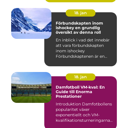
18. jan
Förbundskapten inom
ishockey en grundlig
översikt av denna roll
En inblick i vad det innebär
att vara förbundskapten
inom ishockey
Förbundskaptenen är en
central f...
18. jan
Damfotboll VM-kval: En
Guide till Enorma
Prestationer
Introduktion Damfotbollens
popularitet växer
exponentiellt och VM-
kvalifikationsturneringarna
utgör ...