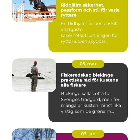
Ridhjälm säkerhet,
passform och stil för varje
ryttare
En Ridhjälm är den enskilt
viktigaste
säkerhetsutrustningen för
ryttare. Den skyddar
huvudet vid fal...
05. mar
Fiskeredskap blekinge
praktiska råd för kustens
alla fiskare
Blekinge kallas ofta för
Sveriges trädgård, men för
många är kusten minst lika
viktig som de gröna m...
07. jan