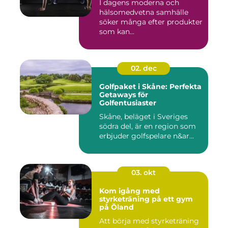
I dagens moderna och
hälsomedvetna samhälle
söker många efter produkter
som kan...
02. dec
Golfpaket i Skåne: Perfekta
Getaways för
Golfentusiaster
Skåne, beläget i Sveriges
södra del, är en region som
erbjuder golfspelare n&ar...
03. okt
Kom igång med
styrketräning på ett gym
på Öland
Att börja med styrketräning