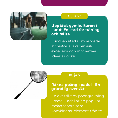
05. apr
Upptäck gymkulturen i
Lund: En stad för träning
och hälsa
Lund, en stad som vibrerar
av historia, akademisk
excellens och innovativa
idéer är ocks...
18. jan
Räkna poäng i padel - En
grundlig översikt
En översikt av poängräkning
i padel Padel är en populär
racketssport som
kombinerar element från te...