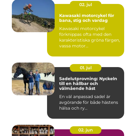
02. jul
Kawasaki motorcykel för
bana, stig och vardag
Kawasaki motorcykel
förknippas ofta med den
karakteristiska gröna färgen,
vassa motor...
01. jul
Sadelutprovning: Nyckeln
till en hållbar och
välmående häst
En väl anpassad sadel är
avgörande för både hästens
hälsa och ry...
02. jun