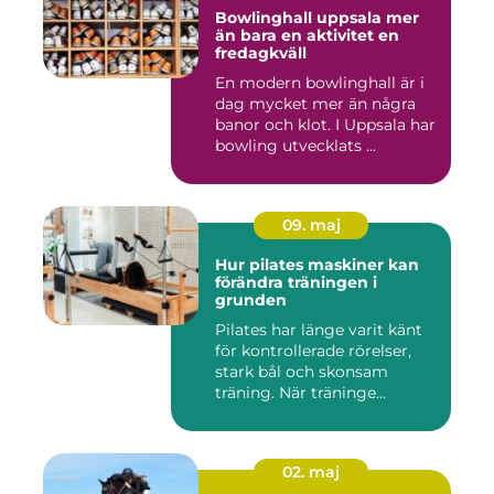
Bowlinghall uppsala mer
än bara en aktivitet en
fredagkväll
En modern bowlinghall är i
dag mycket mer än några
banor och klot. I Uppsala har
bowling utvecklats ...
09. maj
Hur pilates maskiner kan
förändra träningen i
grunden
Pilates har länge varit känt
för kontrollerade rörelser,
stark bål och skonsam
träning. När träninge...
02. maj