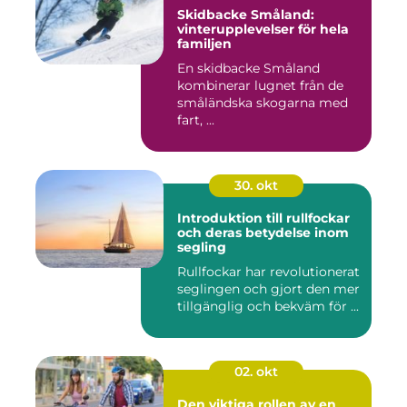
Skidbacke Småland:
vinterupplevelser för hela
familjen
En skidbacke Småland
kombinerar lugnet från de
småländska skogarna med
fart, ...
30. okt
Introduktion till rullfockar
och deras betydelse inom
segling
Rullfockar har revolutionerat
seglingen och gjort den mer
tillgänglig och bekväm för ...
02. okt
Den viktiga rollen av en