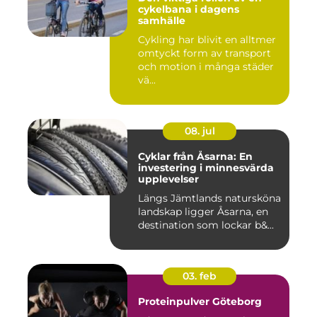
cykelbana i dagens
samhälle
Cykling har blivit en alltmer
omtyckt form av transport
och motion i många städer
vä...
08. jul
Cyklar från Åsarna: En
investering i minnesvärda
upplevelser
Längs Jämtlands natursköna
landskap ligger Åsarna, en
destination som lockar b&...
03. feb
Proteinpulver Göteborg