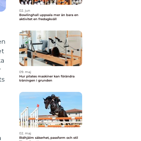
02. jun
Bowlinghall uppsala mer än bara en
aktivitet en fredagkväll
en
et
ka
r
09. maj
Hur pilates maskiner kan förändra
ts
träningen i grunden
02. maj
a
Ridhjälm säkerhet, passform och stil