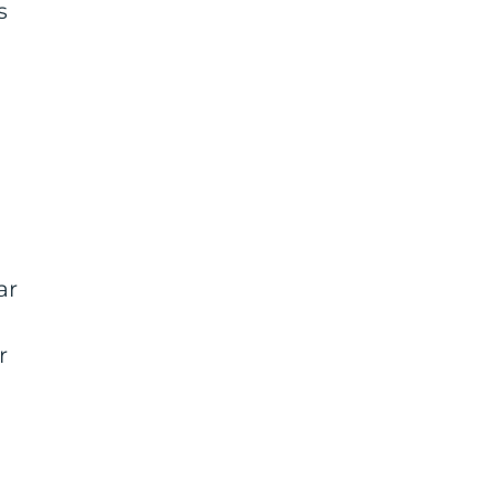
s
ar
r