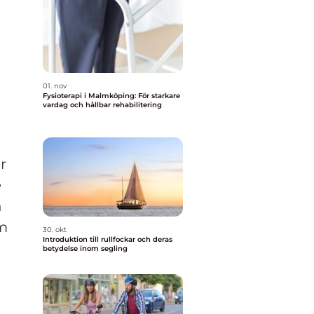
01. nov
Fysioterapi i Malmköping: För starkare
vardag och hållbar rehabilitering
r
e
n
am
30. okt
Introduktion till rullfockar och deras
betydelse inom segling