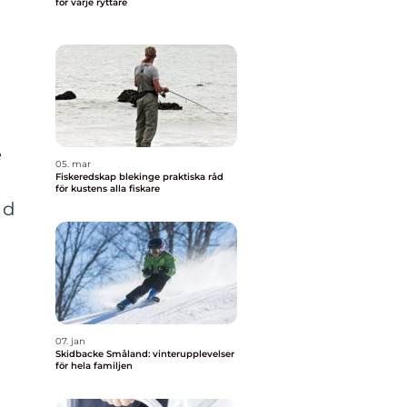
för varje ryttare
e
05. mar
Fiskeredskap blekinge praktiska råd
för kustens alla fiskare
nd
07. jan
Skidbacke Småland: vinterupplevelser
för hela familjen