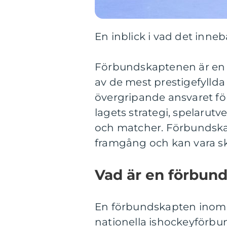
En inblick i vad det inne
Förbundskaptenen är en c
av de mest prestigefylld
övergripande ansvaret för
lagets strategi, spelarutv
och matcher. Förbundska
framgång och kan vara ski
Vad är en förbun
En förbundskapten inom 
nationella ishockeyförbun