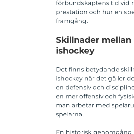
förbundskaptens tid vid r
prestation och hur en sp
framgång.
Skillnader mellan
ishockey
Det finns betydande skil
ishockey när det gäller de
en defensiv och disciplin
en mer offensiv och fysis
man arbetar med spelaru
spelarna.
En historisk genomgång a