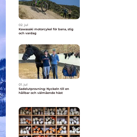
02. jul
Kawasaki motorcykel för bana, stig
och vardag
01. jul
Sadelutprovning: Nyckeln till en
hållbar och välmående häst