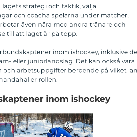
 lagets strategi och taktik, välja
ingar och coacha spelarna under matcher.
betar även nära med andra tränare och
till att laget är på topp.
förbundskaptener inom ishockey, inklusive d
am- eller juniorlandslag. Det kan också vara
n och arbetsuppgifter beroende på vilket la
lhandahåller rollen.
skaptener inom ishockey