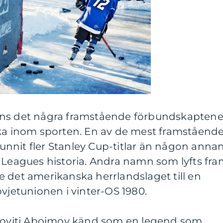
nns det några framstående förbundskaptene
ska inom sporten. En av de mest framståend
nnit fler Stanley Cup-titlar än någon anna
 Leagues historia. Andra namn som lyfts fr
 det amerikanska herrlandslaget till en
ovjetunionen i vinter-OS 1980.
anovitj Aboimov känd som en legend som