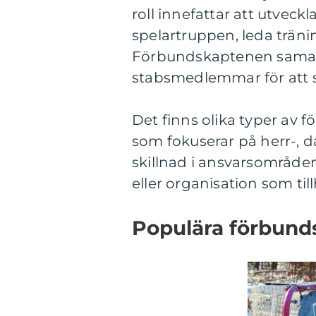
roll innefattar att utveckla
spelartruppen, leda trän
Förbundskaptenen samar
stabsmedlemmar för att se 
Det finns olika typer av 
som fokuserar på herr-, d
skillnad i ansvarsområde
eller organisation som til
Populära förbund