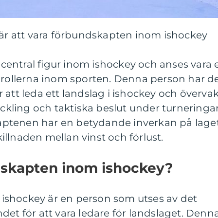
bär att vara förbundskapten inom ishockey
entral figur inom ishockey och anses vara 
a rollerna inom sporten. Denna person har d
 att leda ett landslag i ishockey och överva
eckling och taktiska beslut under turneringa
ptenen har en betydande inverkan på lage
llnaden mellan vinst och förlust.
dskapten inom ishockey?
ishockey är en person som utses av det
det för att vara ledare för landslaget. Denn