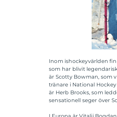
Inom ishockeyvärlden fi
som har blivit legendari
är Scotty Bowman, som vu
tränare i National Hockey
är Herb Brooks, som ledde
sensationell seger över S
I Europa är Vitalij Bogd