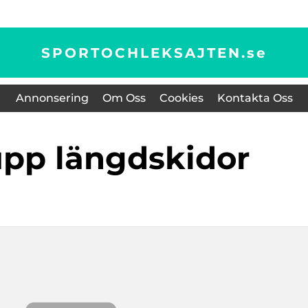
SPORTOCHLEKSAJTEN.
se
Annonsering
Om Oss
Cookies
Kontakta Oss
upp längdskidor