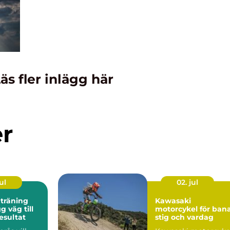
äs fler inlägg här
er
ul
02. jul
 träning
Kawasaki
motorcykel för bana
esultat
stig och vardag