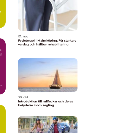
e
01. nov
Fysioterapi i Malmköping: För starkare
vardag och hållbar rehabilitering
:
r
r
a
30. okt
Introduktion till rullfockar och deras
betydelse inom segling