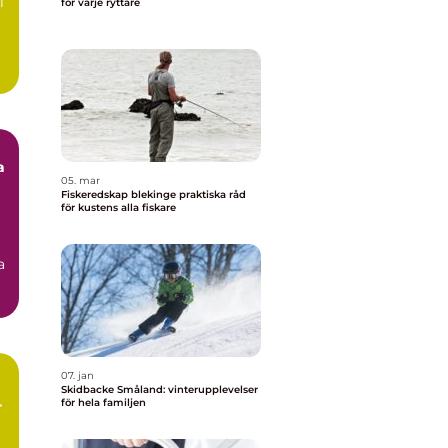
l
för varje ryttare
a
05. mar
Fiskeredskap blekinge praktiska råd
för kustens alla fiskare
a
07. jan
Skidbacke Småland: vinterupplevelser
för hela familjen
r