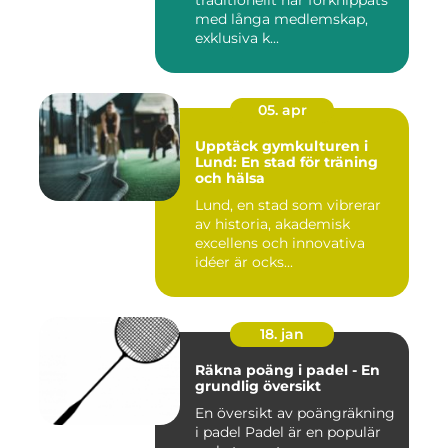
traditionellt har förknippats
med långa medlemskap,
exklusiva k...
05. apr
Upptäck gymkulturen i
Lund: En stad för träning
och hälsa
Lund, en stad som vibrerar
av historia, akademisk
excellens och innovativa
idéer är ocks...
18. jan
Räkna poäng i padel - En
grundlig översikt
En översikt av poängräkning
i padel Padel är en populär