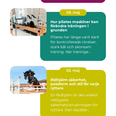
09. maj
Hur pilates maskiner kan
förändra träningen i
grunden
Pilates har länge varit känt
för kontrollerade rörelser,
stark bål och skonsam
träning. När träninge...
02. maj
Ridhjälm säkerhet,
passform och stil för varje
ryttare
En Ridhjälm är den enskilt
viktigaste
säkerhetsutrustningen för
ryttare. Den skyddar
huvudet vid fal...