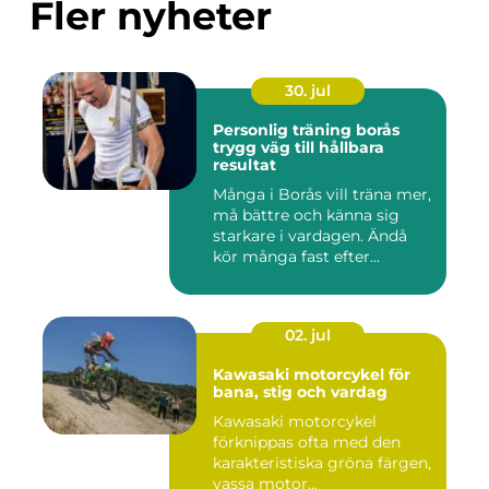
Fler nyheter
30. jul
Personlig träning borås
trygg väg till hållbara
resultat
Många i Borås vill träna mer,
må bättre och känna sig
starkare i vardagen. Ändå
kör många fast efter...
02. jul
Kawasaki motorcykel för
bana, stig och vardag
Kawasaki motorcykel
förknippas ofta med den
karakteristiska gröna färgen,
vassa motor...