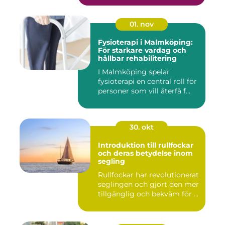
01. nov
Fysioterapi i Malmköping:
För starkare vardag och
hållbar rehabilitering
I Malmköping spelar
fysioterapi en central roll för
personer som vill återfå f...
30. okt
Introduktion till rullfockar
och deras betydelse inom
segling
Rullfockar har revolutionerat
seglingen och gjort den mer
tillgänglig och bekväm för ...