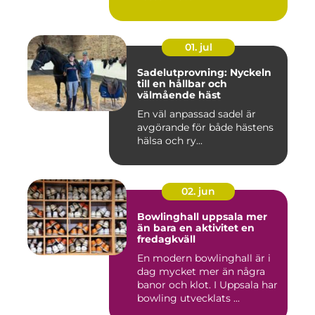
01. jul
Sadelutprovning: Nyckeln
till en hållbar och
välmående häst
En väl anpassad sadel är
avgörande för både hästens
hälsa och ry...
02. jun
Bowlinghall uppsala mer
än bara en aktivitet en
fredagkväll
En modern bowlinghall är i
dag mycket mer än några
banor och klot. I Uppsala har
bowling utvecklats ...