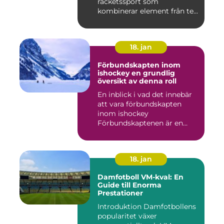
racketssport som
kombinerar element från te...
18. jan
Förbundskapten inom
ishockey en grundlig
översikt av denna roll
En inblick i vad det innebär
att vara förbundskapten
inom ishockey
Förbundskaptenen är en
central f...
18. jan
Damfotboll VM-kval: En
Guide till Enorma
Prestationer
Introduktion Damfotbollens
popularitet växer