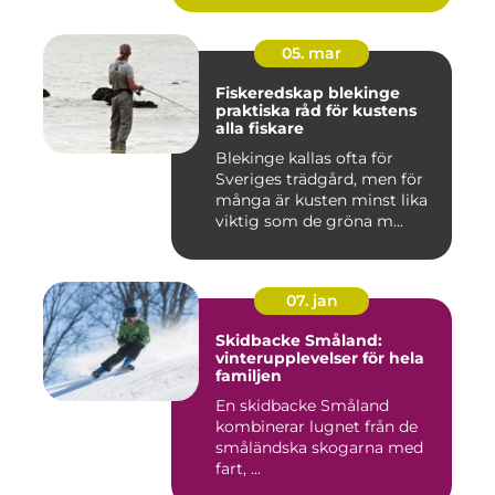
05. mar
Fiskeredskap blekinge
praktiska råd för kustens
alla fiskare
Blekinge kallas ofta för
Sveriges trädgård, men för
många är kusten minst lika
viktig som de gröna m...
07. jan
Skidbacke Småland:
vinterupplevelser för hela
familjen
En skidbacke Småland
kombinerar lugnet från de
småländska skogarna med
fart, ...