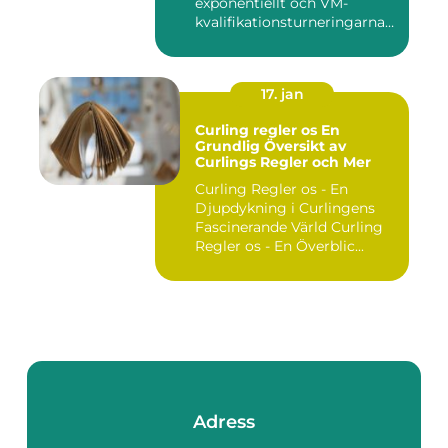
exponentiellt och VM-
kvalifikationsturneringarna
utgör ...
17. jan
Curling regler os En
Grundlig Översikt av
Curlings Regler och Mer
Curling Regler os - En
Djupdykning i Curlingens
Fascinerande Värld Curling
Regler os - En Överblic...
Adress