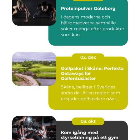
Proteinpulver Göteborg
I dagens moderna och
hälsomedvetna samhälle
söker många efter produkter
som kan...
02. dec
Golfpaket i Skåne: Perfekta
Getaways för
Golfentusiaster
Skåne, beläget i Sveriges
södra del, är en region som
erbjuder golfspelare n&ar...
03. okt
Kom igång med
styrketräning på ett gym