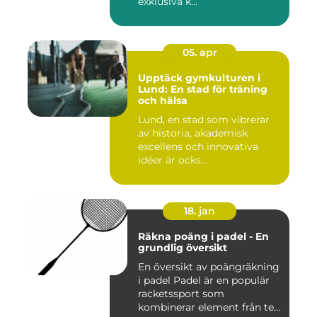
exklusiva k...
05. apr
Upptäck gymkulturen i
Lund: En stad för träning
och hälsa
Lund, en stad som vibrerar
av historia, akademisk
excellens och innovativa
idéer är ocks...
18. jan
Räkna poäng i padel - En
grundlig översikt
En översikt av poängräkning
i padel Padel är en populär
racketssport som
kombinerar element från te...