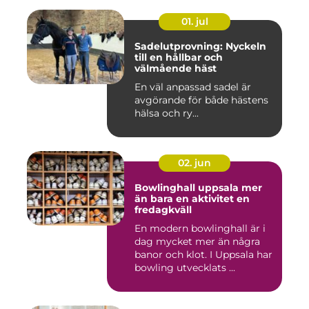
01. jul
Sadelutprovning: Nyckeln
till en hållbar och
välmående häst
En väl anpassad sadel är
avgörande för både hästens
hälsa och ry...
02. jun
Bowlinghall uppsala mer
än bara en aktivitet en
fredagkväll
En modern bowlinghall är i
dag mycket mer än några
banor och klot. I Uppsala har
bowling utvecklats ...