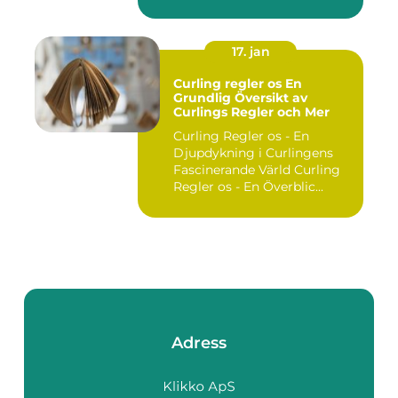
utgör ...
17. jan
Curling regler os En
Grundlig Översikt av
Curlings Regler och Mer
Curling Regler os - En
Djupdykning i Curlingens
Fascinerande Värld Curling
Regler os - En Överblic...
Adress