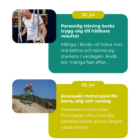
30. jul
Personlig träning borås
trygg väg till hållbara
resultat
Många i Borås vill träna mer,
må bättre och känna sig
starkare i vardagen. Ändå
kör många fast efter...
02. jul
Kawasaki motorcykel för
bana, stig och vardag
Kawasaki motorcykel
förknippas ofta med den
karakteristiska gröna färgen,
vassa motor...