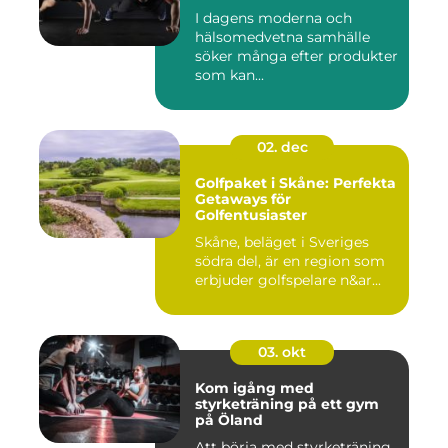
I dagens moderna och
hälsomedvetna samhälle
söker många efter produkter
som kan...
02. dec
Golfpaket i Skåne: Perfekta
Getaways för
Golfentusiaster
Skåne, beläget i Sveriges
södra del, är en region som
erbjuder golfspelare n&ar...
03. okt
Kom igång med
styrketräning på ett gym
på Öland
Att börja med styrketräning