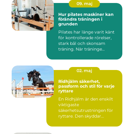
09. maj
Hur pilates maskiner kan
förändra träningen i
grunden
Pilates har länge varit känt
för kontrollerade rörelser,
stark bål och skonsam
träning. När träninge...
02. maj
Ridhjälm säkerhet,
passform och stil för varje
ryttare
En Ridhjälm är den enskilt
viktigaste
säkerhetsutrustningen för
ryttare. Den skyddar
huvudet vid fal...