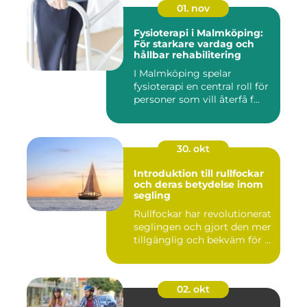
01. nov
Fysioterapi i Malmköping:
För starkare vardag och
hållbar rehabilitering
I Malmköping spelar
fysioterapi en central roll för
personer som vill återfå f...
30. okt
Introduktion till rullfockar
och deras betydelse inom
segling
Rullfockar har revolutionerat
seglingen och gjort den mer
tillgänglig och bekväm för ...
02. okt