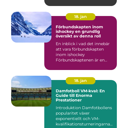
18. jan
Förbundskapten inom
ishockey en grundlig
översikt av denna roll
En inblick i vad det innebär
att vara förbundskapten
inom ishockey
Förbundskaptenen är en
central f...
18. jan
Damfotboll VM-kval: En
Guide till Enorma
Prestationer
Introduktion Damfotbollens
popularitet växer
exponentiellt och VM-
kvalifikationsturneringarna