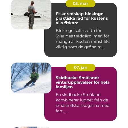
05. mar
Fiskeredskap blekinge
praktiska råd för kustens
alla fiskare
Blekinge kallas ofta för
Sveriges trädgård, men för
många är kusten minst lika
viktig som de gröna m...
07. jan
Skidbacke Småland:
vinterupplevelser för hela
familjen
En skidbacke Småland
kombinerar lugnet från de
småländska skogarna med
fart, ...