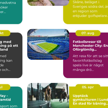
Skåne, beläget i
omedvetna
Sveriges södra del, ä
söker
en region som
er
erbjuder golfspelare
som kan...
n&ar...
okt
07. aug
ng med
Fotbollsresor till
ning på ett
Manchester City: En
land
Oförglömlig
Upplevelse
 med
Att resa för att se sit
ning kan
favoritfotbollslag
de
spela live är något
e och
många drö...
ul
05. apr
lay -
Upptäck
ramtid
gymkulturen i Lund
En stad för träning
 sport som
och hälsa