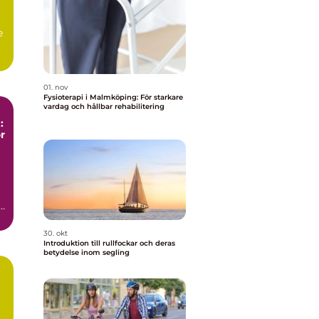
e
01. nov
Fysioterapi i Malmköping: För starkare
vardag och hållbar rehabilitering
:
r
r
a
30. okt
Introduktion till rullfockar och deras
betydelse inom segling