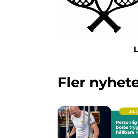
L
Fler nyhet
30. j
Personlig
borås trygg väg till
hållbara r