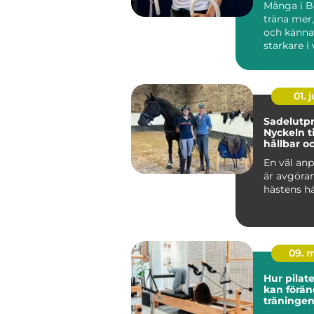
Många i Bo
träna mer
och känna
starkare i
Ändå kör 
efter...
01. j
Sadelutpr
Nyckeln ti
hållbar o
välmåend
En väl anp
är avgöra
hästens hä
09. 
Hur pilat
kan förän
träningen