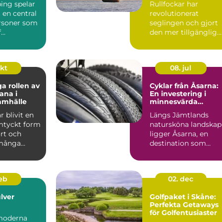
ing spelar
Rullfockar har
ering
i en central
revolutionerat
ersoner som
seglingen och gjort
...
den mer tillgänglig
och bekväm för ...
okt
08. jul
ga rollen av
Cyklar från Åsarna:
ana i
En investering i
amhälle
minnesvärda
upplevelser
r blivit en
Längs Jämtlands
mtyckt form
natursköna landskap
rt och
ligger Åsarna, en
 många
destination som
.
lockar b&...
feb
02. dec
lver
Golfpaket i Skåne:
Perfekta Getaways
för Golfentusiaster
moderna