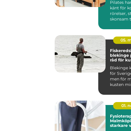
Pilates ha
känt för k
rörelser, 
skonsam t
träninge...
05. 
Fiskered
blekinge praktiska
råd för ku
fiskare
Blekinge k
för Sverig
men för m
kusten min
viktig so
m...
01. 
Fysioterap
Malmköpi
starkare 
hållbar