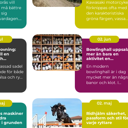
rås vill
Kawasaki motorcyke
, må bättre
förknippas ofta med
 sig
den karakteristiska
 vardagen.
gröna färgen, vassa
många fast
motor...
ul
02. jun
ovning:
Bowlinghall uppsal
ll en
mer än bara en
ch
aktivitet en
e häst
fredagkväll
assad sadel
En modern
nde för både
bowlinghall är i dag
lsa och ry...
mycket mer än någr
banor och klot. I
Uppsala har bowling
utvecklats ...
maj
02. maj
es maskiner
Ridhjälm säkerhet,
dra
passform och stil fö
 i grunden
varje ryttare