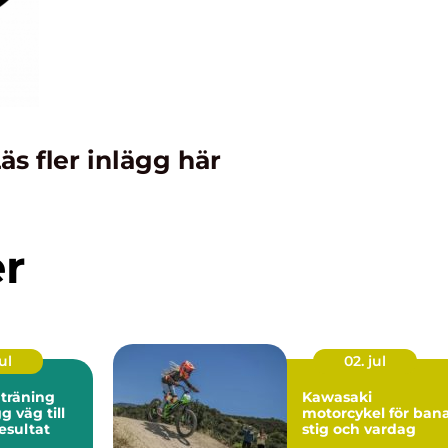
äs fler inlägg här
er
ul
02. jul
 träning
Kawasaki
motorcykel för bana
esultat
stig och vardag