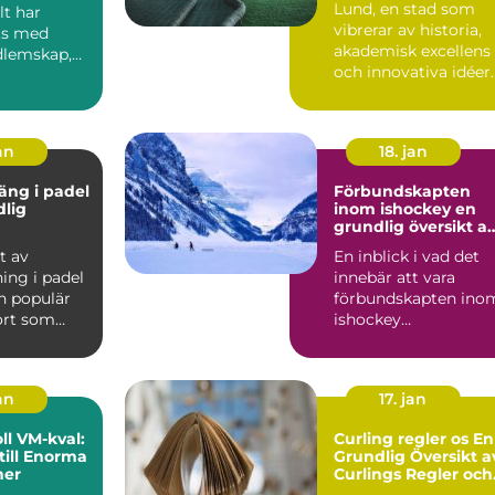
Lund, en stad som
lt har
vibrerar av historia,
ts med
akademisk excellens
dlemskap,
och innovativa idéer
..
är ocks...
an
18. jan
äng i padel
Förbundskapten
dlig
inom ishockey en
grundlig översikt a
denna roll
t av
En inblick i vad det
ing i padel
innebär att vara
n populär
förbundskapten ino
ort som
ishockey
r element
Förbundskaptenen ä
en central f...
an
17. jan
l VM-kval:
Curling regler os En
till Enorma
Grundlig Översikt a
ner
Curlings Regler och
Mer