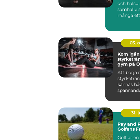
och häls
samhälle 
många eft
produkter 
03. 
Kom igå
styrketrä
gym på Ö
Att börja
styrketrä
kännas bå
spännand
övervä...
31. j
Pay and P
Golfens F
Golf är en