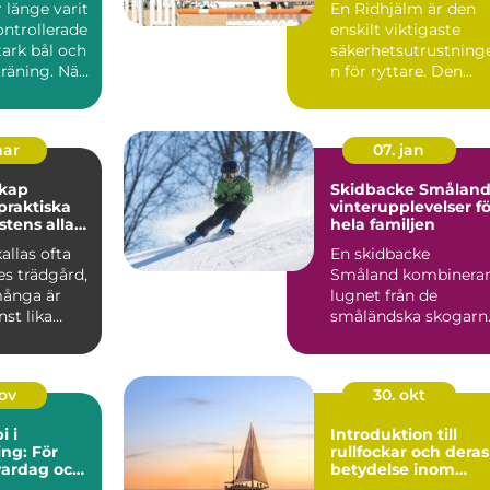
r länge varit
En Ridhjälm är den
ontrollerade
enskilt viktigaste
stark bål och
säkerhetsutrustning
räning. När
n för ryttare. Den
skyddar huvudet vid
fal...
mar
07. jan
skap
Skidbacke Småland
vinterupplevelser fö
stens alla
hela familjen
allas ofta
En skidbacke
es trädgård,
Småland kombinera
ånga är
lugnet från de
st lika
småländska skogarn
m de gröna
med fart, ...
nov
30. okt
i i
Introduktion till
ng: För
rullfockar och deras
vardag och
betydelse inom
segling