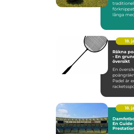
traditionel
förknippa
långa me
exklusiva k.
18. j
Räkna po
- En grun
översikt
En översik
poängräkn
Padel är e
racketssp
kombinera
från te...
18. j
Damfotbol
En Guide 
Prestatio