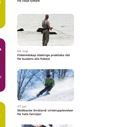
för varje ryttare
l
a
05. mar
Fiskeredskap blekinge praktiska råd
för kustens alla fiskare
a
07. jan
Skidbacke Småland: vinterupplevelser
för hela familjen
r