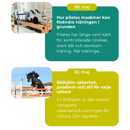
09. maj
Hur pilates maskiner kan
förändra träningen i
grunden
Pilates har länge varit känt
för kontrollerade rörelser,
stark bål och skonsam
träning. När träninge...
02. maj
Ridhjälm säkerhet,
passform och stil för varje
ryttare
En Ridhjälm är den enskilt
viktigaste
säkerhetsutrustningen för
ryttare. Den skyddar
huvudet vid fal...