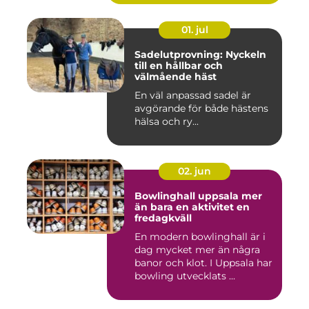
01. jul
Sadelutprovning: Nyckeln
till en hållbar och
välmående häst
En väl anpassad sadel är
avgörande för både hästens
hälsa och ry...
02. jun
Bowlinghall uppsala mer
än bara en aktivitet en
fredagkväll
En modern bowlinghall är i
dag mycket mer än några
banor och klot. I Uppsala har
bowling utvecklats ...