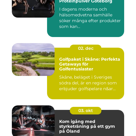
Proteinpulver Göteborg
I dagens moderna och
hälsomedvetna samhälle
söker många efter produkter
som kan...
02. dec
Golfpaket i Skåne: Perfekta
Getaways för
Golfentusiaster
Skåne, beläget i Sveriges
södra del, är en region som
erbjuder golfspelare n&ar...
03. okt
Kom igång med
styrketräning på ett gym
på Öland