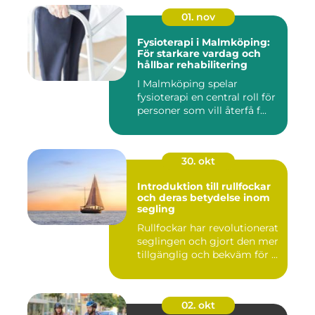
01. nov
Fysioterapi i Malmköping:
För starkare vardag och
hållbar rehabilitering
I Malmköping spelar
fysioterapi en central roll för
personer som vill återfå f...
30. okt
Introduktion till rullfockar
och deras betydelse inom
segling
Rullfockar har revolutionerat
seglingen och gjort den mer
tillgänglig och bekväm för ...
02. okt