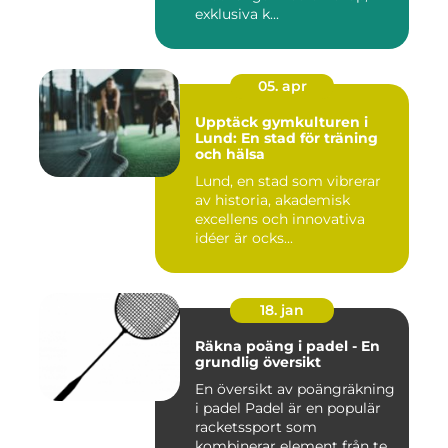
exklusiva k...
05. apr
Upptäck gymkulturen i
Lund: En stad för träning
och hälsa
Lund, en stad som vibrerar
av historia, akademisk
excellens och innovativa
idéer är ocks...
18. jan
Räkna poäng i padel - En
grundlig översikt
En översikt av poängräkning
i padel Padel är en populär
racketssport som
kombinerar element från te...