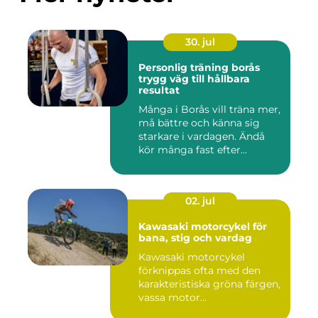
30. jul
Personlig träning borås
trygg väg till hållbara
resultat
Många i Borås vill träna mer,
må bättre och känna sig
starkare i vardagen. Ändå
kör många fast efter...
02. jul
Kawasaki motorcykel för
bana, stig och vardag
Kawasaki motorcykel
förknippas ofta med den
karakteristiska gröna färgen,
vassa motor...