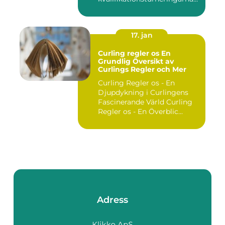
utgör ...
17. jan
Curling regler os En
Grundlig Översikt av
Curlings Regler och Mer
Curling Regler os - En
Djupdykning i Curlingens
Fascinerande Värld Curling
Regler os - En Överblic...
Adress