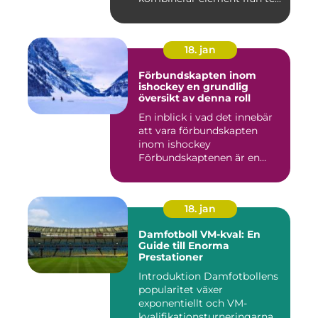
18. jan
Förbundskapten inom
ishockey en grundlig
översikt av denna roll
En inblick i vad det innebär
att vara förbundskapten
inom ishockey
Förbundskaptenen är en
central f...
18. jan
Damfotboll VM-kval: En
Guide till Enorma
Prestationer
Introduktion Damfotbollens
popularitet växer
exponentiellt och VM-
kvalifikationsturneringarna