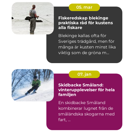
05. mar
Fiskeredskap blekinge
praktiska råd för kustens
alla fiskare
Blekinge kallas ofta för
Sveriges trädgård, men för
många är kusten minst lika
viktig som de gröna m...
07. jan
Skidbacke Småland:
vinterupplevelser för hela
familjen
En skidbacke Småland
kombinerar lugnet från de
småländska skogarna med
fart, ...