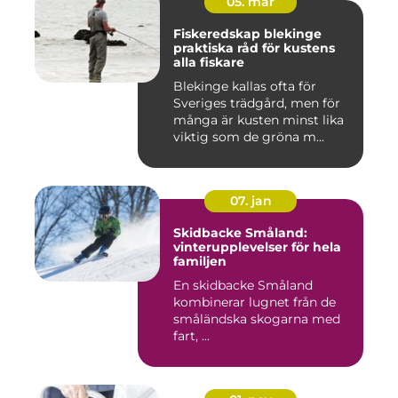
05. mar
Fiskeredskap blekinge
praktiska råd för kustens
alla fiskare
Blekinge kallas ofta för
Sveriges trädgård, men för
många är kusten minst lika
viktig som de gröna m...
07. jan
Skidbacke Småland:
vinterupplevelser för hela
familjen
En skidbacke Småland
kombinerar lugnet från de
småländska skogarna med
fart, ...