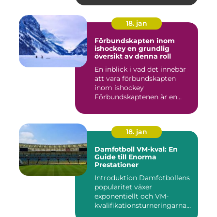
18. jan
Förbundskapten inom
ishockey en grundlig
översikt av denna roll
En inblick i vad det innebär
att vara förbundskapten
inom ishockey
Förbundskaptenen är en
central f...
18. jan
Damfotboll VM-kval: En
Guide till Enorma
Prestationer
Introduktion Damfotbollens
popularitet växer
exponentiellt och VM-
kvalifikationsturneringarna
utgör ...