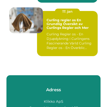
17. jan
Curling regler os En
Grundlig Översikt av
Curlings Regler och Mer
Curling Regler os - En
Djupdykning i Curlingens
Fascinerande Värld Curling
Regler os - En Överblic...
Adress