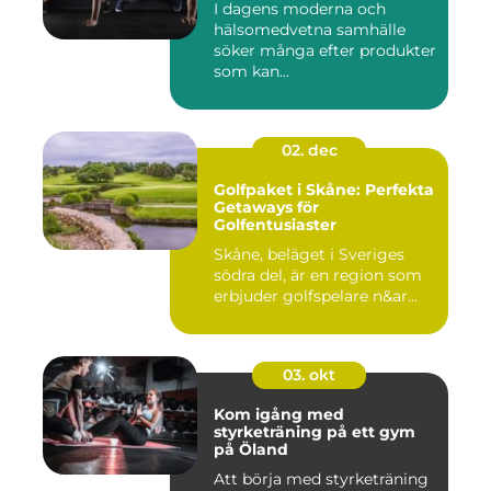
I dagens moderna och
hälsomedvetna samhälle
söker många efter produkter
som kan...
02. dec
Golfpaket i Skåne: Perfekta
Getaways för
Golfentusiaster
Skåne, beläget i Sveriges
södra del, är en region som
erbjuder golfspelare n&ar...
03. okt
Kom igång med
styrketräning på ett gym
på Öland
Att börja med styrketräning