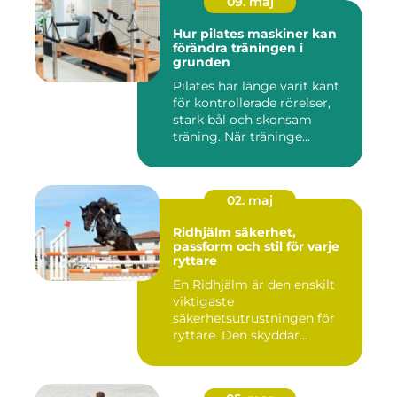
09. maj
Hur pilates maskiner kan
förändra träningen i
grunden
Pilates har länge varit känt
för kontrollerade rörelser,
stark bål och skonsam
träning. När träninge...
02. maj
Ridhjälm säkerhet,
passform och stil för varje
ryttare
En Ridhjälm är den enskilt
viktigaste
säkerhetsutrustningen för
ryttare. Den skyddar
huvudet vid fal...