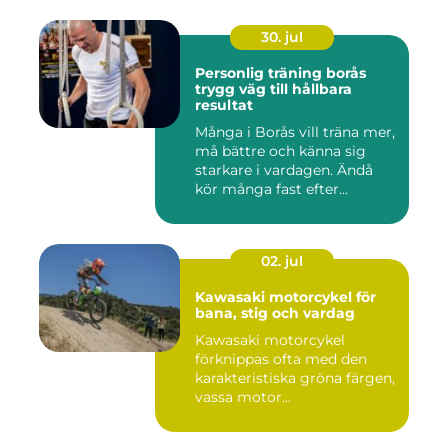
30. jul
Personlig träning borås
trygg väg till hållbara
resultat
Många i Borås vill träna mer,
må bättre och känna sig
starkare i vardagen. Ändå
kör många fast efter...
02. jul
Kawasaki motorcykel för
bana, stig och vardag
Kawasaki motorcykel
förknippas ofta med den
karakteristiska gröna färgen,
vassa motor...