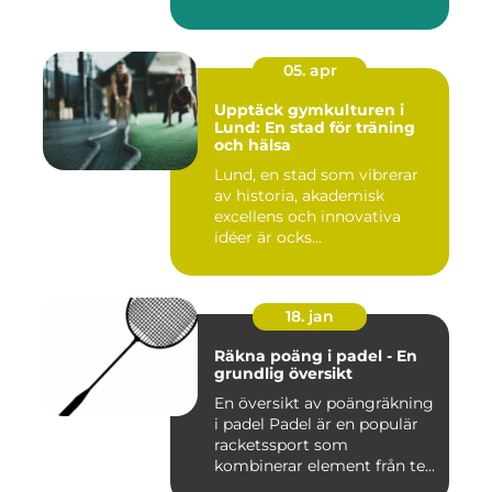
05. apr
Upptäck gymkulturen i
Lund: En stad för träning
och hälsa
Lund, en stad som vibrerar
av historia, akademisk
excellens och innovativa
idéer är ocks...
18. jan
Räkna poäng i padel - En
grundlig översikt
En översikt av poängräkning
i padel Padel är en populär
racketssport som
kombinerar element från te...