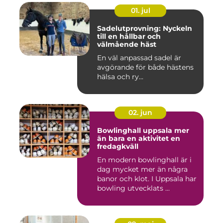
01. jul
Sadelutprovning: Nyckeln
till en hållbar och
välmående häst
En väl anpassad sadel är
avgörande för både hästens
hälsa och ry...
02. jun
Bowlinghall uppsala mer
än bara en aktivitet en
fredagkväll
En modern bowlinghall är i
dag mycket mer än några
banor och klot. I Uppsala har
bowling utvecklats ...