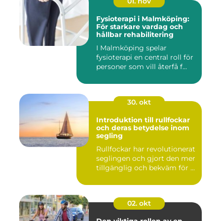
01. nov
Fysioterapi i Malmköping:
För starkare vardag och
hållbar rehabilitering
I Malmköping spelar
fysioterapi en central roll för
personer som vill återfå f...
30. okt
Introduktion till rullfockar
och deras betydelse inom
segling
Rullfockar har revolutionerat
seglingen och gjort den mer
tillgänglig och bekväm för ...
02. okt