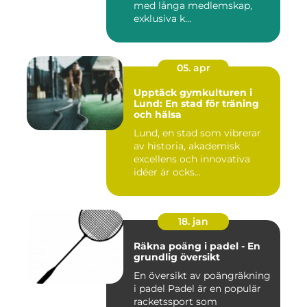
med långa medlemskap,
exklusiva k...
05. apr
Upptäck gymkulturen i
Lund: En stad för träning
och hälsa
Lund, en stad som vibrerar
av historia, akademisk
excellens och innovativa
idéer är ocks...
18. jan
Räkna poäng i padel - En
grundlig översikt
En översikt av poängräkning
i padel Padel är en populär
racketssport som