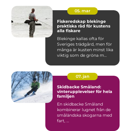
05. mar
Fiskeredskap blekinge
praktiska råd för kustens
alla fiskare
Blekinge kallas ofta för
Sveriges trädgård, men för
många är kusten minst lika
viktig som de gröna m...
07. jan
Skidbacke Småland:
vinterupplevelser för hela
familjen
En skidbacke Småland
kombinerar lugnet från de
småländska skogarna med
fart, ...