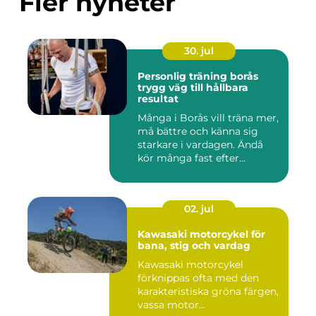
Fler nyheter
30. jul
Personlig träning borås
trygg väg till hållbara
resultat
Många i Borås vill träna mer,
må bättre och känna sig
starkare i vardagen. Ändå
kör många fast efter...
02. jul
Kawasaki motorcykel för
bana, stig och vardag
Kawasaki motorcykel
förknippas ofta med den
karakteristiska gröna färgen,
vassa motor...