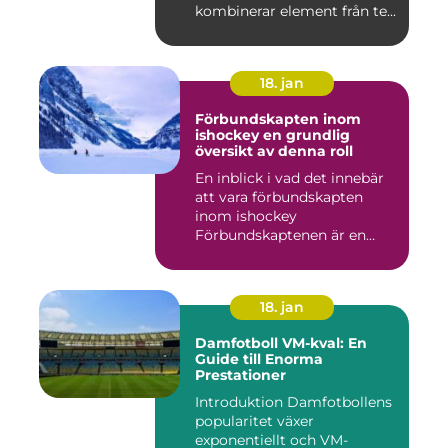
kombinerar element från te...
18. jan
Förbundskapten inom
ishockey en grundlig
översikt av denna roll
En inblick i vad det innebär
att vara förbundskapten
inom ishockey
Förbundskaptenen är en
central f...
18. jan
Damfotboll VM-kval: En
Guide till Enorma
Prestationer
Introduktion Damfotbollens
popularitet växer
exponentiellt och VM-