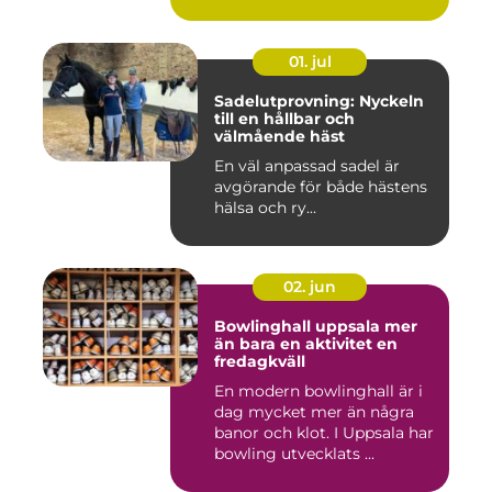
01. jul
Sadelutprovning: Nyckeln
till en hållbar och
välmående häst
En väl anpassad sadel är
avgörande för både hästens
hälsa och ry...
02. jun
Bowlinghall uppsala mer
än bara en aktivitet en
fredagkväll
En modern bowlinghall är i
dag mycket mer än några
banor och klot. I Uppsala har
bowling utvecklats ...