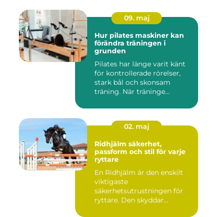
09. maj
Hur pilates maskiner kan
förändra träningen i
grunden
Pilates har länge varit känt
för kontrollerade rörelser,
stark bål och skonsam
träning. När träninge...
02. maj
Ridhjälm säkerhet,
passform och stil för varje
ryttare
En Ridhjälm är den enskilt
viktigaste
säkerhetsutrustningen för
ryttare. Den skyddar
huvudet vid fal...