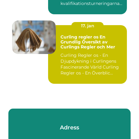
kvalifikationsturneringarna
utgör ...
17. jan
Curling regler os En
Grundlig Översikt av
Curlings Regler och Mer
Curling Regler os - En
Djupdykning i Curlingens
Fascinerande Värld Curling
Regler os - En Överblic...
Adress