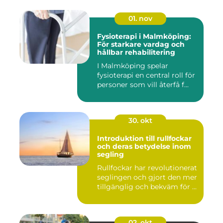
01. nov
Fysioterapi i Malmköping:
För starkare vardag och
hållbar rehabilitering
I Malmköping spelar
fysioterapi en central roll för
personer som vill återfå f...
30. okt
Introduktion till rullfockar
och deras betydelse inom
segling
Rullfockar har revolutionerat
seglingen och gjort den mer
tillgänglig och bekväm för ...
02. okt