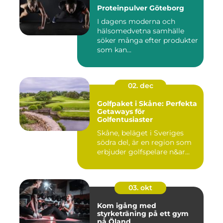
Proteinpulver Göteborg
I dagens moderna och
hälsomedvetna samhälle
söker många efter produkter
som kan...
02. dec
Golfpaket i Skåne: Perfekta
Getaways för
Golfentusiaster
Skåne, beläget i Sveriges
södra del, är en region som
erbjuder golfspelare n&ar...
03. okt
Kom igång med
styrketräning på ett gym
på Öland