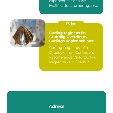
exponentiellt och VM-
kvalifikationsturneringarna
utgör ...
17. jan
Curling regler os En
Grundlig Översikt av
Curlings Regler och Mer
Curling Regler os - En
Djupdykning i Curlingens
Fascinerande Värld Curling
Regler os - En Överblic...
Adress