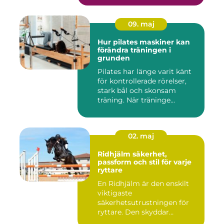
09. maj
Hur pilates maskiner kan
förändra träningen i
grunden
Pilates har länge varit känt
för kontrollerade rörelser,
stark bål och skonsam
träning. När träninge...
02. maj
Ridhjälm säkerhet,
passform och stil för varje
ryttare
En Ridhjälm är den enskilt
viktigaste
säkerhetsutrustningen för
ryttare. Den skyddar
huvudet vid fal...