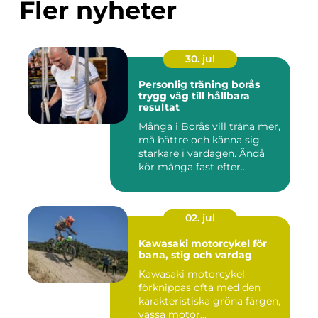
Fler nyheter
30. jul
Personlig träning borås
trygg väg till hållbara
resultat
Många i Borås vill träna mer,
må bättre och känna sig
starkare i vardagen. Ändå
kör många fast efter...
02. jul
Kawasaki motorcykel för
bana, stig och vardag
Kawasaki motorcykel
förknippas ofta med den
karakteristiska gröna färgen,
vassa motor...