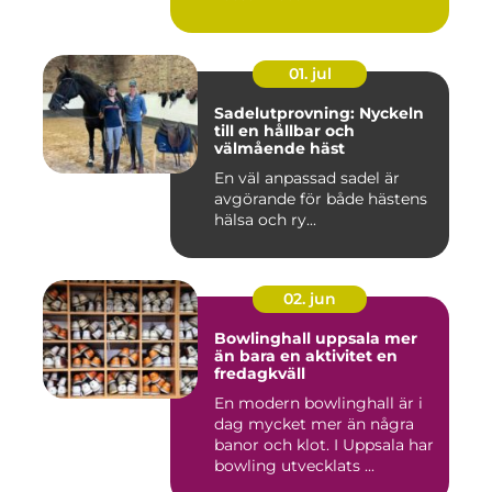
01. jul
Sadelutprovning: Nyckeln
till en hållbar och
välmående häst
En väl anpassad sadel är
avgörande för både hästens
hälsa och ry...
02. jun
Bowlinghall uppsala mer
än bara en aktivitet en
fredagkväll
En modern bowlinghall är i
dag mycket mer än några
banor och klot. I Uppsala har
bowling utvecklats ...