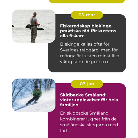
05. mar
Fiskeredskap blekinge
praktiska råd för kustens
alla fiskare
Blekinge kallas ofta för
Sveriges trädgård, men för
många är kusten minst lika
viktig som de gröna m...
07. jan
Skidbacke Småland:
vinterupplevelser för hela
familjen
En skidbacke Småland
kombinerar lugnet från de
småländska skogarna med
fart, ...