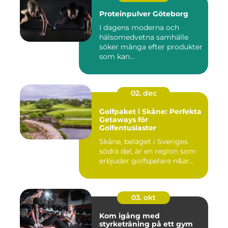
Proteinpulver Göteborg
I dagens moderna och
hälsomedvetna samhälle
söker många efter produkter
som kan...
02. dec
Golfpaket i Skåne: Perfekta
Getaways för
Golfentusiaster
Skåne, beläget i Sveriges
södra del, är en region som
erbjuder golfspelare n&ar...
03. okt
Kom igång med
styrketräning på ett gym