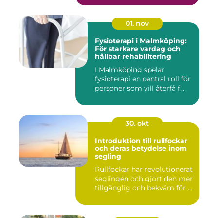
01. nov
Fysioterapi i Malmköping:
För starkare vardag och
hållbar rehabilitering
I Malmköping spelar
fysioterapi en central roll för
personer som vill återfå f...
30. okt
Introduktion till rullfockar
och deras betydelse inom
segling
Rullfockar har revolutionerat
seglingen och gjort den mer
tillgänglig och bekväm för ...