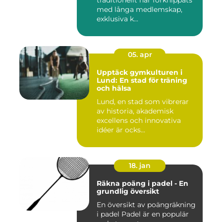
traditionellt har förknippats
med långa medlemskap,
exklusiva k...
05. apr
Upptäck gymkulturen i
Lund: En stad för träning
och hälsa
Lund, en stad som vibrerar
av historia, akademisk
excellens och innovativa
idéer är ocks...
18. jan
Räkna poäng i padel - En
grundlig översikt
En översikt av poängräkning
i padel Padel är en populär