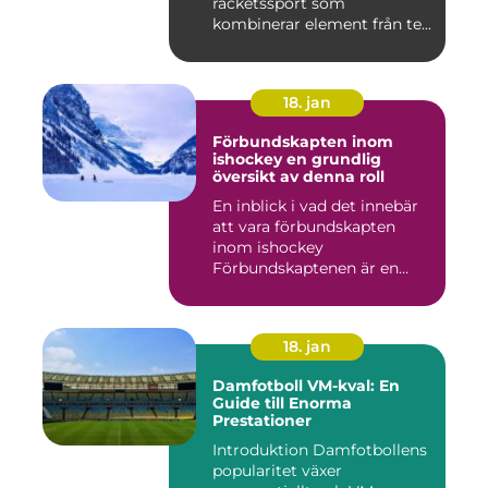
racketssport som
kombinerar element från te...
18. jan
Förbundskapten inom
ishockey en grundlig
översikt av denna roll
En inblick i vad det innebär
att vara förbundskapten
inom ishockey
Förbundskaptenen är en
central f...
18. jan
Damfotboll VM-kval: En
Guide till Enorma
Prestationer
Introduktion Damfotbollens
popularitet växer