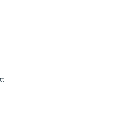
l
tt
r