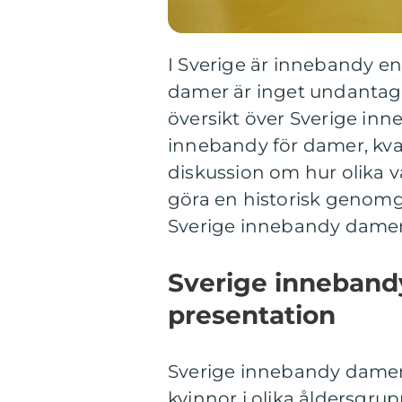
I Sverige är innebandy e
damer är inget undantag.
översikt över Sverige in
innebandy för damer, kva
diskussion om hur olika v
göra en historisk genomg
Sverige innebandy damer
Sverige inneband
presentation
Sverige innebandy damer
kvinnor i olika åldersgrup