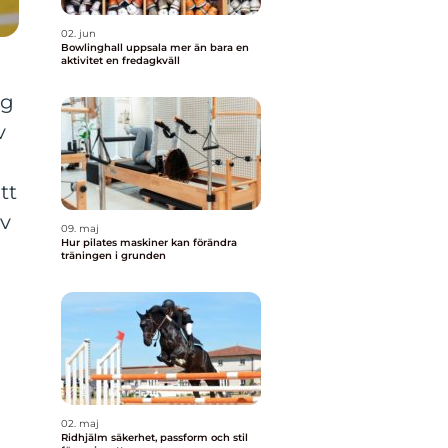
02. jun
Bowlinghall uppsala mer än bara en
aktivitet en fredagkväll
ig
v
tt
av
09. maj
Hur pilates maskiner kan förändra
träningen i grunden
02. maj
Ridhjälm säkerhet, passform och stil