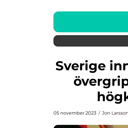
Sverige innebandy damer – en
övergri
högk
05 november 2023
Jon Larsso