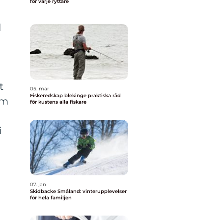
för varje ryttare
l
t
05. mar
Fiskeredskap blekinge praktiska råd
om
för kustens alla fiskare
i
07. jan
Skidbacke Småland: vinterupplevelser
för hela familjen