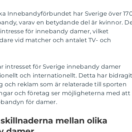
nska Innebandyförbundet har Sverige över 17
bandy, varav en betydande del är kvinnor. D
kintresse för innebandy damer, vilket
ådare vid matcher och antalet TV- och
r intresset för Sverige innebandy damer
ionellt och internationellt. Detta har bidragi
g och reklam som är relaterade till sporten
ningar och företag ser möjligheterna med att
nebandyn för damer.
skillnaderna mellan olika
dy damer