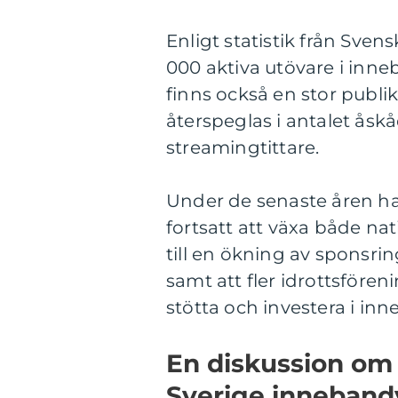
Enligt statistik från Sve
000 aktiva utövare i inne
finns också en stor publi
återspeglas i antalet åsk
streamingtittare.
Under de senaste åren ha
fortsatt att växa både nat
till en ökning av sponsrin
samt att fler idrottsföre
stötta och investera i in
En diskussion om 
Sverige inneban