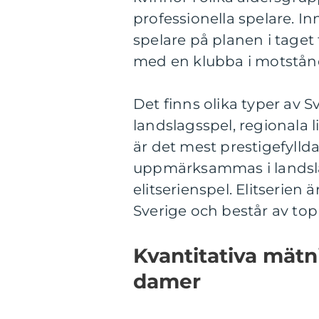
professionella spelare. I
spelare på planen i taget
med en klubba i motstån
Det finns olika typer av 
landslagsspel, regionala 
är det mest prestigefylld
uppmärksammas i landsla
elitserienspel. Elitserien
Sverige och består av top
Kvantitativa mät
damer