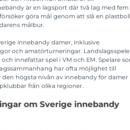
nnebandy är en lagsport där två lag med fem
 försöker göra mål genom att slå en plastbol
darens målbur.
Sverige innebandy damer, inklusive
ligor och amatörturneringar. Landslagsspele
a och innefattar spel i VM och EM. Spelare s
gssammanhang har ofta möjlighet till
 är den högsta nivån av innebandy för damer 
pklubbar från olika regioner.
ningar om Sverige innebandy