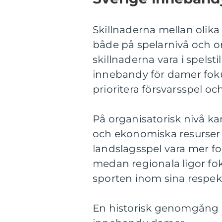
Skillnaderna mellan olik
både på spelarnivå och or
skillnaderna vara i spelstil
innebandy för damer fok
prioritera försvarsspel oc
På organisatorisk nivå kan
och ekonomiska resurser s
landslagsspel vara mer fo
medan regionala ligor fok
sporten inom sina respekt
En historisk genomgång a