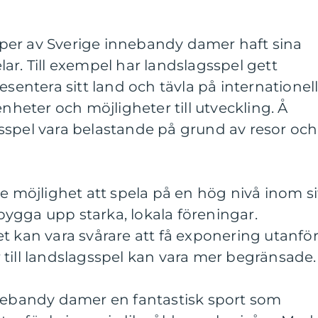
 typer av Sverige innebandy damer haft sina
ar. Till exempel har landslagsspel gett
esentera sitt land och tävla på internationel
enheter och möjligheter till utveckling. Å
sspel vara belastande på grund av resor och
re möjlighet att spela på en hög nivå inom si
ygga upp starka, lokala föreningar.
t kan vara svårare att få exponering utanfö
till landslagsspel kan vara mer begränsade.
nnebandy damer en fantastisk sport som