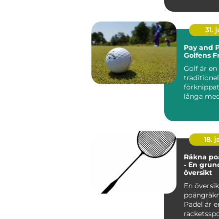
övervä...
31. j
Pay and P
Golfens F
Golf är en
traditionel
förknippa
långa me
exklusiva k.
18. j
Räkna po
- En grun
översikt
En översik
poängräkn
Padel är e
racketssp