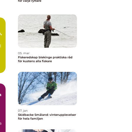
för varje ryttare
,
l
05. mar
Fiskeredskap blekinge praktiska råd
för kustens alla fiskare
a
07. jan
Skidbacke Småland: vinterupplevelser
för hela familjen
a