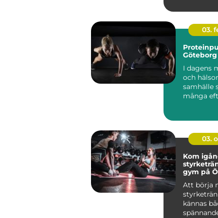
städer vä..
03. 
Proteinpu
Göteborg
I dagens 
och häls
samhälle 
många eft
produkter 
03. 
Kom igå
styrketrä
gym på Ö
Att börja
styrketrä
kännas bå
spännand