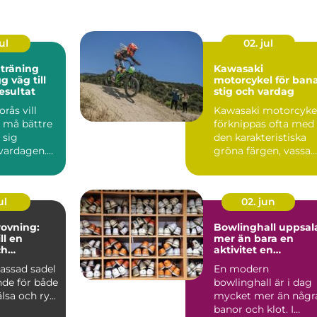
ul
02. jul
 träning
Kawasaki
motorcykel för bana
esultat
stig och vardag
rås vill
Kawasaki motorcyke
, må bättre
förknippas ofta med
 sig
den karakteristiska
 vardagen.
gröna färgen, vassa
många fast
motor...
ul
02. jun
ovning:
Bowlinghall uppsal
ll en
mer än bara en
ch
aktivitet en
e häst
fredagkväll
assad sadel
En modern
nde för både
bowlinghall är i dag
lsa och ry...
mycket mer än någr
banor och klot. I