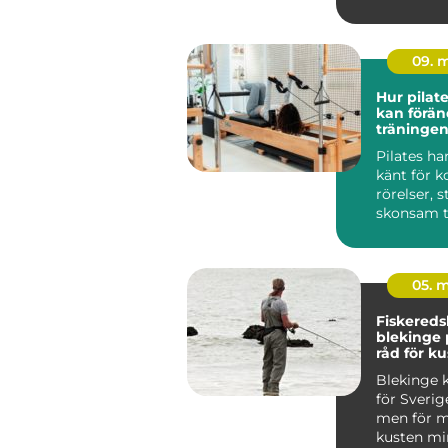
09. 
Hur pilat
kan förän
träningen
Pilates ha
känt för k
rörelser, 
skonsam t
träninge...
05. 
Fiskered
blekinge praktiska
råd för ku
fiskare
Blekinge k
för Sverig
men för m
kusten min