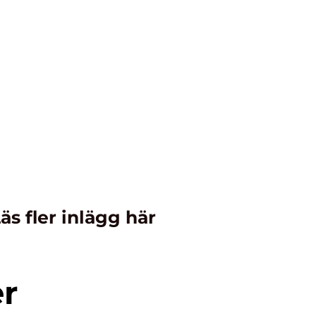
äs fler inlägg här
er