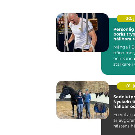
30. j
Personlig
borås trygg väg till
hållbara r
Många i Bo
träna mer
och känna
starkare i
Ändå kör 
efter...
01. j
Sadelutpr
Nyckeln ti
hållbar o
välmåend
En väl anp
är avgöra
hästens hä