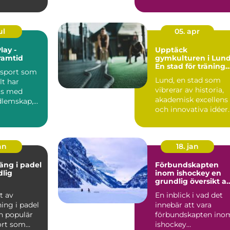
ul
05. apr
lay -
Upptäck
ramtid
gymkulturen i Lund
En stad för träning
 sport som
och hälsa
Lund, en stad som
lt har
vibrerar av historia,
ts med
akademisk excellens
dlemskap,
och innovativa idéer
..
är ocks...
an
18. jan
äng i padel
Förbundskapten
dlig
inom ishockey en
grundlig översikt a
denna roll
t av
En inblick i vad det
ing i padel
innebär att vara
n populär
förbundskapten ino
ort som
ishockey