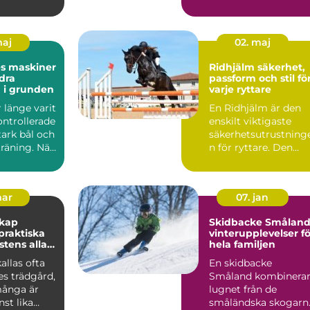
Uppsala har bowling
utvecklats ...
maj
02. maj
es maskiner
Ridhjälm säkerhet,
dra
passform och stil fö
 i grunden
varje ryttare
r länge varit
En Ridhjälm är den
ontrollerade
enskilt viktigaste
stark bål och
säkerhetsutrustning
räning. När
n för ryttare. Den
skyddar huvudet vid
fal...
mar
07. jan
skap
Skidbacke Småland
vinterupplevelser fö
stens alla
hela familjen
allas ofta
En skidbacke
es trädgård,
Småland kombinera
ånga är
lugnet från de
st lika
småländska skogarn