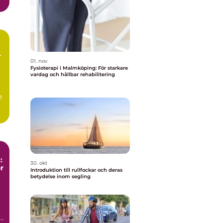
r
01. nov
Fysioterapi i Malmköping: För starkare
vardag och hållbar rehabilitering
e
:
30. okt
r
Introduktion till rullfockar och deras
betydelse inom segling
r
a