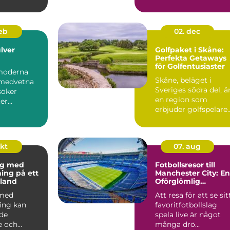
.
lockar b&...
feb
02. dec
lver
Golfpaket i Skåne:
Perfekta Getaways
för Golfentusiaster
moderna
Skåne, beläget i
omedvetna
Sveriges södra del, ä
söker
en region som
er
erbjuder golfspelare
som kan...
n&ar...
okt
07. aug
ng med
Fotbollsresor till
ning på ett
Manchester City: En
land
Oförglömlig
Upplevelse
 med
Att resa för att se sit
ning kan
favoritfotbollslag
de
spela live är något
e och
många drö...