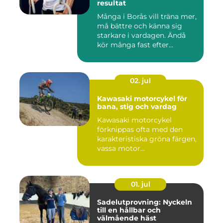
resultat
Många i Borås vill träna mer,
må bättre och känna sig
starkare i vardagen. Ändå
kör många fast efter...
02. jul
Kawasaki motorcykel för
bana, stig och vardag
Kawasaki motorcykel
förknippas ofta med den
karakteristiska gröna färgen,
vassa motor...
01. jul
Sadelutprovning: Nyckeln
till en hållbar och
välmående häst