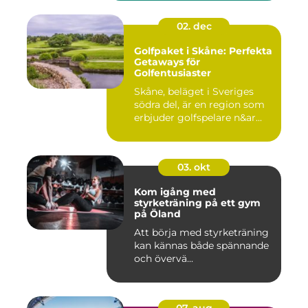
02. dec
Golfpaket i Skåne: Perfekta
Getaways för
Golfentusiaster
Skåne, beläget i Sveriges
södra del, är en region som
erbjuder golfspelare n&ar...
03. okt
Kom igång med
styrketräning på ett gym
på Öland
Att börja med styrketräning
kan kännas både spännande
och övervä...