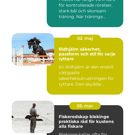
för kontrollerade rörelser,
stark bål och skonsam
träning. När träninge...
02. maj
Ridhjälm säkerhet,
passform och stil för varje
ryttare
En Ridhjälm är den enskilt
viktigaste
säkerhetsutrustningen för
ryttare. Den skyddar
huvudet vid fal...
05. mar
Fiskeredskap blekinge
praktiska råd för kustens
alla fiskare
Blekinge kallas ofta för