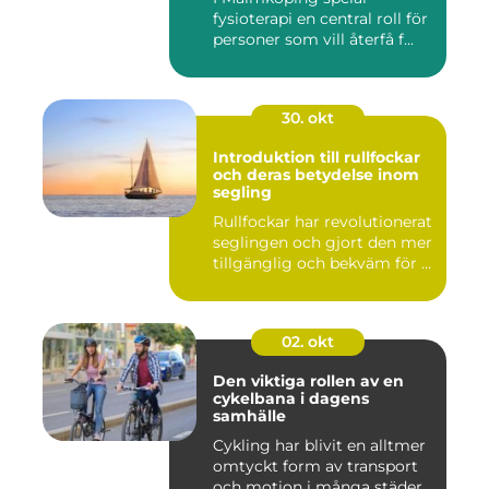
fysioterapi en central roll för
personer som vill återfå f...
30. okt
Introduktion till rullfockar
och deras betydelse inom
segling
Rullfockar har revolutionerat
seglingen och gjort den mer
tillgänglig och bekväm för ...
02. okt
Den viktiga rollen av en
cykelbana i dagens
samhälle
Cykling har blivit en alltmer
omtyckt form av transport
och motion i många städer