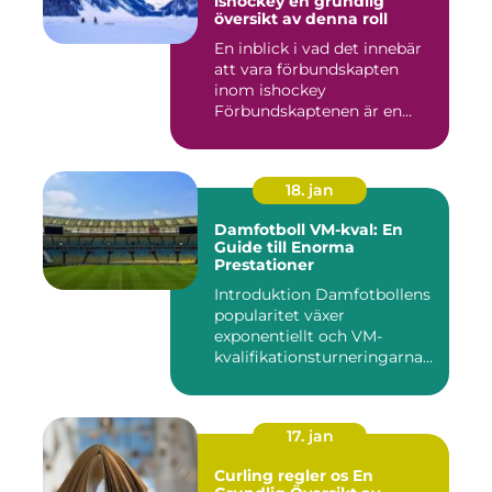
ishockey en grundlig
översikt av denna roll
En inblick i vad det innebär
att vara förbundskapten
inom ishockey
Förbundskaptenen är en
central f...
18. jan
Damfotboll VM-kval: En
Guide till Enorma
Prestationer
Introduktion Damfotbollens
popularitet växer
exponentiellt och VM-
kvalifikationsturneringarna
utgör ...
17. jan
Curling regler os En