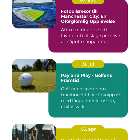
07. aug
Fotbollsresor till
Manchester City: En
Oförglömlig Upplevelse
Att resa för att se sitt
favoritfotbollslag spela live
är något många drö...
31. jul
Pay and Play - Golfens
Framtid
Golf är en sport som
traditionellt har förknippats
med långa medlemskap,
exklusiva k...
05. apr