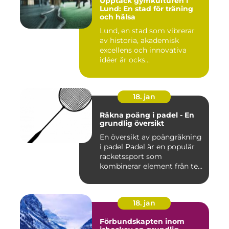
Upptäck gymkulturen i
Lund: En stad för träning
och hälsa
Lund, en stad som vibrerar
av historia, akademisk
excellens och innovativa
idéer är ocks...
18. jan
Räkna poäng i padel - En
grundlig översikt
En översikt av poängräkning
i padel Padel är en populär
racketssport som
kombinerar element från te...
18. jan
Förbundskapten inom