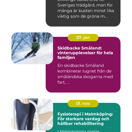
Sveriges trädgård, men för
många är kusten minst lika
viktig som de gröna m...
07. jan
Skidbacke Småland:
vinterupplevelser för hela
familjen
En skidbacke Småland
kombinerar lugnet från de
småländska skogarna med
fart, ...
01. nov
Fysioterapi i Malmköping:
För starkare vardag och
hållbar rehabilitering
I Malmköping spelar