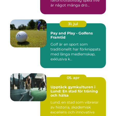
favoritfotbollslag spela live
är något många drö...
31. jul
Pay and Play - Golfens
Framtid
Golf är en sport som
traditionellt har förknippats
med långa medlemskap,
exklusiva k...
05. apr
Upptäck gymkulturen i
Lund: En stad för träning
och hälsa
Lund, en stad som vibrerar
av historia, akademisk
excellens och innovativa