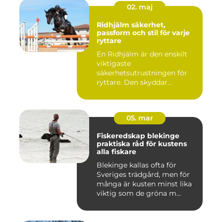
02. maj
Ridhjälm säkerhet,
passform och stil för varje
ryttare
En Ridhjälm är den enskilt
viktigaste
säkerhetsutrustningen för
ryttare. Den skyddar
huvudet vid fal...
05. mar
Fiskeredskap blekinge
praktiska råd för kustens
alla fiskare
Blekinge kallas ofta för
Sveriges trädgård, men för
många är kusten minst lika
viktig som de gröna m...