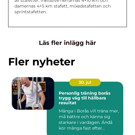
av stafetter, inklusive herrarnas 4×10 km och
damernas 4×5 km stafett, mixedstafetten och
sprintstafetten.
Läs fler inlägg här
Fler nyheter
30. jul
Personlig träning borås
trygg väg till hållbara
resultat
Många i Borås vill träna mer,
må bättre och känna sig
starkare i vardagen. Ändå
kör många fast efter...