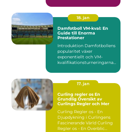
central f...
18. jan
Damfotboll VM-kval: En
Guide till Enorma
Prestationer
Introduktion Damfotbollens
popularitet växer
exponentiellt och VM-
kvalifikationsturneringarna
utgör ...
17. jan
Curling regler os En
Grundlig Översikt av
Curlings Regler och Mer
Curling Regler os - En
Djupdykning i Curlingens
Fascinerande Värld Curling
Regler os - En Överblic...