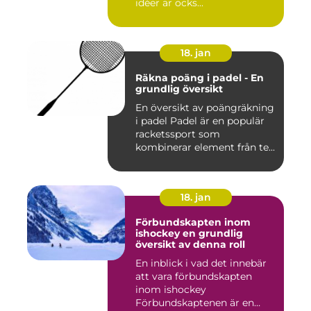
idéer är ocks...
18. jan
Räkna poäng i padel - En
grundlig översikt
En översikt av poängräkning
i padel Padel är en populär
racketssport som
kombinerar element från te...
18. jan
Förbundskapten inom
ishockey en grundlig
översikt av denna roll
En inblick i vad det innebär
att vara förbundskapten
inom ishockey
Förbundskaptenen är en