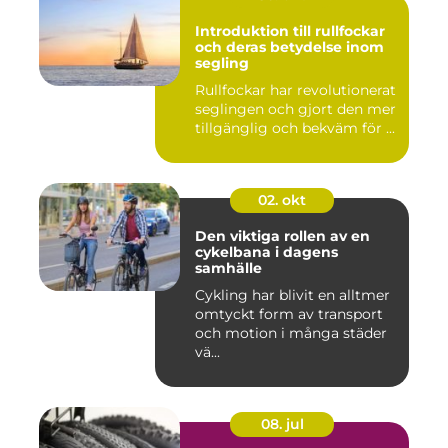
Introduktion till rullfockar
och deras betydelse inom
segling
Rullfockar har revolutionerat
seglingen och gjort den mer
tillgänglig och bekväm för ...
02. okt
Den viktiga rollen av en
cykelbana i dagens
samhälle
Cykling har blivit en alltmer
omtyckt form av transport
och motion i många städer
vä...
08. jul