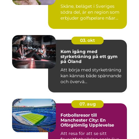
Skåne, beläget i Sveriges
södra del, är en region som
erbjuder golfspelare n&ar...
03. okt
Kom igång med
styrketräning på ett gym
på Öland
Att börja med styrketräning
kan kännas både spännande
och övervä...
07. aug
Fotbollsresor till
Manchester City: En
Oförglömlig Upplevelse
Att resa för att se sitt