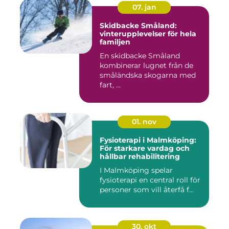
07. jan
Skidbacke Småland:
vinterupplevelser för hela
familjen
En skidbacke Småland
kombinerar lugnet från de
småländska skogarna med
fart, ...
01. nov
Fysioterapi i Malmköping:
För starkare vardag och
hållbar rehabilitering
I Malmköping spelar
fysioterapi en central roll för
personer som vill återfå f...
30. okt