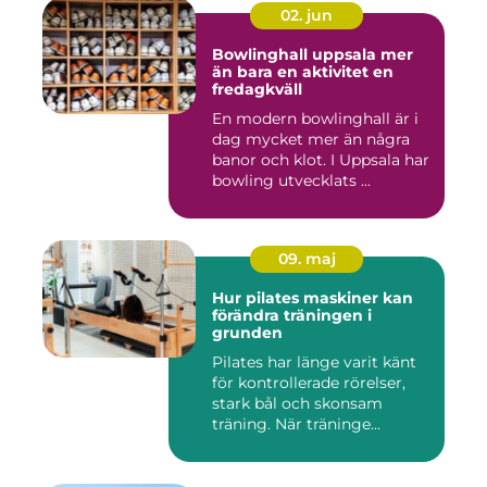
02. jun
Bowlinghall uppsala mer
än bara en aktivitet en
fredagkväll
En modern bowlinghall är i
dag mycket mer än några
banor och klot. I Uppsala har
bowling utvecklats ...
09. maj
Hur pilates maskiner kan
förändra träningen i
grunden
Pilates har länge varit känt
för kontrollerade rörelser,
stark bål och skonsam
träning. När träninge...