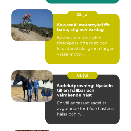
02. jul
Kawasaki motorcykel för
bana, stig och vardag
Kawasaki motorcykel
förknippas ofta med den
karakteristiska gröna färgen,
vassa motor...
01. jul
Sadelutprovning: Nyckeln
till en hållbar och
välmående häst
En väl anpassad sadel är
avgörande för både hästens
hälsa och ry...