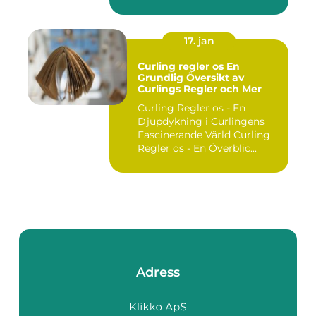
utgör ...
17. jan
Curling regler os En
Grundlig Översikt av
Curlings Regler och Mer
Curling Regler os - En
Djupdykning i Curlingens
Fascinerande Värld Curling
Regler os - En Överblic...
Adress