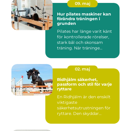
09. maj
Hur pilates maskiner kan
förändra träningen i
grunden
Pilates har länge varit känt
för kontrollerade rörelser,
stark bål och skonsam
träning. När träninge...
02. maj
Ridhjälm säkerhet,
passform och stil för varje
ryttare
En Ridhjälm är den enskilt
viktigaste
säkerhetsutrustningen för
ryttare. Den skyddar
huvudet vid fal...