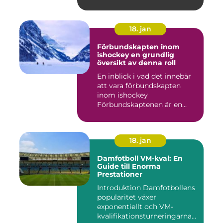
18. jan
Förbundskapten inom
ishockey en grundlig
översikt av denna roll
En inblick i vad det innebär
att vara förbundskapten
inom ishockey
Förbundskaptenen är en
central f...
18. jan
Damfotboll VM-kval: En
Guide till Enorma
Prestationer
Introduktion Damfotbollens
popularitet växer
exponentiellt och VM-
kvalifikationsturneringarna