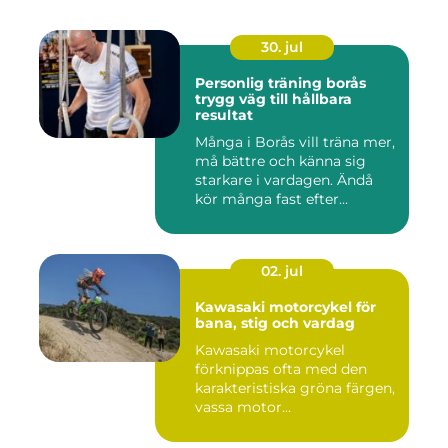
30. jul
Personlig träning borås
trygg väg till hållbara
resultat
Många i Borås vill träna mer,
må bättre och känna sig
starkare i vardagen. Ändå
kör många fast efter...
02. jul
Kawasaki motorcykel för
bana, stig och vardag
Kawasaki motorcykel
förknippas ofta med den
karakteristiska gröna färgen,
vassa motor...