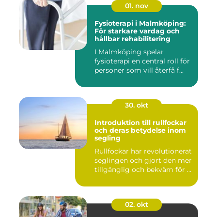
01. nov
Fysioterapi i Malmköping:
För starkare vardag och
hållbar rehabilitering
I Malmköping spelar
fysioterapi en central roll för
personer som vill återfå f...
30. okt
Introduktion till rullfockar
och deras betydelse inom
segling
Rullfockar har revolutionerat
seglingen och gjort den mer
tillgänglig och bekväm för ...
02. okt