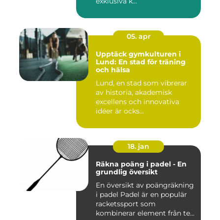
exklusiva k...
05. apr
Upptäck gymkulturen i
Lund: En stad för träning
och hälsa
Lund, en stad som vibrerar
av historia, akademisk
excellens och innovativa
idéer är ocks...
18. jan
Räkna poäng i padel - En
grundlig översikt
En översikt av poängräkning
i padel Padel är en populär
racketssport som
kombinerar element från te...