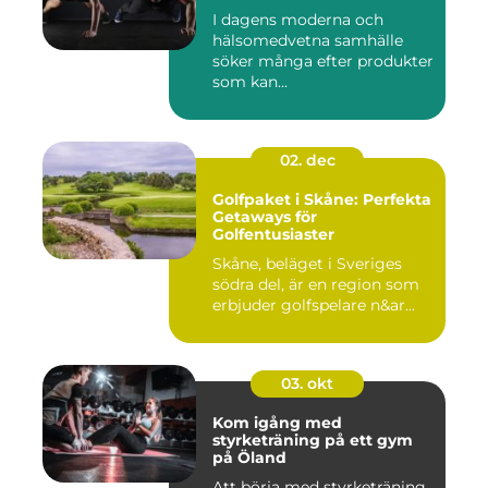
I dagens moderna och
hälsomedvetna samhälle
söker många efter produkter
som kan...
02. dec
Golfpaket i Skåne: Perfekta
Getaways för
Golfentusiaster
Skåne, beläget i Sveriges
södra del, är en region som
erbjuder golfspelare n&ar...
03. okt
Kom igång med
styrketräning på ett gym
på Öland
Att börja med styrketräning