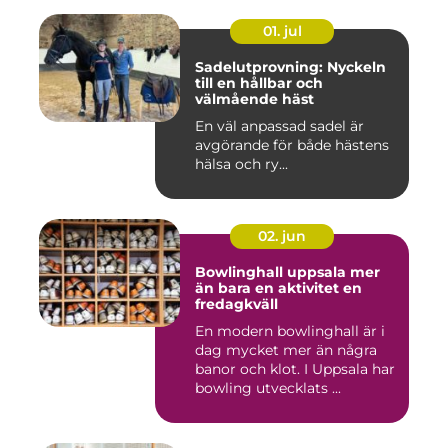
01. jul
Sadelutprovning: Nyckeln
till en hållbar och
välmående häst
En väl anpassad sadel är
avgörande för både hästens
hälsa och ry...
02. jun
Bowlinghall uppsala mer
än bara en aktivitet en
fredagkväll
En modern bowlinghall är i
dag mycket mer än några
banor och klot. I Uppsala har
bowling utvecklats ...