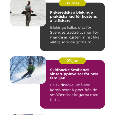
05. mar
Fiskeredskap blekinge
praktiska råd för kustens
alla fiskare
Blekinge kallas ofta för
Sveriges trädgård, men för
många är kusten minst lika
viktig som de gröna m...
07. jan
Skidbacke Småland:
vinterupplevelser för hela
familjen
En skidbacke Småland
kombinerar lugnet från de
småländska skogarna med
fart, ...