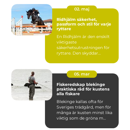
02. maj
Ridhjälm säkerhet,
passform och stil för varje
ryttare
En Ridhjälm är den enskilt
viktigaste
säkerhetsutrustningen för
ryttare. Den skyddar
huvudet vid fal...
05. mar
Fiskeredskap blekinge
praktiska råd för kustens
alla fiskare
Blekinge kallas ofta för
Sveriges trädgård, men för
många är kusten minst lika
viktig som de gröna m...