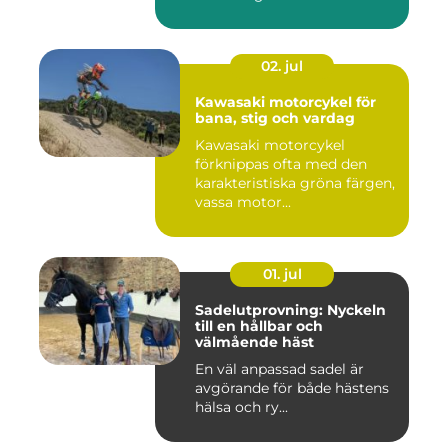
02. jul
Kawasaki motorcykel för
bana, stig och vardag
Kawasaki motorcykel
förknippas ofta med den
karakteristiska gröna färgen,
vassa motor...
01. jul
Sadelutprovning: Nyckeln
till en hållbar och
välmående häst
En väl anpassad sadel är
avgörande för både hästens
hälsa och ry...