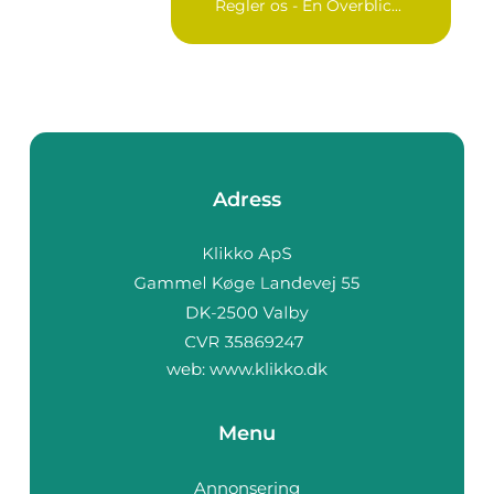
Regler os - En Överblic...
Adress
web:
www.klikko.dk
Menu
Annonsering