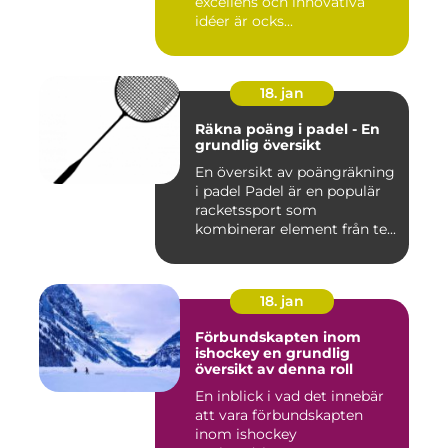
excellens och innovativa
idéer är ocks...
18. jan
Räkna poäng i padel - En
grundlig översikt
En översikt av poängräkning
i padel Padel är en populär
racketssport som
kombinerar element från te...
18. jan
Förbundskapten inom
ishockey en grundlig
översikt av denna roll
En inblick i vad det innebär
att vara förbundskapten
inom ishockey