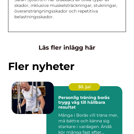
skador, inklusive muskelsträckningar, stukningar,
överansträngningsskador och repetitiva
belastningsskador.
Läs fler inlägg här
Fler nyheter
30. jul
Personlig träning borås
trygg väg till hållbara
resultat
Många i Borås vill träna mer,
må bättre och känna sig
starkare i vardagen. Ändå
kör många fast efter...