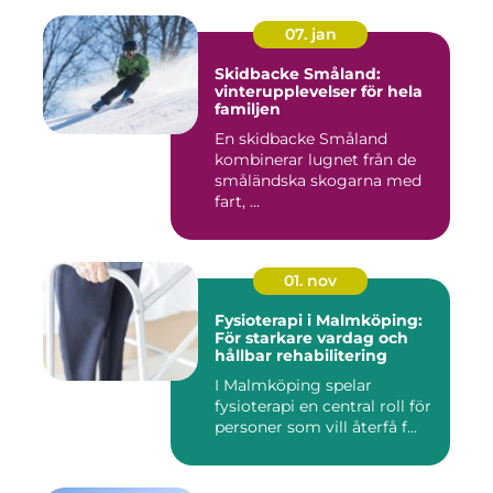
07. jan
Skidbacke Småland:
vinterupplevelser för hela
familjen
En skidbacke Småland
kombinerar lugnet från de
småländska skogarna med
fart, ...
01. nov
Fysioterapi i Malmköping:
För starkare vardag och
hållbar rehabilitering
I Malmköping spelar
fysioterapi en central roll för
personer som vill återfå f...