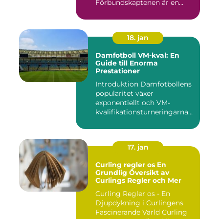
Förbundskaptenen är en
central f...
18. jan
Damfotboll VM-kval: En
Guide till Enorma
Prestationer
Introduktion Damfotbollens
popularitet växer
exponentiellt och VM-
kvalifikationsturneringarna
utgör ...
17. jan
Curling regler os En
Grundlig Översikt av
Curlings Regler och Mer
Curling Regler os - En
Djupdykning i Curlingens
Fascinerande Värld Curling