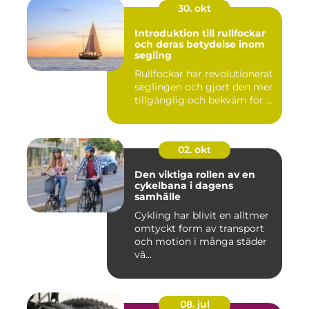
30. okt
Introduktion till rullfockar
och deras betydelse inom
segling
Rullfockar har revolutionerat
seglingen och gjort den mer
tillgänglig och bekväm för ...
02. okt
Den viktiga rollen av en
cykelbana i dagens
samhälle
Cykling har blivit en alltmer
omtyckt form av transport
och motion i många städer
vä...
08. jul