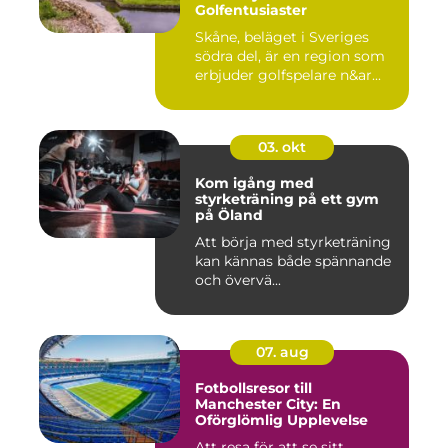
Golfentusiaster
Skåne, beläget i Sveriges
södra del, är en region som
erbjuder golfspelare n&ar...
03. okt
Kom igång med
styrketräning på ett gym
på Öland
Att börja med styrketräning
kan kännas både spännande
och övervä...
07. aug
Fotbollsresor till
Manchester City: En
Oförglömlig Upplevelse
Att resa för att se sitt