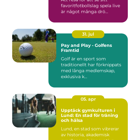
favoritfotbollslag spela live
är något många drö...
31. jul
Pay and Play - Golfens
Framtid
Golf är en sport som
traditionellt har förknippats
med långa medlemskap,
exklusiva k...
05. apr
Upptäck gymkulturen i
Lund: En stad för träning
och hälsa
Lund, en stad som vibrerar
av historia, akademisk