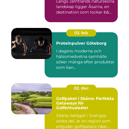
Längs Jämtlands natursköna
landskap ligger Åsarna, en
destination som lockar b&...
03. feb
Proteinpulver Göteborg
I dagens moderna och
hälsomedvetna samhälle
söker många efter produkter
som kan...
02. dec
Golfpaket i Skåne: Perfekta
Getaways för
Golfentusiaster
Skåne, beläget i Sveriges
södra del, är en region som
erbjuder golfspelare n&ar...