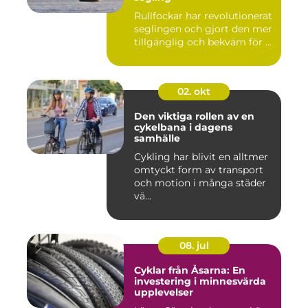
Rullfockar har revolutionerat
seglingen och gjort den mer
tillgänglig och bekväm för ...
02. okt
Den viktiga rollen av en
cykelbana i dagens
samhälle
Cykling har blivit en alltmer
omtyckt form av transport
och motion i många städer
vä...
08. jul
Cyklar från Åsarna: En
investering i minnesvärda
upplevelser