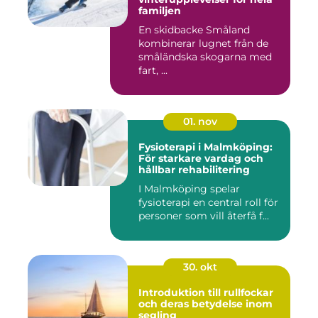
familjen
En skidbacke Småland
kombinerar lugnet från de
småländska skogarna med
fart, ...
01. nov
Fysioterapi i Malmköping:
För starkare vardag och
hållbar rehabilitering
I Malmköping spelar
fysioterapi en central roll för
personer som vill återfå f...
30. okt
Introduktion till rullfockar
och deras betydelse inom
segling