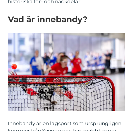
historiska för- och nackdelar.
Vad är innebandy?
Innebandy är en lagsport som ursprungligen
kommer från Sverige och har snabbt spridit