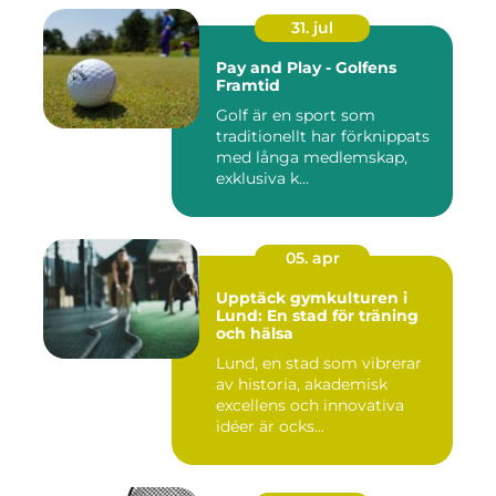
31. jul
Pay and Play - Golfens
Framtid
Golf är en sport som
traditionellt har förknippats
med långa medlemskap,
exklusiva k...
05. apr
Upptäck gymkulturen i
Lund: En stad för träning
och hälsa
Lund, en stad som vibrerar
av historia, akademisk
excellens och innovativa
idéer är ocks...