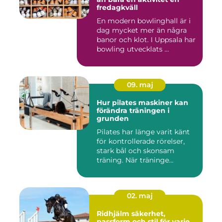
fredagkväll
En modern bowlinghall är i
dag mycket mer än några
banor och klot. I Uppsala har
bowling utvecklats ...
09. maj
Hur pilates maskiner kan
förändra träningen i
grunden
Pilates har länge varit känt
för kontrollerade rörelser,
stark bål och skonsam
träning. När träninge...
02. maj
Ridhjälm säkerhet,
passform och stil för varje