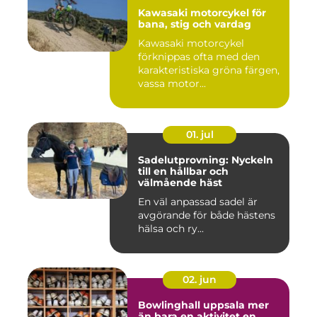
Kawasaki motorcykel för
bana, stig och vardag
Kawasaki motorcykel
förknippas ofta med den
karakteristiska gröna färgen,
vassa motor...
01. jul
Sadelutprovning: Nyckeln
till en hållbar och
välmående häst
En väl anpassad sadel är
avgörande för både hästens
hälsa och ry...
02. jun
Bowlinghall uppsala mer
än bara en aktivitet en