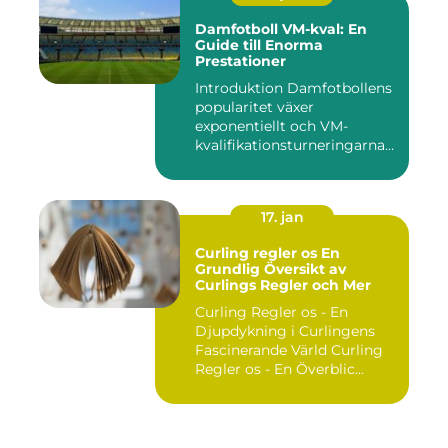
Damfotboll VM-kval: En
Guide till Enorma
Prestationer
Introduktion Damfotbollens
popularitet växer
exponentiellt och VM-
kvalifikationsturneringarna
utgör ...
17. jan
Curling regler os En
Grundlig Översikt av
Curlings Regler och Mer
Curling Regler os - En
Djupdykning i Curlingens
Fascinerande Värld Curling
Regler os - En Överblic...