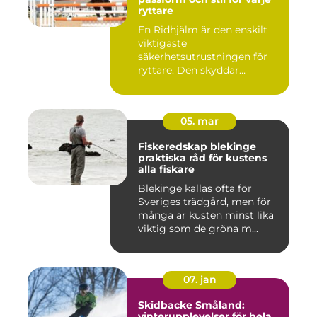
ryttare
En Ridhjälm är den enskilt
viktigaste
säkerhetsutrustningen för
ryttare. Den skyddar
huvudet vid fal...
05. mar
Fiskeredskap blekinge
praktiska råd för kustens
alla fiskare
Blekinge kallas ofta för
Sveriges trädgård, men för
många är kusten minst lika
viktig som de gröna m...
07. jan
Skidbacke Småland:
vinterupplevelser för hela