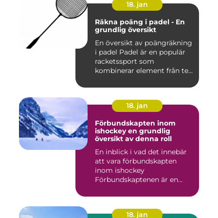
18. jan
Räkna poäng i padel - En
grundlig översikt
En översikt av poängräkning
i padel Padel är en populär
racketssport som
kombinerar element från te...
18. jan
Förbundskapten inom
ishockey en grundlig
översikt av denna roll
En inblick i vad det innebär
att vara förbundskapten
inom ishockey
Förbundskaptenen är en
central f...
18. jan