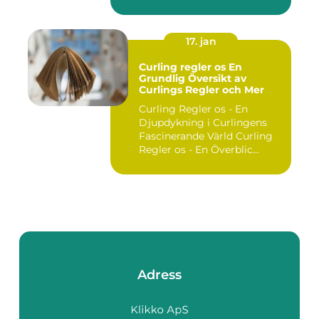
utgör ...
17. jan
Curling regler os En
Grundlig Översikt av
Curlings Regler och Mer
Curling Regler os - En
Djupdykning i Curlingens
Fascinerande Värld Curling
Regler os - En Överblic...
Adress