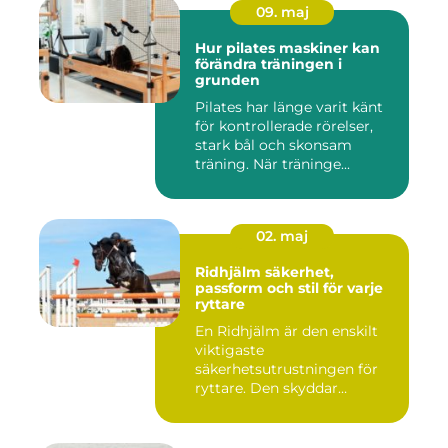
09. maj
Hur pilates maskiner kan
förändra träningen i
grunden
Pilates har länge varit känt
för kontrollerade rörelser,
stark bål och skonsam
träning. När träninge...
02. maj
Ridhjälm säkerhet,
passform och stil för varje
ryttare
En Ridhjälm är den enskilt
viktigaste
säkerhetsutrustningen för
ryttare. Den skyddar
huvudet vid fal...