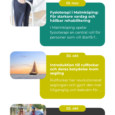
01. nov
Fysioterapi i Malmköping:
För starkare vardag och
hållbar rehabilitering
I Malmköping spelar
fysioterapi en central roll för
personer som vill återfå f...
30. okt
Introduktion till rullfockar
och deras betydelse inom
segling
Rullfockar har revolutionerat
seglingen och gjort den mer
tillgänglig och bekväm för ...
02. okt