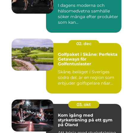
I dagens moderna och
hälsomedvetna samhälle
söker många efter produkter
som kan...
02. dec
Golfpaket i Skåne: Perfekta
Getaways för
Golfentusiaster
Skåne, beläget i Sveriges
södra del, är en region som
erbjuder golfspelare n&ar...
03. okt
Kom igång med
styrketräning på ett gym
på Öland
Att börja med styrketräning