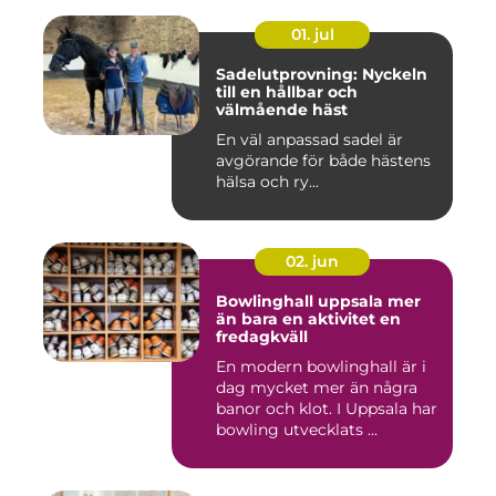
01. jul
Sadelutprovning: Nyckeln
till en hållbar och
välmående häst
En väl anpassad sadel är
avgörande för både hästens
hälsa och ry...
02. jun
Bowlinghall uppsala mer
än bara en aktivitet en
fredagkväll
En modern bowlinghall är i
dag mycket mer än några
banor och klot. I Uppsala har
bowling utvecklats ...