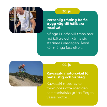
30. jul
Personlig träning borås
trygg väg till hållbara
resultat
Många i Borås vill träna mer,
må bättre och känna sig
starkare i vardagen. Ändå
kör många fast efter...
02. jul
Kawasaki motorcykel för
bana, stig och vardag
Kawasaki motorcykel
förknippas ofta med den
karakteristiska gröna färgen,
vassa motor...