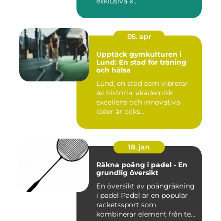
exklusiva k...
05. apr
Upptäck gymkulturen i
Lund: En stad för träning
och hälsa
Lund, en stad som vibrerar
av historia, akademisk
excellens och innovativa
idéer är ocks...
18. jan
Räkna poäng i padel - En
grundlig översikt
En översikt av poängräkning
i padel Padel är en populär
racketssport som
kombinerar element från te...