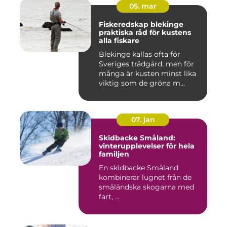
05. mar
Fiskeredskap blekinge
praktiska råd för kustens
alla fiskare
Blekinge kallas ofta för
Sveriges trädgård, men för
många är kusten minst lika
viktig som de gröna m...
07. jan
Skidbacke Småland:
vinterupplevelser för hela
familjen
En skidbacke Småland
kombinerar lugnet från de
småländska skogarna med
fart, ...