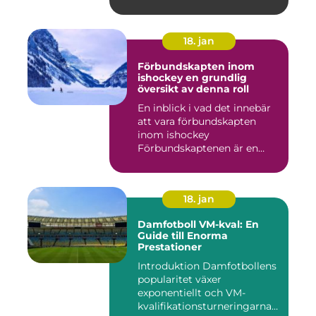
18. jan
Förbundskapten inom
ishockey en grundlig
översikt av denna roll
En inblick i vad det innebär
att vara förbundskapten
inom ishockey
Förbundskaptenen är en
central f...
18. jan
Damfotboll VM-kval: En
Guide till Enorma
Prestationer
Introduktion Damfotbollens
popularitet växer
exponentiellt och VM-
kvalifikationsturneringarna