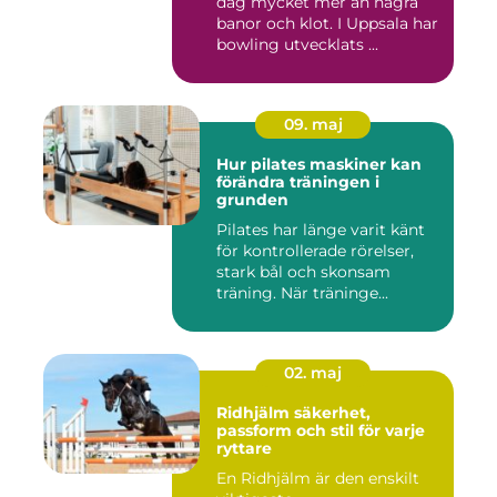
dag mycket mer än några
banor och klot. I Uppsala har
bowling utvecklats ...
09. maj
Hur pilates maskiner kan
förändra träningen i
grunden
Pilates har länge varit känt
för kontrollerade rörelser,
stark bål och skonsam
träning. När träninge...
02. maj
Ridhjälm säkerhet,
passform och stil för varje
ryttare
En Ridhjälm är den enskilt