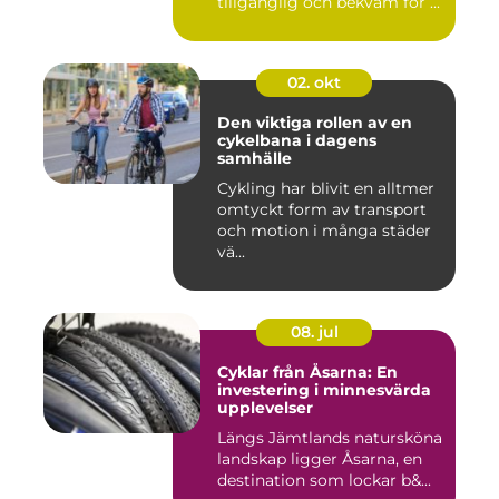
tillgänglig och bekväm för ...
02. okt
Den viktiga rollen av en
cykelbana i dagens
samhälle
Cykling har blivit en alltmer
omtyckt form av transport
och motion i många städer
vä...
08. jul
Cyklar från Åsarna: En
investering i minnesvärda
upplevelser
Längs Jämtlands natursköna
landskap ligger Åsarna, en
destination som lockar b&...