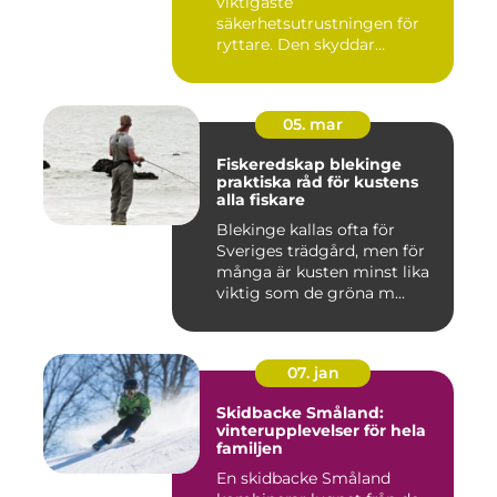
viktigaste
säkerhetsutrustningen för
ryttare. Den skyddar
huvudet vid fal...
05. mar
Fiskeredskap blekinge
praktiska råd för kustens
alla fiskare
Blekinge kallas ofta för
Sveriges trädgård, men för
många är kusten minst lika
viktig som de gröna m...
07. jan
Skidbacke Småland:
vinterupplevelser för hela
familjen
En skidbacke Småland