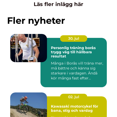
Läs fler inlägg här
Fler nyheter
30. jul
Personlig träning borås
trygg väg till hållbara
resultat
Många i Borås vill träna mer,
må bättre och känna sig
starkare i vardagen. Ändå
kör många fast efter...
02. jul
Kawasaki motorcykel för
bana, stig och vardag