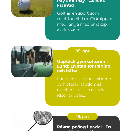
Pay and Play - Golfens
Framtid
Golf är en sport som
traditionellt har förknippats
med långa medlemskap,
exklusiva k...
05. apr
Upptäck gymkulturen i
Lund: En stad för träning
och hälsa
Lund, en stad som vibrerar
av historia, akademisk
excellens och innovativa
idéer är ocks...
18. jan
Räkna poäng i padel - En