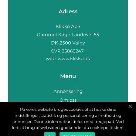
Adress
web:
www.klikko.dk
Menu
Annonsering
Om oss
Cookies
På vores website bruges cookies til at huske dine
indstillinger, statistik og personalisering af indhold og
Kontakta oss
annoncer. Denne information deles med tredjepart. Ved
Sitemap
fortsat brug af websiden godkender du cookiepolitikken.