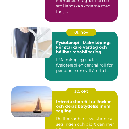
kombinerar lugnet från de
småländska skogarna med
fart, ...
01. nov
Fysioterapi i Malmköping:
För starkare vardag och
hållbar rehabilitering
I Malmköping spelar
fysioterapi en central roll för
personer som vill återfå f...
30. okt
Introduktion till rullfockar
och deras betydelse inom
segling
Rullfockar har revolutionerat
seglingen och gjort den mer