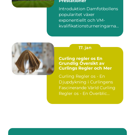
Prestationer
Introduktion Damfotbollens
popularitet växer
exponentiellt och VM-
kvalifikationsturneringarna
utgör ...
17. jan
Curling regler os En
Grundlig Översikt av
Curlings Regler och Mer
Curling Regler os - En
Djupdykning i Curlingens
Fascinerande Värld Curling
Regler os - En Överblic...