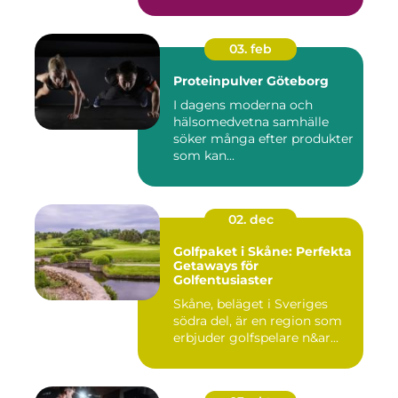
03. feb
Proteinpulver Göteborg
I dagens moderna och
hälsomedvetna samhälle
söker många efter produkter
som kan...
02. dec
Golfpaket i Skåne: Perfekta
Getaways för
Golfentusiaster
Skåne, beläget i Sveriges
södra del, är en region som
erbjuder golfspelare n&ar...