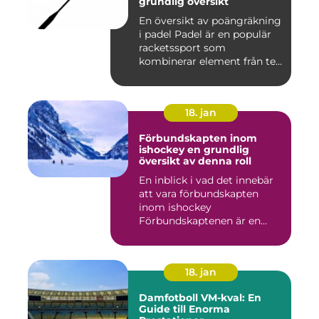
grundlig översikt
En översikt av poängräkning
i padel Padel är en populär
racketssport som
kombinerar element från te...
18. jan
Förbundskapten inom
ishockey en grundlig
översikt av denna roll
En inblick i vad det innebär
att vara förbundskapten
inom ishockey
Förbundskaptenen är en
central f...
18. jan
Damfotboll VM-kval: En
Guide till Enorma