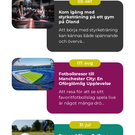
03. okt
Kom igång med
styrketräning på ett gym
på Öland
Att börja med styrketräning
kan kännas både spännande
och övervä...
07. aug
Fotbollsresor till
Manchester City: En
Oförglömlig Upplevelse
Att resa för att se sitt
favoritfotbollslag spela live
är något många drö...
31. jul