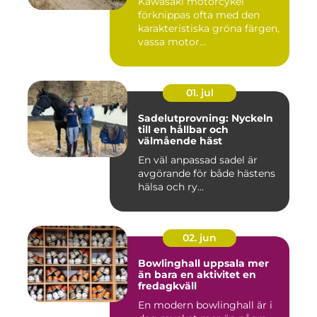
Kawasaki motorcykel
förknippas ofta med den
karakteristiska gröna färgen,
vassa motor...
01. jul
Sadelutprovning: Nyckeln
till en hållbar och
välmående häst
En väl anpassad sadel är
avgörande för både hästens
hälsa och ry...
02. jun
Bowlinghall uppsala mer
än bara en aktivitet en
fredagkväll
En modern bowlinghall är i