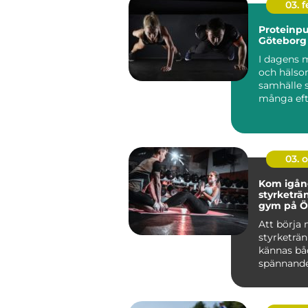
03. 
Proteinpu
Göteborg
I dagens 
och häls
samhälle 
många eft
produkter 
03. 
Kom igå
styrketrä
gym på Ö
Att börja
styrketrä
kännas bå
spännand
övervä...