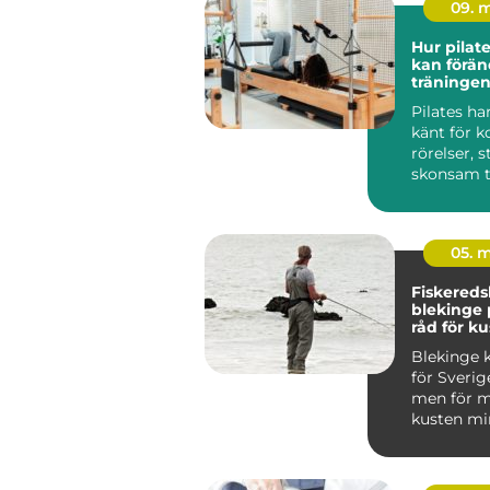
09. 
Hur pilat
kan förän
träningen
Pilates ha
känt för k
rörelser, 
skonsam t
träninge...
05. 
Fiskered
blekinge praktiska
råd för ku
fiskare
Blekinge k
för Sverig
men för m
kusten min
viktig so
m...