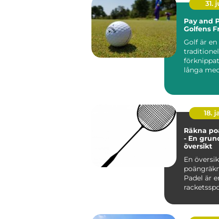
31. j
Pay and P
Golfens F
Golf är en
traditionel
förknippa
långa me
exklusiva k.
18. j
Räkna po
- En grun
översikt
En översik
poängräkn
Padel är e
racketssp
kombinera
från te...