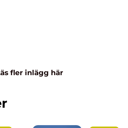
äs fler inlägg här
er