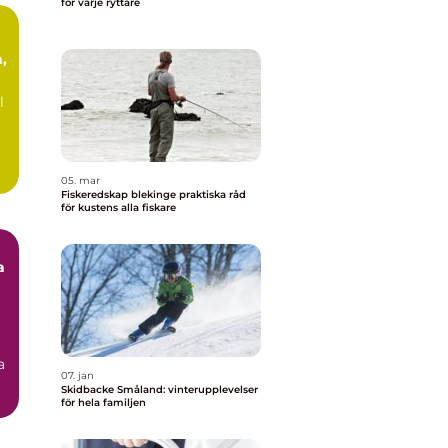
för varje ryttare
,
l
05. mar
Fiskeredskap blekinge praktiska råd
för kustens alla fiskare
a
a
07. jan
Skidbacke Småland: vinterupplevelser
för hela familjen