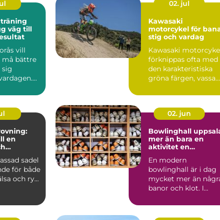
ul
02. jul
 träning
Kawasaki
motorcykel för bana
esultat
stig och vardag
rås vill
Kawasaki motorcyke
, må bättre
förknippas ofta med
 sig
den karakteristiska
 vardagen.
gröna färgen, vassa
många fast
motor...
ul
02. jun
ovning:
Bowlinghall uppsal
ll en
mer än bara en
ch
aktivitet en
e häst
fredagkväll
assad sadel
En modern
nde för både
bowlinghall är i dag
lsa och ry...
mycket mer än någr
banor och klot. I
Uppsala har bowling
utvecklats ...