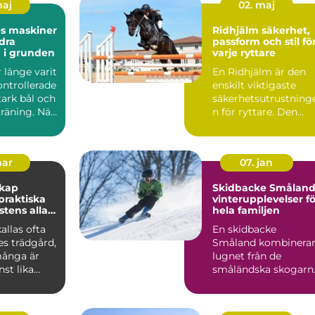
maj
02. maj
es maskiner
Ridhjälm säkerhet,
dra
passform och stil fö
 i grunden
varje ryttare
r länge varit
En Ridhjälm är den
ontrollerade
enskilt viktigaste
stark bål och
säkerhetsutrustning
räning. När
n för ryttare. Den
skyddar huvudet vid
fal...
mar
07. jan
skap
Skidbacke Småland
vinterupplevelser fö
stens alla
hela familjen
allas ofta
En skidbacke
es trädgård,
Småland kombinera
ånga är
lugnet från de
st lika
småländska skogarn
m de gröna
med fart, ...