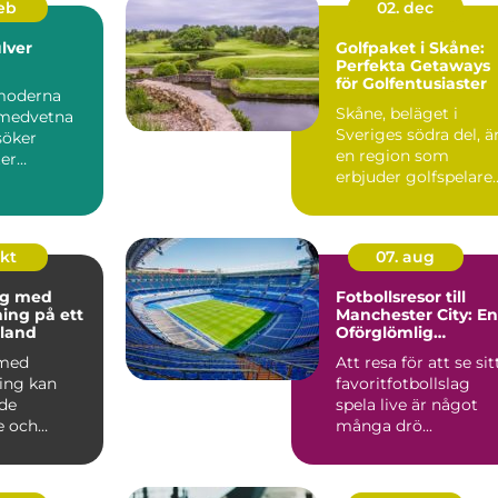
feb
02. dec
lver
Golfpaket i Skåne:
Perfekta Getaways
för Golfentusiaster
moderna
Skåne, beläget i
omedvetna
Sveriges södra del, ä
söker
en region som
er
erbjuder golfspelare
som kan...
n&ar...
okt
07. aug
ng med
Fotbollsresor till
ning på ett
Manchester City: En
land
Oförglömlig
Upplevelse
 med
Att resa för att se sit
ning kan
favoritfotbollslag
de
spela live är något
e och
många drö...