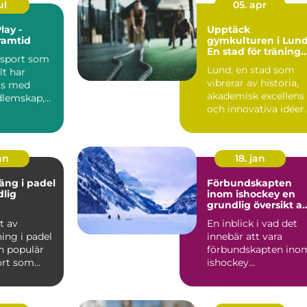
ul
05. apr
lay -
Upptäck
ramtid
gymkulturen i Lund
En stad för träning
 sport som
och hälsa
Lund, en stad som
lt har
vibrerar av historia,
ts med
akademisk excellens
dlemskap,
och innovativa idéer
..
är ocks...
an
18. jan
äng i padel
Förbundskapten
dlig
inom ishockey en
grundlig översikt a
denna roll
t av
En inblick i vad det
ing i padel
innebär att vara
n populär
förbundskapten ino
ort som
ishockey
r element
Förbundskaptenen ä
en central f...