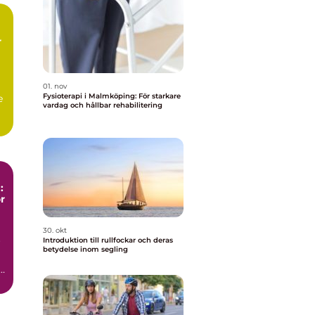
r
01. nov
Fysioterapi i Malmköping: För starkare
e
vardag och hållbar rehabilitering
:
r
30. okt
Introduktion till rullfockar och deras
r
betydelse inom segling
a