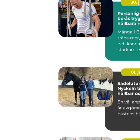
30. j
Personlig
borås trygg väg till
hållbara r
Många i Bo
träna mer
och känna
starkare i
Ändå kör 
efter...
01. j
Sadelutpr
Nyckeln ti
hållbar o
välmåend
En väl anp
är avgöra
hästens hä