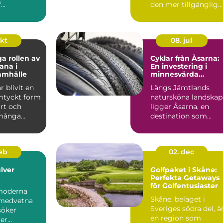
...
den mer tillgänglig
och bekväm för ...
okt
08. jul
ga rollen av
Cyklar från Åsarna:
ana i
En investering i
amhälle
minnesvärda
upplevelser
r blivit en
Längs Jämtlands
mtyckt form
natursköna landskap
rt och
ligger Åsarna, en
 många
destination som
.
lockar b&...
feb
02. dec
lver
Golfpaket i Skåne:
Perfekta Getaways
för Golfentusiaster
moderna
Skåne, beläget i
omedvetna
Sveriges södra del, ä
söker
en region som
er