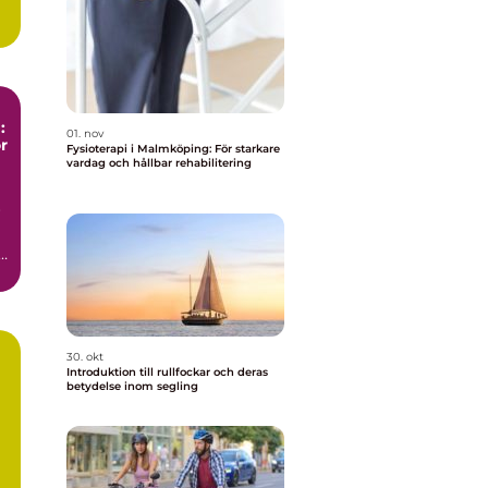
:
01. nov
r
Fysioterapi i Malmköping: För starkare
vardag och hållbar rehabilitering
r
a
30. okt
Introduktion till rullfockar och deras
betydelse inom segling