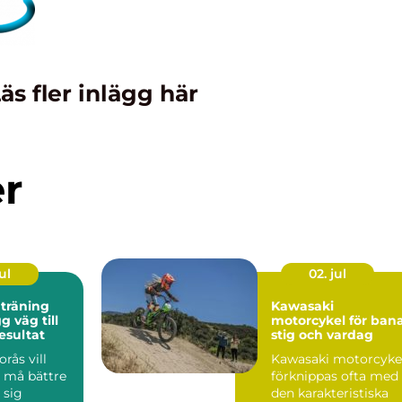
äs fler inlägg här
er
ul
02. jul
 träning
Kawasaki
motorcykel för bana
esultat
stig och vardag
rås vill
Kawasaki motorcyke
, må bättre
förknippas ofta med
 sig
den karakteristiska