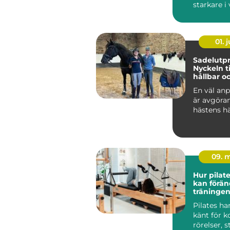
starkare i
Ändå kör 
efter...
01. j
Sadelutpr
Nyckeln ti
hållbar o
välmåend
En väl anp
är avgöra
hästens hä
09. 
Hur pilat
kan förän
träningen
Pilates ha
känt för k
rörelser, 