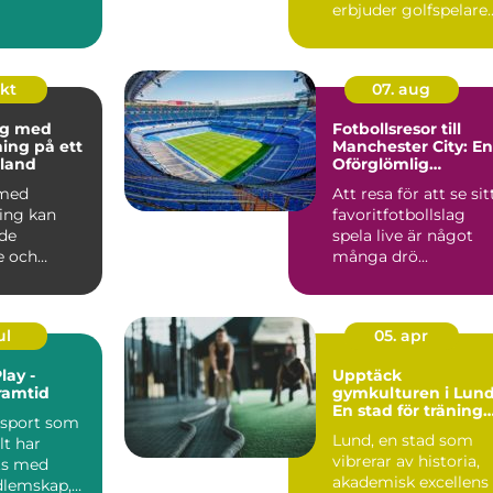
erbjuder golfspelare
som kan...
n&ar...
okt
07. aug
ng med
Fotbollsresor till
ning på ett
Manchester City: En
land
Oförglömlig
Upplevelse
 med
Att resa för att se sit
ning kan
favoritfotbollslag
de
spela live är något
e och
många drö...
ul
05. apr
lay -
Upptäck
ramtid
gymkulturen i Lund
En stad för träning
 sport som
och hälsa
Lund, en stad som
lt har
vibrerar av historia,
ts med
akademisk excellens
dlemskap,