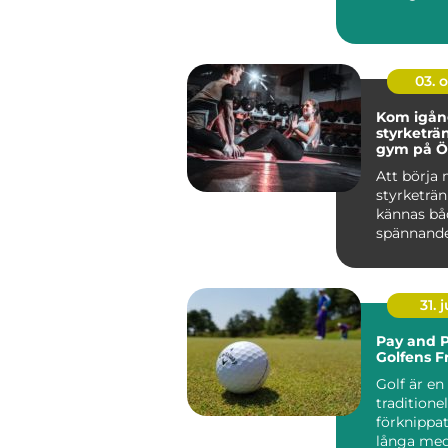
produkter 
03. 
Kom igå
styrketrä
gym på Ö
Att börja
styrketrä
kännas bå
spännand
övervä...
31. j
Pay and P
Golfens F
Golf är en
traditionel
förknippa
långa me