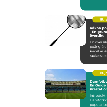
exklusiva k.
18. j
Räkna po
- En grun
översikt
En översik
poängräkn
Padel är e
racketssp
kombinera
från te...
18. j
Damfotbol
En Guide 
Prestatio
Introdukt
Damfotbo
popularite