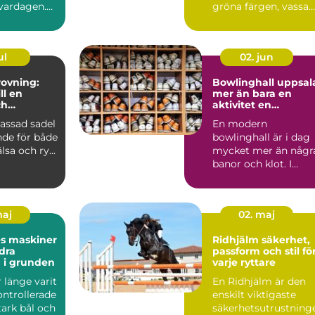
 vardagen.
gröna färgen, vassa
många fast
motor...
ul
02. jun
ovning:
Bowlinghall uppsal
ll en
mer än bara en
ch
aktivitet en
e häst
fredagkväll
assad sadel
En modern
nde för både
bowlinghall är i dag
lsa och ry...
mycket mer än någr
banor och klot. I
Uppsala har bowling
utvecklats ...
maj
02. maj
es maskiner
Ridhjälm säkerhet,
dra
passform och stil fö
 i grunden
varje ryttare
r länge varit
En Ridhjälm är den
ontrollerade
enskilt viktigaste
stark bål och
säkerhetsutrustning