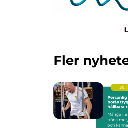
L
Fler nyhet
30. j
Personlig
borås trygg väg till
hållbara r
Många i Bo
träna mer
och känna