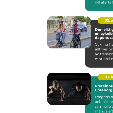
vill återfå f
02. 
Den vikti
en cykelb
dagens s
Cykling ha
alltmer o
av transpo
motion i
städer vä..
03. 
Proteinpu
Göteborg
I dagens 
och häls
samhälle 
många eft