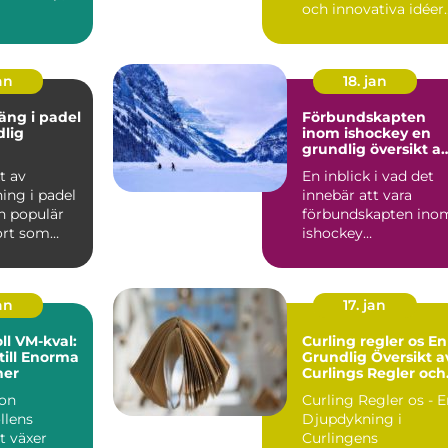
och innovativa idéer
..
är ocks...
an
18. jan
äng i padel
Förbundskapten
dlig
inom ishockey en
grundlig översikt a
denna roll
t av
En inblick i vad det
ing i padel
innebär att vara
n populär
förbundskapten ino
ort som
ishockey
r element
Förbundskaptenen ä
en central f...
an
17. jan
l VM-kval:
Curling regler os En
till Enorma
Grundlig Översikt a
ner
Curlings Regler och
Mer
ion
Curling Regler os - 
llens
Djupdykning i
t växer
Curlingens