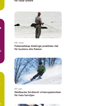
för varje ryttare
a
05. mar
Fiskeredskap blekinge praktiska råd
för kustens alla fiskare
a
r
07. jan
Skidbacke Småland: vinterupplevelser
för hela familjen
e