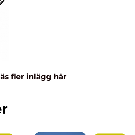
äs fler inlägg här
er