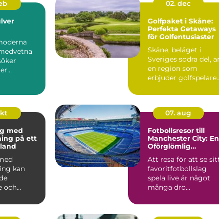
feb
02. dec
lver
Golfpaket i Skåne:
Perfekta Getaways
för Golfentusiaster
moderna
Skåne, beläget i
omedvetna
Sveriges södra del, ä
söker
en region som
er
erbjuder golfspelare
som kan...
n&ar...
okt
07. aug
ng med
Fotbollsresor till
ning på ett
Manchester City: En
land
Oförglömlig
Upplevelse
 med
Att resa för att se sit
ning kan
favoritfotbollslag
de
spela live är något
e och
många drö...