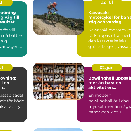
ul
02. jul
 träning
Kawasaki
motorcykel för bana
esultat
stig och vardag
rås vill
Kawasaki motorcyke
, må bättre
förknippas ofta med
 sig
den karakteristiska
 vardagen.
gröna färgen, vassa
många fast
motor...
ul
02. jun
ovning:
Bowlinghall uppsal
ll en
mer än bara en
ch
aktivitet en
e häst
fredagkväll
assad sadel
En modern
nde för både
bowlinghall är i dag
lsa och ry...
mycket mer än någr
banor och klot. I
Uppsala har bowling
utvecklats ...