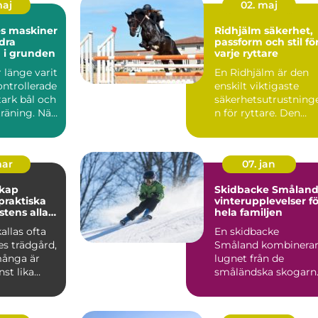
maj
02. maj
es maskiner
Ridhjälm säkerhet,
dra
passform och stil fö
 i grunden
varje ryttare
r länge varit
En Ridhjälm är den
ontrollerade
enskilt viktigaste
stark bål och
säkerhetsutrustning
räning. När
n för ryttare. Den
skyddar huvudet vid
fal...
mar
07. jan
skap
Skidbacke Småland
vinterupplevelser fö
stens alla
hela familjen
allas ofta
En skidbacke
es trädgård,
Småland kombinera
ånga är
lugnet från de
st lika
småländska skogarn
m de gröna
med fart, ...