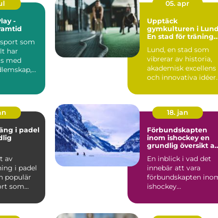
ul
05. apr
lay -
Upptäck
ramtid
gymkulturen i Lund
En stad för träning
 sport som
och hälsa
Lund, en stad som
lt har
vibrerar av historia,
ts med
akademisk excellens
dlemskap,
och innovativa idéer
..
är ocks...
an
18. jan
äng i padel
Förbundskapten
dlig
inom ishockey en
grundlig översikt a
denna roll
t av
En inblick i vad det
ing i padel
innebär att vara
n populär
förbundskapten ino
ort som
ishockey
r element
Förbundskaptenen ä
en central f...