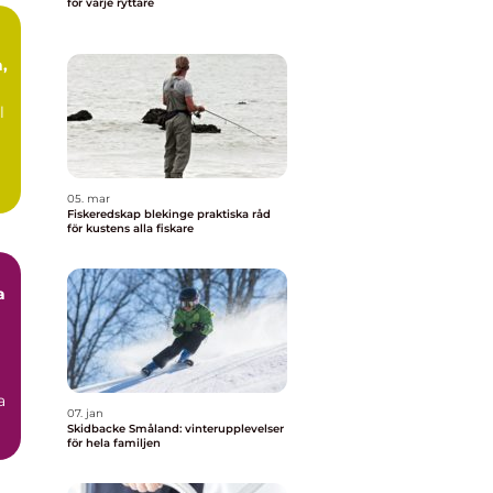
för varje ryttare
,
l
05. mar
Fiskeredskap blekinge praktiska råd
för kustens alla fiskare
a
a
07. jan
Skidbacke Småland: vinterupplevelser
för hela familjen