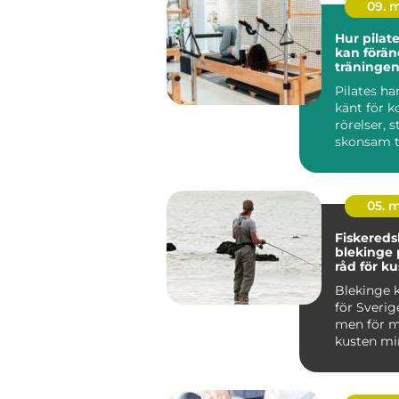
09. 
Hur pilat
kan förän
träningen
Pilates ha
känt för k
rörelser, 
skonsam t
träninge...
05. 
Fiskered
blekinge praktiska
råd för ku
fiskare
Blekinge k
för Sverig
men för m
kusten min
viktig so
m...