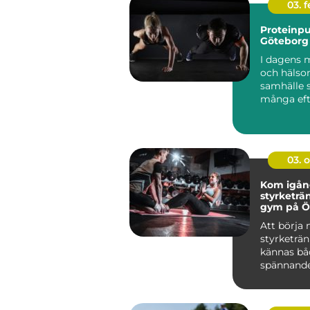
03. 
Proteinpu
Göteborg
I dagens 
och häls
samhälle 
många eft
produkter 
03. 
Kom igå
styrketrä
gym på Ö
Att börja
styrketrä
kännas bå
spännand
övervä...