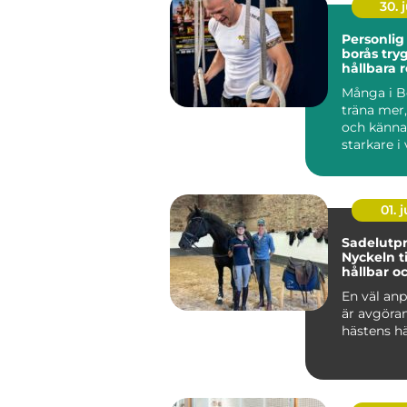
30. j
Personlig
borås trygg väg till
hållbara r
Många i Bo
träna mer
och känna
starkare i
Ändå kör 
efter...
01. j
Sadelutpr
Nyckeln ti
hållbar o
välmåend
En väl anp
är avgöra
hästens hä