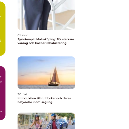
r
01. nov
Fysioterapi i Malmköping: För starkare
e
vardag och hållbar rehabilitering
:
r
30. okt
Introduktion till rullfockar och deras
r
betydelse inom segling
a