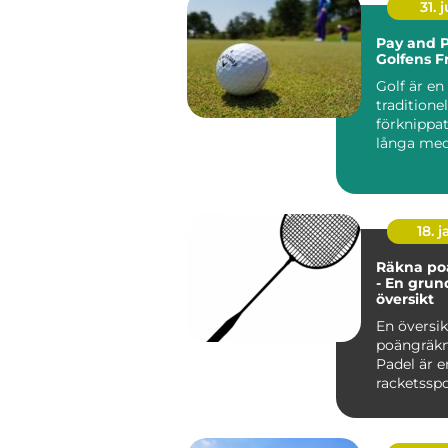
31. j
Pay and P
Golfens F
Golf är en
traditionel
förknippa
långa me
exklusiva k.
18. j
Räkna po
- En grun
översikt
En översik
poängräkn
Padel är e
racketssp
kombinera
från te...