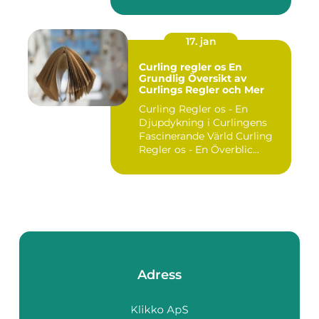
utgör ...
17. jan
Curling regler os En
Grundlig Översikt av
Curlings Regler och Mer
Curling Regler os - En
Djupdykning i Curlingens
Fascinerande Värld Curling
Regler os - En Överblic...
Adress