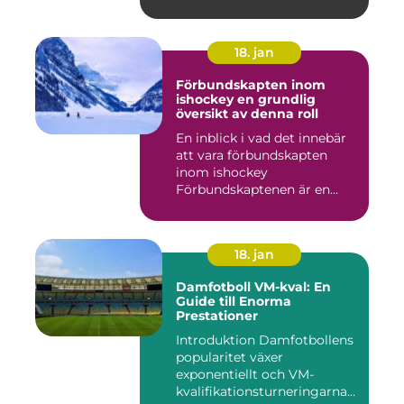
18. jan
Förbundskapten inom
ishockey en grundlig
översikt av denna roll
En inblick i vad det innebär
att vara förbundskapten
inom ishockey
Förbundskaptenen är en
central f...
18. jan
Damfotboll VM-kval: En
Guide till Enorma
Prestationer
Introduktion Damfotbollens
popularitet växer
exponentiellt och VM-
kvalifikationsturneringarna