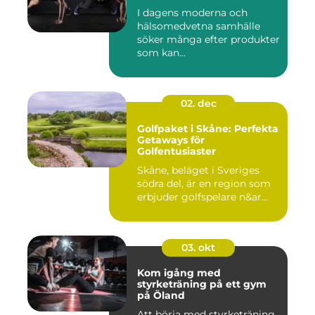
I dagens moderna och
hälsomedvetna samhälle
söker många efter produkter
som kan...
02. dec
Golfpaket i Skåne: Perfekta
Getaways för
Golfentusiaster
Skåne, beläget i Sveriges
södra del, är en region som
erbjuder golfspelare n&ar...
03. okt
Kom igång med
styrketräning på ett gym
på Öland
Att börja med styrketräning