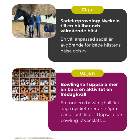
01. jul
Sadelutprovning: Nyckeln
till en hållbar och
välmående häst
En väl anpassad sadel är
avgörande för både hästens
hälsa och ry...
02. jun
Bowlinghall uppsala mer
än bara en aktivitet en
fredagkväll
En modern bowlinghall är i
dag mycket mer än några
banor och klot. I Uppsala har
bowling utvecklats ...