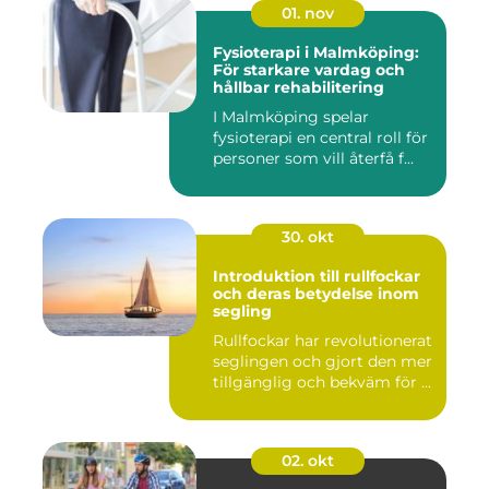
01. nov
Fysioterapi i Malmköping:
För starkare vardag och
hållbar rehabilitering
I Malmköping spelar
fysioterapi en central roll för
personer som vill återfå f...
30. okt
Introduktion till rullfockar
och deras betydelse inom
segling
Rullfockar har revolutionerat
seglingen och gjort den mer
tillgänglig och bekväm för ...
02. okt