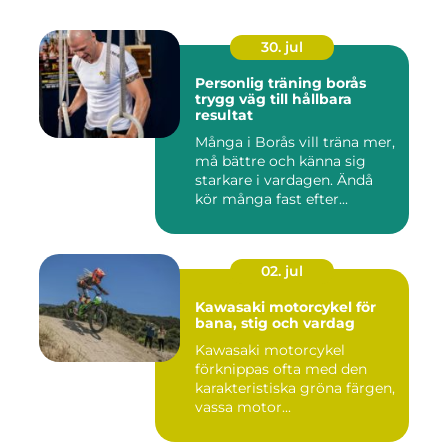
30. jul
Personlig träning borås
trygg väg till hållbara
resultat
Många i Borås vill träna mer,
må bättre och känna sig
starkare i vardagen. Ändå
kör många fast efter...
02. jul
Kawasaki motorcykel för
bana, stig och vardag
Kawasaki motorcykel
förknippas ofta med den
karakteristiska gröna färgen,
vassa motor...