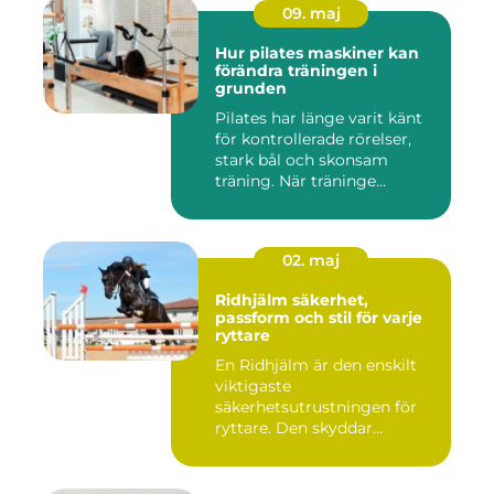
09. maj
Hur pilates maskiner kan
förändra träningen i
grunden
Pilates har länge varit känt
för kontrollerade rörelser,
stark bål och skonsam
träning. När träninge...
02. maj
Ridhjälm säkerhet,
passform och stil för varje
ryttare
En Ridhjälm är den enskilt
viktigaste
säkerhetsutrustningen för
ryttare. Den skyddar
huvudet vid fal...