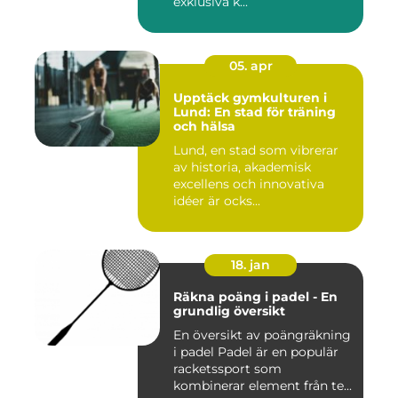
exklusiva k...
05. apr
Upptäck gymkulturen i
Lund: En stad för träning
och hälsa
Lund, en stad som vibrerar
av historia, akademisk
excellens och innovativa
idéer är ocks...
18. jan
Räkna poäng i padel - En
grundlig översikt
En översikt av poängräkning
i padel Padel är en populär
racketssport som
kombinerar element från te...