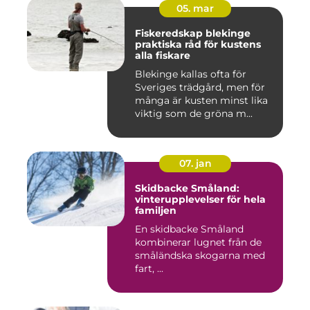
05. mar
Fiskeredskap blekinge
praktiska råd för kustens
alla fiskare
Blekinge kallas ofta för
Sveriges trädgård, men för
många är kusten minst lika
viktig som de gröna m...
07. jan
Skidbacke Småland:
vinterupplevelser för hela
familjen
En skidbacke Småland
kombinerar lugnet från de
småländska skogarna med
fart, ...