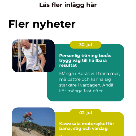
Läs fler inlägg här
Fler nyheter
30. jul
Personlig träning borås
trygg väg till hållbara
resultat
Många i Borås vill träna mer,
må bättre och känna sig
starkare i vardagen. Ändå
kör många fast efter...
02. jul
Kawasaki motorcykel för
bana, stig och vardag