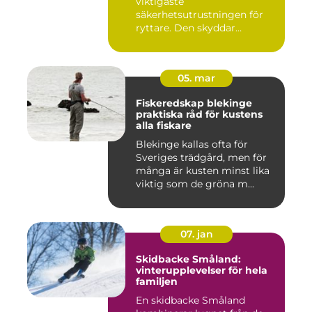
viktigaste
säkerhetsutrustningen för
ryttare. Den skyddar
huvudet vid fal...
05. mar
Fiskeredskap blekinge
praktiska råd för kustens
alla fiskare
Blekinge kallas ofta för
Sveriges trädgård, men för
många är kusten minst lika
viktig som de gröna m...
07. jan
Skidbacke Småland:
vinterupplevelser för hela
familjen
En skidbacke Småland