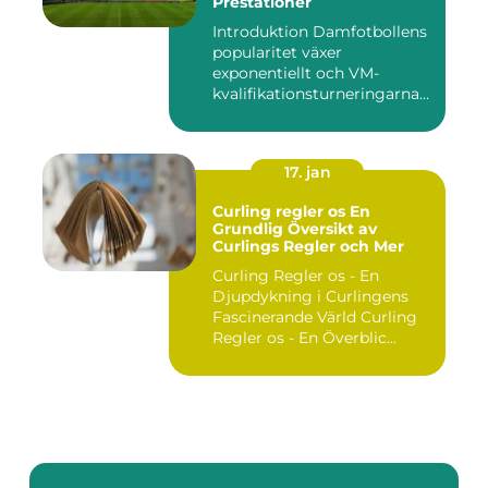
Prestationer
Introduktion Damfotbollens
popularitet växer
exponentiellt och VM-
kvalifikationsturneringarna
utgör ...
17. jan
Curling regler os En
Grundlig Översikt av
Curlings Regler och Mer
Curling Regler os - En
Djupdykning i Curlingens
Fascinerande Värld Curling
Regler os - En Överblic...