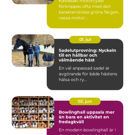
Kawasaki motorcykel
förknippas ofta med den
karakteristiska gröna färgen,
vassa motor...
01. jul
Sadelutprovning: Nyckeln
till en hållbar och
välmående häst
En väl anpassad sadel är
avgörande för både hästens
hälsa och ry...
02. jun
Bowlinghall uppsala mer
än bara en aktivitet en
fredagkväll
En modern bowlinghall är i