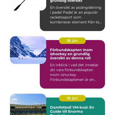
grundlig översikt
En översikt av poängräkning
i padel Padel är en populär
racketssport som
kombinerar element från te...
18. jan
Förbundskapten inom
ishockey en grundlig
översikt av denna roll
En inblick i vad det innebär
att vara förbundskapten
inom ishockey
Förbundskaptenen är en
central f...
18. jan
Damfotboll VM-kval: En
Guide till Enorma