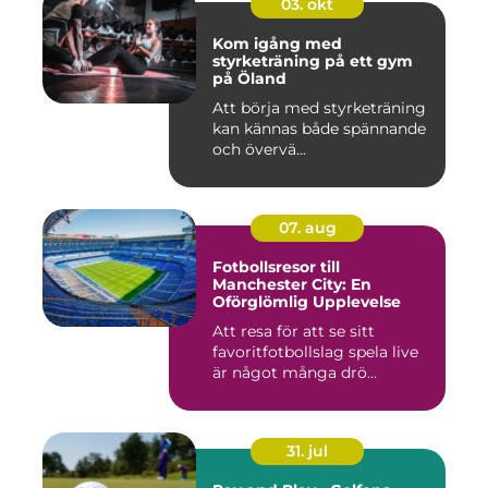
03. okt
Kom igång med
styrketräning på ett gym
på Öland
Att börja med styrketräning
kan kännas både spännande
och övervä...
07. aug
Fotbollsresor till
Manchester City: En
Oförglömlig Upplevelse
Att resa för att se sitt
favoritfotbollslag spela live
är något många drö...
31. jul