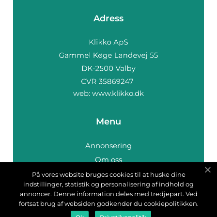
Adress
web:
www.klikko.dk
Menu
Annonsering
Om oss
Cookies
På vores website bruges cookies til at huske dine
indstillinger, statistik og personalisering af indhold og
Kontakta oss
annoncer. Denne information deles med tredjepart. Ved
Sitemap
fortsat brug af websiden godkender du cookiepolitikken.