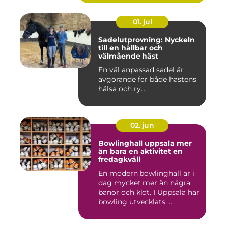
01. jul
Sadelutprovning: Nyckeln
till en hållbar och
välmående häst
En väl anpassad sadel är
avgörande för både hästens
hälsa och ry...
02. jun
Bowlinghall uppsala mer
än bara en aktivitet en
fredagkväll
En modern bowlinghall är i
dag mycket mer än några
banor och klot. I Uppsala har
bowling utvecklats ...