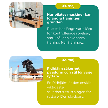
09. maj
Hur pilates maskiner kan
förändra träningen i
grunden
Pilates har länge varit känt
för kontrollerade rörelser,
stark bål och skonsam
träning. När träninge...
02. maj
Ridhjälm säkerhet,
passform och stil för varje
ryttare
En Ridhjälm är den enskilt
viktigaste
säkerhetsutrustningen för
ryttare. Den skyddar
huvudet vid fal...