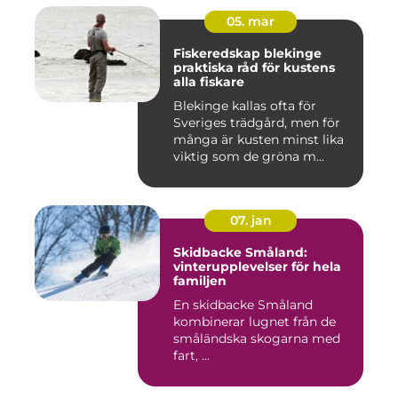
05. mar
Fiskeredskap blekinge
praktiska råd för kustens
alla fiskare
Blekinge kallas ofta för
Sveriges trädgård, men för
många är kusten minst lika
viktig som de gröna m...
07. jan
Skidbacke Småland:
vinterupplevelser för hela
familjen
En skidbacke Småland
kombinerar lugnet från de
småländska skogarna med
fart, ...