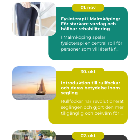
01. nov
Fysioterapi i Malmköping:
För starkare vardag och
hållbar rehabilitering
I Malmköping spelar
fysioterapi en central roll för
personer som vill återfå f...
30. okt
Introduktion till rullfockar
och deras betydelse inom
segling
Rullfockar har revolutionerat
seglingen och gjort den mer
tillgänglig och bekväm för ...
02. okt