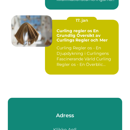
utgör ...
17. jan
Curling regler os En
Grundlig Översikt av
Curlings Regler och Mer
Curling Regler os - En
Djupdykning i Curlingens
Fascinerande Värld Curling
Regler os - En Överblic...
Adress