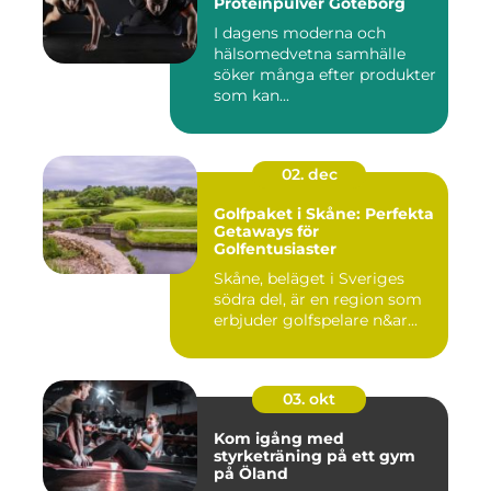
Proteinpulver Göteborg
I dagens moderna och
hälsomedvetna samhälle
söker många efter produkter
som kan...
02. dec
Golfpaket i Skåne: Perfekta
Getaways för
Golfentusiaster
Skåne, beläget i Sveriges
södra del, är en region som
erbjuder golfspelare n&ar...
03. okt
Kom igång med
styrketräning på ett gym
på Öland