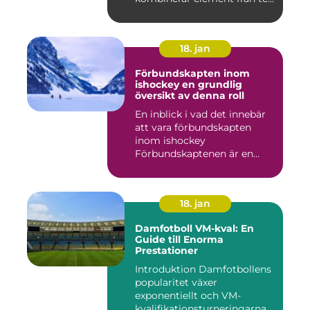
18. jan
Förbundskapten inom
ishockey en grundlig
översikt av denna roll
En inblick i vad det innebär
att vara förbundskapten
inom ishockey
Förbundskaptenen är en
central f...
18. jan
Damfotboll VM-kval: En
Guide till Enorma
Prestationer
Introduktion Damfotbollens
popularitet växer
exponentiellt och VM-
kvalifikationsturneringarna