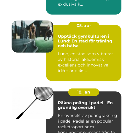
exklusiva k...
05. apr
Upptäck gymkulturen i
Lund: En stad för träning
och hälsa
Lund, en stad som vibrerar
av historia, akademisk
excellens och innovativa
idéer är ocks...
18. jan
Räkna poäng i padel - En
grundlig översikt
En översikt av poängräkning
i padel Padel är en populär
racketssport som
kombinerar element från te...