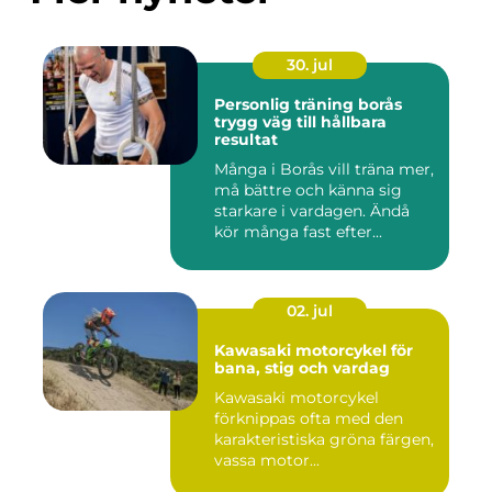
30. jul
Personlig träning borås
trygg väg till hållbara
resultat
Många i Borås vill träna mer,
må bättre och känna sig
starkare i vardagen. Ändå
kör många fast efter...
02. jul
Kawasaki motorcykel för
bana, stig och vardag
Kawasaki motorcykel
förknippas ofta med den
karakteristiska gröna färgen,
vassa motor...