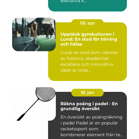
exklusiva k...
05. apr
Upptäck gymkulturen i
Lund: En stad för träning
och hälsa
Lund, en stad som vibrerar
av historia, akademisk
excellens och innovativa
idéer är ocks...
18. jan
Räkna poäng i padel - En
grundlig översikt
En översikt av poängräkning
i padel Padel är en populär
racketssport som
kombinerar element från te...