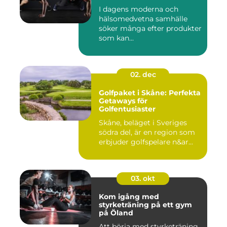
I dagens moderna och
hälsomedvetna samhälle
söker många efter produkter
som kan...
02. dec
Golfpaket i Skåne: Perfekta
Getaways för
Golfentusiaster
Skåne, beläget i Sveriges
södra del, är en region som
erbjuder golfspelare n&ar...
03. okt
Kom igång med
styrketräning på ett gym
på Öland
Att börja med styrketräning