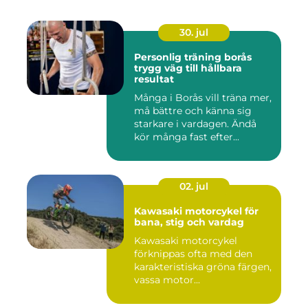
30. jul
Personlig träning borås
trygg väg till hållbara
resultat
Många i Borås vill träna mer,
må bättre och känna sig
starkare i vardagen. Ändå
kör många fast efter...
02. jul
Kawasaki motorcykel för
bana, stig och vardag
Kawasaki motorcykel
förknippas ofta med den
karakteristiska gröna färgen,
vassa motor...