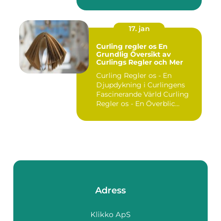
utgör ...
17. jan
Curling regler os En
Grundlig Översikt av
Curlings Regler och Mer
Curling Regler os - En
Djupdykning i Curlingens
Fascinerande Värld Curling
Regler os - En Överblic...
Adress