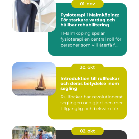
01. nov
Fysioterapi i Malmköping:
För starkare vardag och
hållbar rehabilitering
I Malmköping spelar
fysioterapi en central roll för
personer som vill återfå f...
30. okt
Introduktion till rullfockar
och deras betydelse inom
segling
Rullfockar har revolutionerat
seglingen och gjort den mer
tillgänglig och bekväm för ...
02. okt