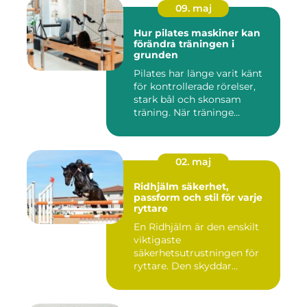
09. maj
Hur pilates maskiner kan
förändra träningen i
grunden
Pilates har länge varit känt
för kontrollerade rörelser,
stark bål och skonsam
träning. När träninge...
02. maj
Ridhjälm säkerhet,
passform och stil för varje
ryttare
En Ridhjälm är den enskilt
viktigaste
säkerhetsutrustningen för
ryttare. Den skyddar
huvudet vid fal...