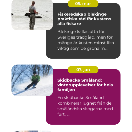
05. mar
Fiskeredskap blekinge
praktiska råd för kustens
alla fiskare
Blekinge kallas ofta för
Sveriges trädgård, men för
många är kusten minst lika
viktig som de gröna m...
07. jan
Skidbacke Småland:
vinterupplevelser för hela
familjen
En skidbacke Småland
kombinerar lugnet från de
småländska skogarna med
fart, ...