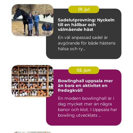
01. jul
Sadelutprovning: Nyckeln
till en hållbar och
välmående häst
En väl anpassad sadel är
avgörande för både hästens
hälsa och ry...
02. jun
Bowlinghall uppsala mer
än bara en aktivitet en
fredagkväll
En modern bowlinghall är i
dag mycket mer än några
banor och klot. I Uppsala har
bowling utvecklats ...