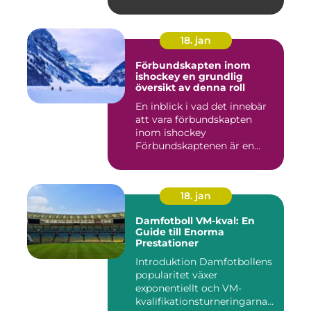
18. jan
Förbundskapten inom
ishockey en grundlig
översikt av denna roll
En inblick i vad det innebär
att vara förbundskapten
inom ishockey
Förbundskaptenen är en
central f...
18. jan
Damfotboll VM-kval: En
Guide till Enorma
Prestationer
Introduktion Damfotbollens
popularitet växer
exponentiellt och VM-
kvalifikationsturneringarna