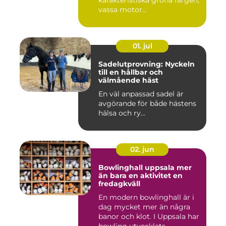
karakteristiska gröna färgen,
vassa motor...
01. jul
Sadelutprovning: Nyckeln
till en hållbar och
välmående häst
En väl anpassad sadel är
avgörande för både hästens
hälsa och ry...
02. jun
Bowlinghall uppsala mer
än bara en aktivitet en
fredagkväll
En modern bowlinghall är i
dag mycket mer än några
banor och klot. I Uppsala har