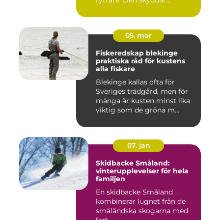
ryttare. Den skyddar
huvudet vid fal...
05. mar
Fiskeredskap blekinge
praktiska råd för kustens
alla fiskare
Blekinge kallas ofta för
Sveriges trädgård, men för
många är kusten minst lika
viktig som de gröna m...
07. jan
Skidbacke Småland:
vinterupplevelser för hela
familjen
En skidbacke Småland
kombinerar lugnet från de
småländska skogarna med