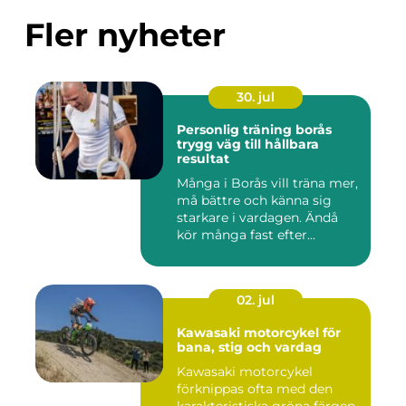
Fler nyheter
30. jul
Personlig träning borås
trygg väg till hållbara
resultat
Många i Borås vill träna mer,
må bättre och känna sig
starkare i vardagen. Ändå
kör många fast efter...
02. jul
Kawasaki motorcykel för
bana, stig och vardag
Kawasaki motorcykel
förknippas ofta med den