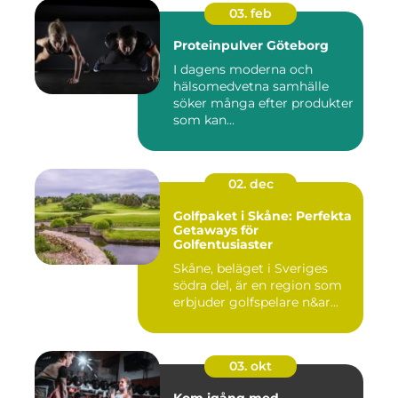
03. feb
Proteinpulver Göteborg
I dagens moderna och
hälsomedvetna samhälle
söker många efter produkter
som kan...
02. dec
Golfpaket i Skåne: Perfekta
Getaways för
Golfentusiaster
Skåne, beläget i Sveriges
södra del, är en region som
erbjuder golfspelare n&ar...
03. okt