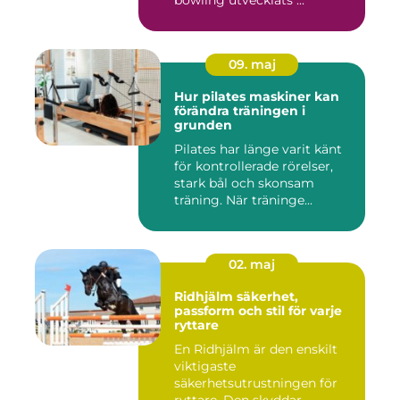
bowling utvecklats ...
09. maj
Hur pilates maskiner kan
förändra träningen i
grunden
Pilates har länge varit känt
för kontrollerade rörelser,
stark bål och skonsam
träning. När träninge...
02. maj
Ridhjälm säkerhet,
passform och stil för varje
ryttare
En Ridhjälm är den enskilt
viktigaste
säkerhetsutrustningen för