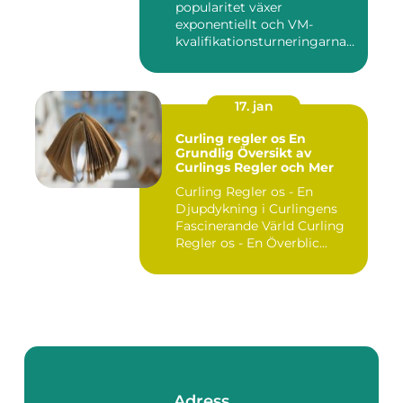
popularitet växer
exponentiellt och VM-
kvalifikationsturneringarna
utgör ...
17. jan
Curling regler os En
Grundlig Översikt av
Curlings Regler och Mer
Curling Regler os - En
Djupdykning i Curlingens
Fascinerande Värld Curling
Regler os - En Överblic...
Adress