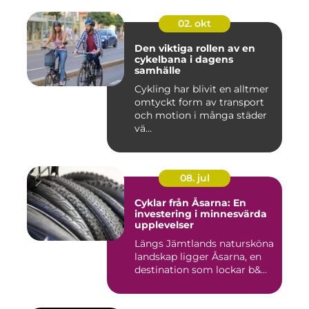
02. okt
Den viktiga rollen av en
cykelbana i dagens
samhälle
Cykling har blivit en alltmer
omtyckt form av transport
och motion i många städer
vä...
08. jul
Cyklar från Åsarna: En
investering i minnesvärda
upplevelser
Längs Jämtlands natursköna
landskap ligger Åsarna, en
destination som lockar b&...