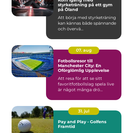
Kom igång med
styrketräning på ett gym
på Öland
Att börja med styrketräning
kan kännas både spännande
och övervä...
07. aug
Fotbollsresor till
Manchester City: En
Oförglömlig Upplevelse
Att resa för att se sitt
favoritfotbollslag spela live
är något många drö...
31. jul
Pay and Play - Golfens
Framtid