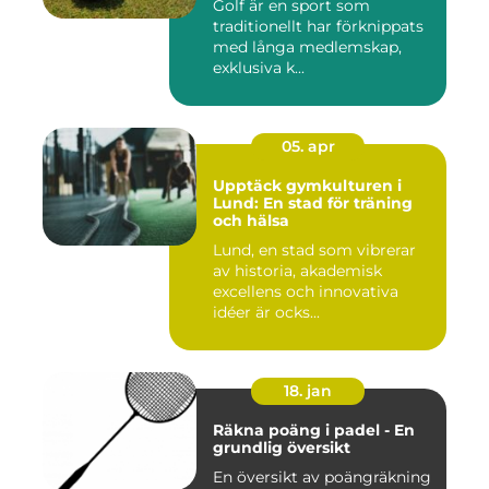
Golf är en sport som
traditionellt har förknippats
med långa medlemskap,
exklusiva k...
05. apr
Upptäck gymkulturen i
Lund: En stad för träning
och hälsa
Lund, en stad som vibrerar
av historia, akademisk
excellens och innovativa
idéer är ocks...
18. jan
Räkna poäng i padel - En
grundlig översikt
En översikt av poängräkning