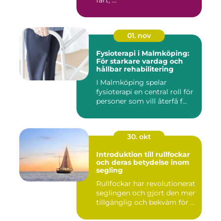
fart, ...
01. nov
Fysioterapi i Malmköping:
För starkare vardag och
hållbar rehabilitering
I Malmköping spelar
fysioterapi en central roll för
personer som vill återfå f...
30. okt
Introduktion till rullfockar
och deras betydelse inom
segling
Rullfockar har revolutionerat
seglingen och gjort den mer
tillgänglig och bekväm för ...