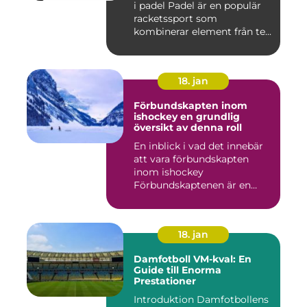
i padel Padel är en populär
racketssport som
kombinerar element från te...
18. jan
Förbundskapten inom
ishockey en grundlig
översikt av denna roll
En inblick i vad det innebär
att vara förbundskapten
inom ishockey
Förbundskaptenen är en
central f...
18. jan
Damfotboll VM-kval: En
Guide till Enorma
Prestationer
Introduktion Damfotbollens