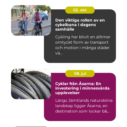
02. okt
Den viktiga rollen av en
cykelbana i dagens
samhälle
Cykling har blivit en alltmer
omtyckt form av transport
och motion i många städer
vä...
08. jul
Cyklar från Åsarna: En
investering i minnesvärda
upplevelser
Längs Jämtlands natursköna
landskap ligger Åsarna, en
destination som lockar b&...