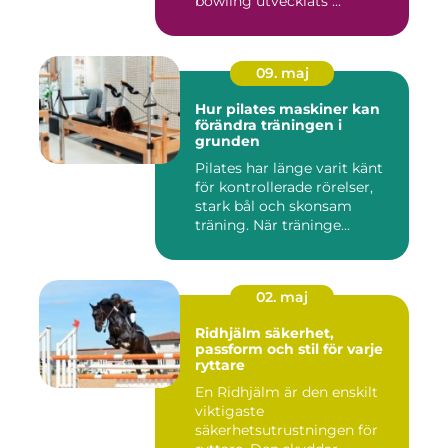
bowling utvecklats ...
09. maj
Hur pilates maskiner kan
förändra träningen i
grunden
Pilates har länge varit känt
för kontrollerade rörelser,
stark bål och skonsam
träning. När träninge...
02. maj
Ridhjälm säkerhet,
passform och stil för varje
ryttare
En Ridhjälm är den enskilt
viktigaste
säkerhetsutrustningen för