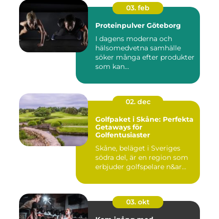
03. feb
Proteinpulver Göteborg
I dagens moderna och
hälsomedvetna samhälle
söker många efter produkter
som kan...
02. dec
Golfpaket i Skåne: Perfekta
Getaways för
Golfentusiaster
Skåne, beläget i Sveriges
södra del, är en region som
erbjuder golfspelare n&ar...
03. okt