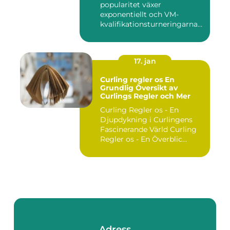
popularitet växer
exponentiellt och VM-
kvalifikationsturneringarna
utgör ...
17. jan
Curling regler os En
Grundlig Översikt av
Curlings Regler och Mer
Curling Regler os - En
Djupdykning i Curlingens
Fascinerande Värld Curling
Regler os - En Överblic...
Adress