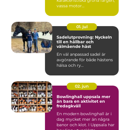
karakteristiska gröna färgen,
vassa motor...
01. jul
Sadelutprovning: Nyckeln
till en hållbar och
välmående häst
En väl anpassad sadel är
avgörande för både hästens
hälsa och ry...
02. jun
Bowlinghall uppsala mer
än bara en aktivitet en
fredagkväll
En modern bowlinghall är i
dag mycket mer än några
banor och klot. I Uppsala har