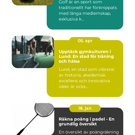
Golf är en sport som
traditionellt har förknippats
med långa medlemskap,
exklusiva k...
05. apr
Upptäck gymkulturen i
Lund: En stad för träning
och hälsa
Lund, en stad som vibrerar
av historia, akademisk
excellens och innovativa
idéer är ocks...
18. jan
Räkna poäng i padel - En
grundlig översikt
En översikt av poängräkning