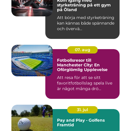
Kom igång med
styrketräning på ett gym
på Öland
Att börja med styrketräning
kan kännas både spännande
och övervä...
07. aug
Fotbollsresor till
Manchester City: En
Oförglömlig Upplevelse
Att resa för att se sitt
favoritfotbollslag spela live
är något många drö...
31. jul
Pay and Play - Golfens
Framtid