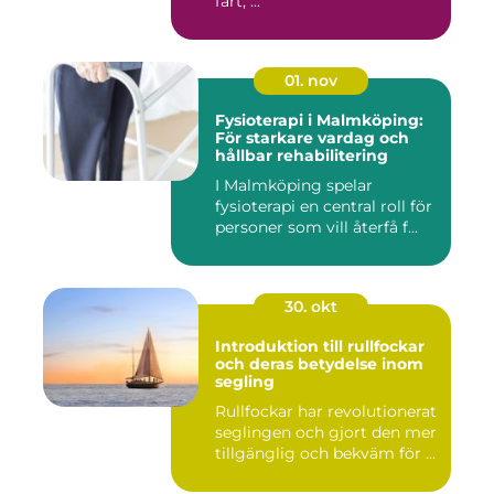
fart, ...
01. nov
Fysioterapi i Malmköping:
För starkare vardag och
hållbar rehabilitering
I Malmköping spelar
fysioterapi en central roll för
personer som vill återfå f...
30. okt
Introduktion till rullfockar
och deras betydelse inom
segling
Rullfockar har revolutionerat
seglingen och gjort den mer
tillgänglig och bekväm för ...