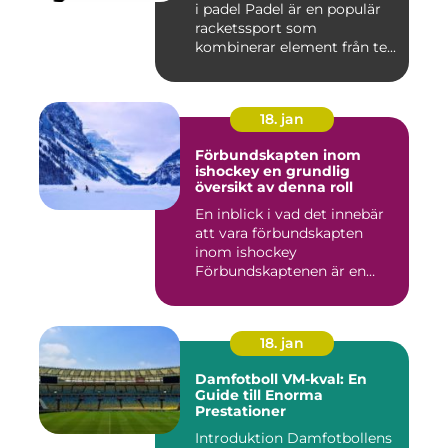
i padel Padel är en populär
racketssport som
kombinerar element från te...
18. jan
Förbundskapten inom
ishockey en grundlig
översikt av denna roll
En inblick i vad det innebär
att vara förbundskapten
inom ishockey
Förbundskaptenen är en
central f...
18. jan
Damfotboll VM-kval: En
Guide till Enorma
Prestationer
Introduktion Damfotbollens