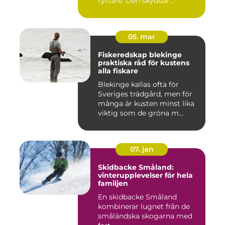
ryttare. Den skyddar
huvudet vid fal...
05. mar
Fiskeredskap blekinge
praktiska råd för kustens
alla fiskare
Blekinge kallas ofta för
Sveriges trädgård, men för
många är kusten minst lika
viktig som de gröna m...
07. jan
Skidbacke Småland:
vinterupplevelser för hela
familjen
En skidbacke Småland
kombinerar lugnet från de
småländska skogarna med