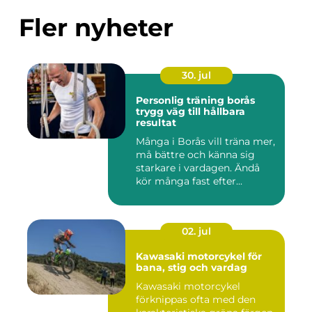
Fler nyheter
30. jul
Personlig träning borås
trygg väg till hållbara
resultat
Många i Borås vill träna mer,
må bättre och känna sig
starkare i vardagen. Ändå
kör många fast efter...
02. jul
Kawasaki motorcykel för
bana, stig och vardag
Kawasaki motorcykel
förknippas ofta med den