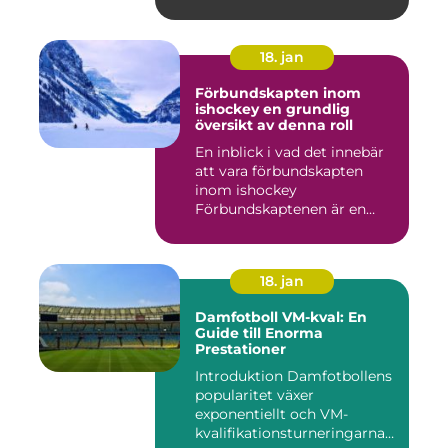
18. jan
Förbundskapten inom
ishockey en grundlig
översikt av denna roll
En inblick i vad det innebär
att vara förbundskapten
inom ishockey
Förbundskaptenen är en
central f...
18. jan
Damfotboll VM-kval: En
Guide till Enorma
Prestationer
Introduktion Damfotbollens
popularitet växer
exponentiellt och VM-
kvalifikationsturneringarna