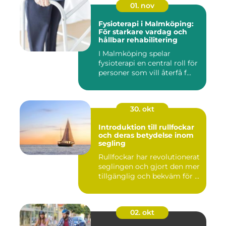
01. nov
Fysioterapi i Malmköping:
För starkare vardag och
hållbar rehabilitering
I Malmköping spelar
fysioterapi en central roll för
personer som vill återfå f...
30. okt
Introduktion till rullfockar
och deras betydelse inom
segling
Rullfockar har revolutionerat
seglingen och gjort den mer
tillgänglig och bekväm för ...
02. okt