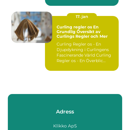
utgör ...
17. jan
Curling regler os En
Grundlig Översikt av
Curlings Regler och Mer
Curling Regler os - En
Djupdykning i Curlingens
Fascinerande Värld Curling
Regler os - En Överblic...
Adress