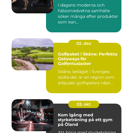
I dagens moderna och
hälsomedvetna samhälle
söker många efter produkter
som kan...
02. dec
Golfpaket i Skåne: Perfekta
Getaways för
Golfentusiaster
Skåne, beläget i Sveriges
södra del, är en region som
erbjuder golfspelare n&ar...
03. okt
Kom igång med
styrketräning på ett gym
på Öland
Att börja med styrketräning