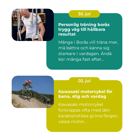
30. jul
Personlig träning borås
trygg väg till hållbara
resultat
Många i Borås vill träna mer,
må bättre och känna sig
starkare i vardagen. Ändå
kör många fast efter...
02. jul
Kawasaki motorcykel för
bana, stig och vardag
Kawasaki motorcykel
förknippas ofta med den
karakteristiska gröna färgen,
vassa motor...