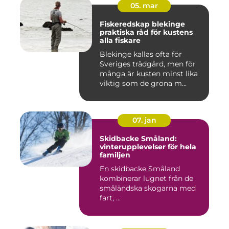
05. mar
Fiskeredskap blekinge
praktiska råd för kustens
alla fiskare
Blekinge kallas ofta för
Sveriges trädgård, men för
många är kusten minst lika
viktig som de gröna m...
07. jan
Skidbacke Småland:
vinterupplevelser för hela
familjen
En skidbacke Småland
kombinerar lugnet från de
småländska skogarna med
fart, ...