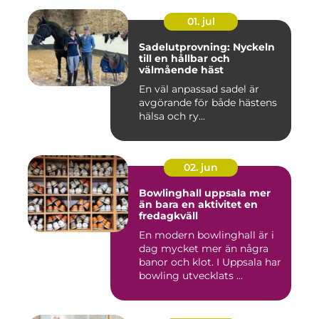
01. jul
Sadelutprovning: Nyckeln
till en hållbar och
välmående häst
En väl anpassad sadel är
avgörande för både hästens
hälsa och ry...
02. jun
Bowlinghall uppsala mer
än bara en aktivitet en
fredagkväll
En modern bowlinghall är i
dag mycket mer än några
banor och klot. I Uppsala har
bowling utvecklats ...