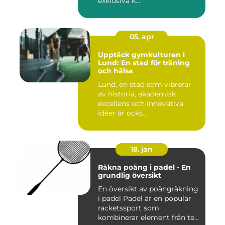
exklusiva k...
05. apr
Upptäck gymkulturen i
Lund: En stad för träning
och hälsa
Lund, en stad som vibrerar
av historia, akademisk
excellens och innovativa
idéer är ocks...
18. jan
Räkna poäng i padel - En
grundlig översikt
En översikt av poängräkning
i padel Padel är en populär
racketssport som
kombinerar element från te...