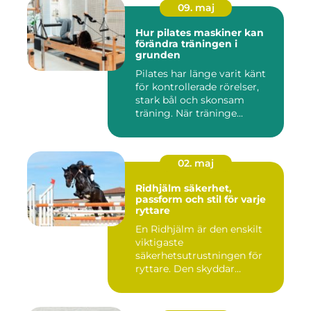
09. maj
Hur pilates maskiner kan
förändra träningen i
grunden
Pilates har länge varit känt
för kontrollerade rörelser,
stark bål och skonsam
träning. När träninge...
02. maj
Ridhjälm säkerhet,
passform och stil för varje
ryttare
En Ridhjälm är den enskilt
viktigaste
säkerhetsutrustningen för
ryttare. Den skyddar
huvudet vid fal...