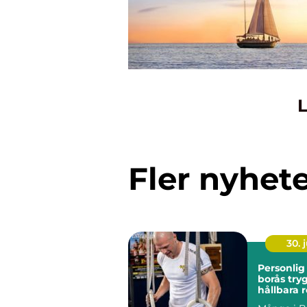
L
Fler nyhet
30. j
Personlig
borås trygg väg till
hållbara r