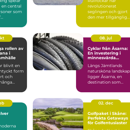
ing spelar
Rullfockar har
ering
i en central
revolutionerat
ersoner som
seglingen och gjort
...
den mer tillgänglig
och bekväm för ...
okt
08. jul
ga rollen av
Cyklar från Åsarna:
ana i
En investering i
amhälle
minnesvärda
upplevelser
r blivit en
Längs Jämtlands
mtyckt form
natursköna landskap
rt och
ligger Åsarna, en
 många
destination som
.
lockar b&...
feb
02. dec
lver
Golfpaket i Skåne:
Perfekta Getaways
för Golfentusiaster
moderna