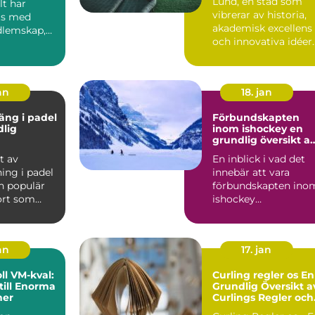
Lund, en stad som
lt har
vibrerar av historia,
ts med
akademisk excellens
dlemskap,
och innovativa idéer
..
är ocks...
an
18. jan
äng i padel
Förbundskapten
dlig
inom ishockey en
grundlig översikt a
denna roll
t av
En inblick i vad det
ing i padel
innebär att vara
n populär
förbundskapten ino
ort som
ishockey
r element
Förbundskaptenen ä
en central f...
an
17. jan
l VM-kval:
Curling regler os En
till Enorma
Grundlig Översikt a
ner
Curlings Regler och
Mer