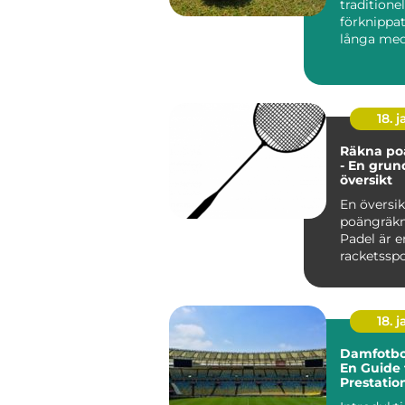
traditionel
förknippa
långa me
exklusiva k.
18. j
Räkna po
- En grun
översikt
En översik
poängräkn
Padel är e
racketssp
kombinera
från te...
18. j
Damfotbol
En Guide 
Prestatio