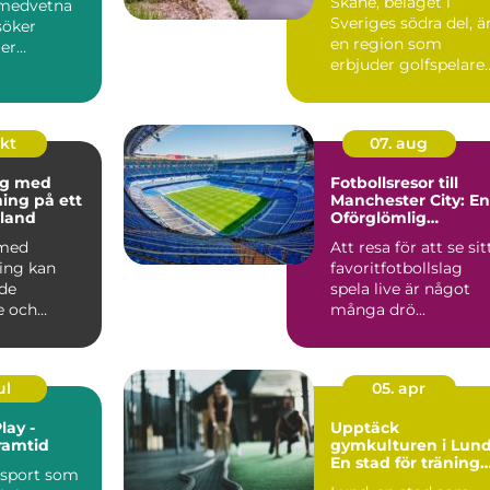
Skåne, beläget i
omedvetna
Sveriges södra del, ä
söker
en region som
er
erbjuder golfspelare
som kan...
n&ar...
okt
07. aug
ng med
Fotbollsresor till
ning på ett
Manchester City: En
land
Oförglömlig
Upplevelse
 med
Att resa för att se sit
ning kan
favoritfotbollslag
de
spela live är något
e och
många drö...
ul
05. apr
lay -
Upptäck
ramtid
gymkulturen i Lund
En stad för träning
 sport som
och hälsa