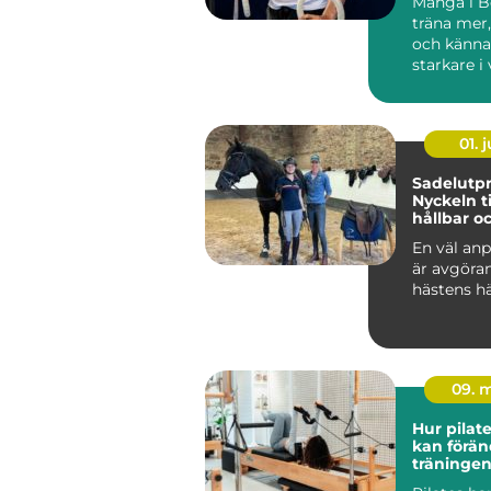
Många i Bo
träna mer
och känna
starkare i
Ändå kör 
efter...
01. j
Sadelutpr
Nyckeln ti
hållbar o
välmåend
En väl anp
är avgöra
hästens hä
09. 
Hur pilat
kan förän
träningen