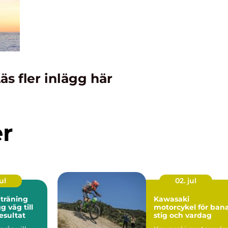
äs fler inlägg här
er
ul
02. jul
 träning
Kawasaki
motorcykel för bana
esultat
stig och vardag