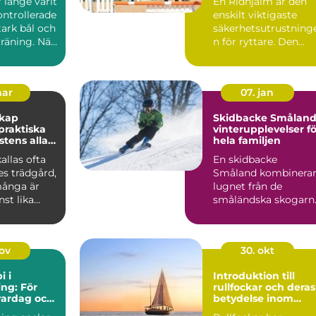
r länge varit
En Ridhjälm är den
ontrollerade
enskilt viktigaste
stark bål och
säkerhetsutrustning
räning. När
n för ryttare. Den
skyddar huvudet vid
fal...
mar
07. jan
skap
Skidbacke Småland
vinterupplevelser fö
stens alla
hela familjen
allas ofta
En skidbacke
es trädgård,
Småland kombinera
ånga är
lugnet från de
st lika
småländska skogarn
m de gröna
med fart, ...
nov
30. okt
i i
Introduktion till
ng: För
rullfockar och deras
vardag och
betydelse inom
segling