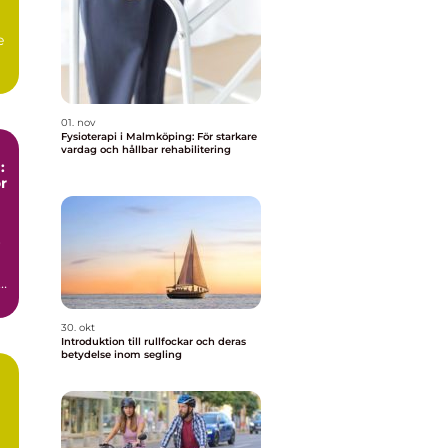
e
01. nov
Fysioterapi i Malmköping: För starkare
vardag och hållbar rehabilitering
:
r
r
a
30. okt
Introduktion till rullfockar och deras
betydelse inom segling