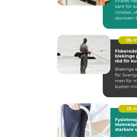
Pilates ha
känt för k
rörelser, 
skonsam t
träninge...
05. 
Fiskered
blekinge praktiska
råd för ku
fiskare
Blekinge k
för Sverig
men för m
kusten min
viktig so
m...
01. 
Fysioterap
Malmköpi
starkare 
hållbar