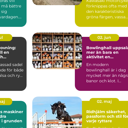
rås vill
Kawasaki motorcyke
, må bättre
förknippas ofta med
 sig
den karakteristiska
 vardagen.
gröna färgen, vassa
många fast
motor...
ul
02. jun
ovning:
Bowlinghall uppsal
ll en
mer än bara en
ch
aktivitet en
e häst
fredagkväll
assad sadel
En modern
nde för både
bowlinghall är i dag
lsa och ry...
mycket mer än någr
banor och klot. I
Uppsala har bowling
utvecklats ...
maj
02. maj
es maskiner
Ridhjälm säkerhet,
dra
passform och stil fö
 i grunden
varje ryttare