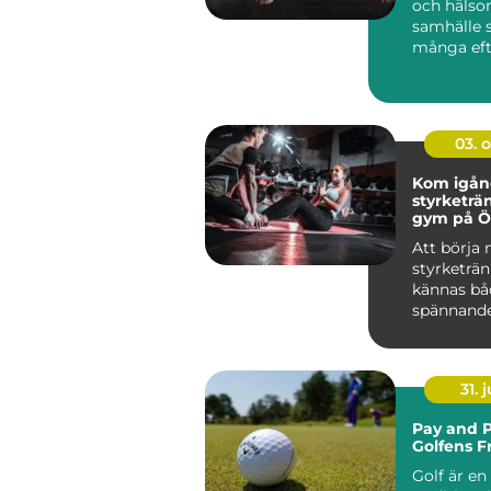
och häls
samhälle 
många eft
produkter 
03. 
Kom igå
styrketrä
gym på Ö
Att börja
styrketrä
kännas bå
spännand
övervä...
31. j
Pay and P
Golfens F
Golf är en