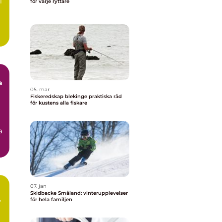
l
för varje ryttare
a
05. mar
Fiskeredskap blekinge praktiska råd
för kustens alla fiskare
a
07. jan
Skidbacke Småland: vinterupplevelser
för hela familjen
r