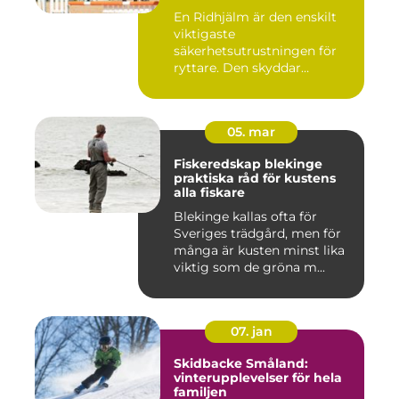
En Ridhjälm är den enskilt
viktigaste
säkerhetsutrustningen för
ryttare. Den skyddar
huvudet vid fal...
05. mar
Fiskeredskap blekinge
praktiska råd för kustens
alla fiskare
Blekinge kallas ofta för
Sveriges trädgård, men för
många är kusten minst lika
viktig som de gröna m...
07. jan
Skidbacke Småland:
vinterupplevelser för hela
familjen