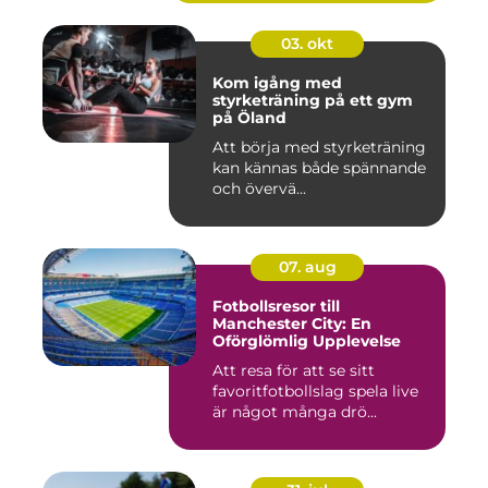
03. okt
Kom igång med
styrketräning på ett gym
på Öland
Att börja med styrketräning
kan kännas både spännande
och övervä...
07. aug
Fotbollsresor till
Manchester City: En
Oförglömlig Upplevelse
Att resa för att se sitt
favoritfotbollslag spela live
är något många drö...