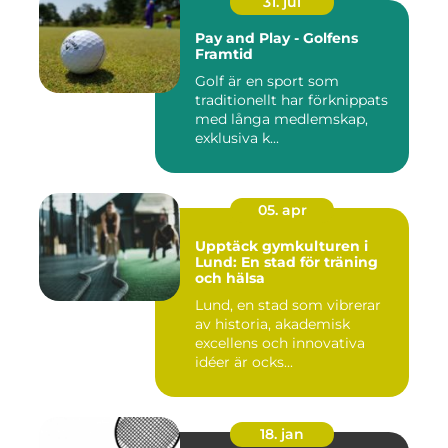
31. jul
Pay and Play - Golfens
Framtid
Golf är en sport som
traditionellt har förknippats
med långa medlemskap,
exklusiva k...
05. apr
Upptäck gymkulturen i
Lund: En stad för träning
och hälsa
Lund, en stad som vibrerar
av historia, akademisk
excellens och innovativa
idéer är ocks...
18. jan