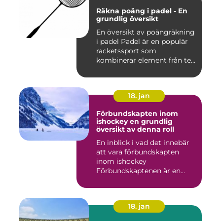
Räkna poäng i padel - En
grundlig översikt
En översikt av poängräkning
i padel Padel är en populär
racketssport som
kombinerar element från te...
18. jan
Förbundskapten inom
ishockey en grundlig
översikt av denna roll
En inblick i vad det innebär
att vara förbundskapten
inom ishockey
Förbundskaptenen är en
central f...
18. jan