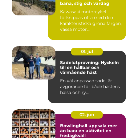
bana, stig och vardag
Kawasaki motorcykel
förknippas ofta med den
karakteristiska gröna färgen,
vassa motor...
01. jul
Sadelutprovning: Nyckeln
till en hållbar och
välmående häst
En väl anpassad sadel är
avgörande för både hästens
hälsa och ry...
02. jun
Bowlinghall uppsala mer
än bara en aktivitet en
fredagkväll