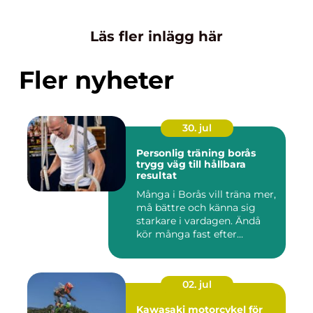
Läs fler inlägg här
Fler nyheter
30. jul
Personlig träning borås
trygg väg till hållbara
resultat
Många i Borås vill träna mer,
må bättre och känna sig
starkare i vardagen. Ändå
kör många fast efter...
02. jul
Kawasaki motorcykel för