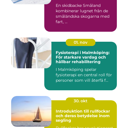
En skidbacke Småland
kombinerar lugnet från de
småländska skogarna med
fart, ...
01. nov
Fysioterapi i Malmköping:
För starkare vardag och
hållbar rehabilitering
I Malmköping spelar
fysioterapi en central roll för
personer som vill återfå f...
30. okt
Introduktion till rullfockar
och deras betydelse inom
segling