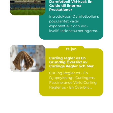
Damfotboll VM-kval: En
Guide till Enorma
Prestationer
Introduktion Damfotbollens
popularitet växer
exponentiellt och VM-
kvalifikationsturneringarna
utgör ...
17. jan
Curling regler os En
Grundlig Översikt av
Curlings Regler och Mer
Curling Regler os - En
Djupdykning i Curlingens
Fascinerande Värld Curling
Regler os - En Överblic...