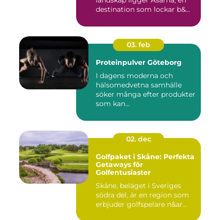
landskap ligger Åsarna, en
destination som lockar b&...
03. feb
Proteinpulver Göteborg
I dagens moderna och
hälsomedvetna samhälle
söker många efter produkter
som kan...
02. dec
Golfpaket i Skåne: Perfekta
Getaways för
Golfentusiaster
Skåne, beläget i Sveriges
södra del, är en region som
erbjuder golfspelare n&ar...