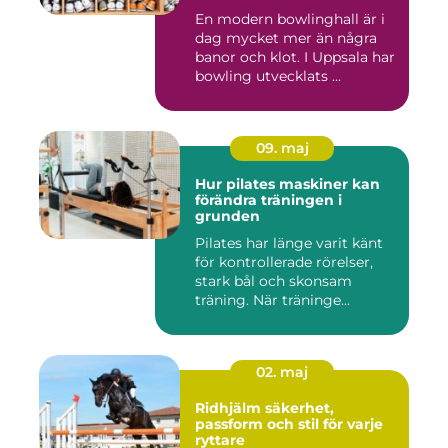
En modern bowlinghall är i
dag mycket mer än några
banor och klot. I Uppsala har
bowling utvecklats ...
09. maj
Hur pilates maskiner kan
förändra träningen i
grunden
Pilates har länge varit känt
för kontrollerade rörelser,
stark bål och skonsam
träning. När träninge...
02. maj
Ridhjälm säkerhet,
passform och stil för varje
ryttare