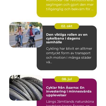
Rullfockar har revolutionerat
seglingen och gjort den mer
tillgänglig och bekväm för ...
02. okt
Den viktiga rollen av en
cykelbana i dagens
samhälle
Cykling har blivit en alltmer
omtyckt form av transport
och motion i många städer
vä...
08. jul
Cyklar från Åsarna: En
investering i minnesvärda
upplevelser
Längs Jämtlands natursköna