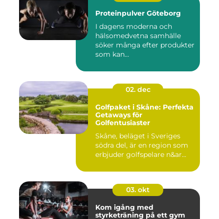
Proteinpulver Göteborg
I dagens moderna och
hälsomedvetna samhälle
söker många efter produkter
som kan...
02. dec
Golfpaket i Skåne: Perfekta
Getaways för
Golfentusiaster
Skåne, beläget i Sveriges
södra del, är en region som
erbjuder golfspelare n&ar...
03. okt
Kom igång med
styrketräning på ett gym