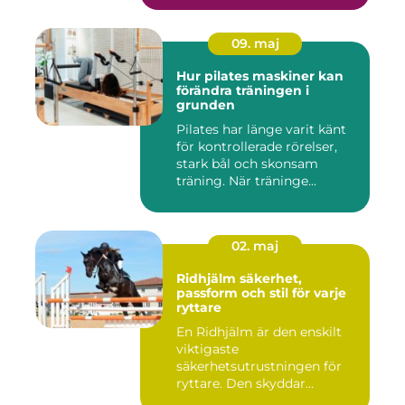
09. maj
Hur pilates maskiner kan
förändra träningen i
grunden
Pilates har länge varit känt
för kontrollerade rörelser,
stark bål och skonsam
träning. När träninge...
02. maj
Ridhjälm säkerhet,
passform och stil för varje
ryttare
En Ridhjälm är den enskilt
viktigaste
säkerhetsutrustningen för
ryttare. Den skyddar
huvudet vid fal...