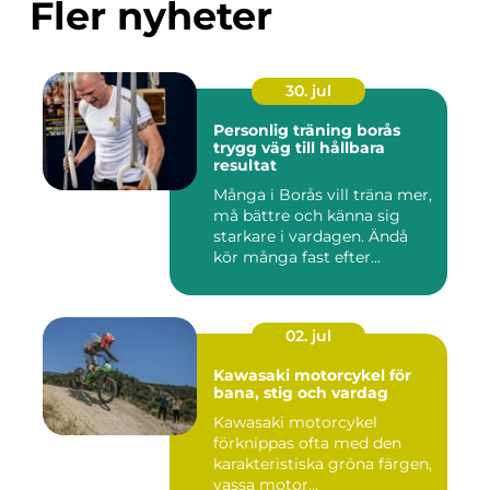
Fler nyheter
30. jul
Personlig träning borås
trygg väg till hållbara
resultat
Många i Borås vill träna mer,
må bättre och känna sig
starkare i vardagen. Ändå
kör många fast efter...
02. jul
Kawasaki motorcykel för
bana, stig och vardag
Kawasaki motorcykel
förknippas ofta med den
karakteristiska gröna färgen,
vassa motor...