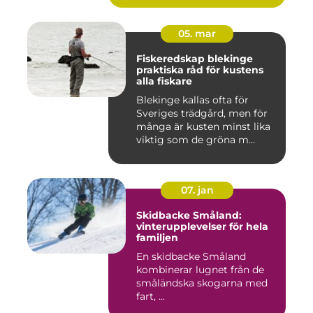
05. mar
Fiskeredskap blekinge
praktiska råd för kustens
alla fiskare
Blekinge kallas ofta för
Sveriges trädgård, men för
många är kusten minst lika
viktig som de gröna m...
07. jan
Skidbacke Småland:
vinterupplevelser för hela
familjen
En skidbacke Småland
kombinerar lugnet från de
småländska skogarna med
fart, ...