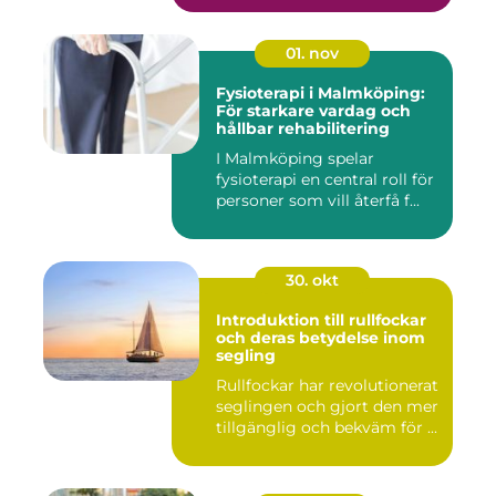
01. nov
Fysioterapi i Malmköping:
För starkare vardag och
hållbar rehabilitering
I Malmköping spelar
fysioterapi en central roll för
personer som vill återfå f...
30. okt
Introduktion till rullfockar
och deras betydelse inom
segling
Rullfockar har revolutionerat
seglingen och gjort den mer
tillgänglig och bekväm för ...