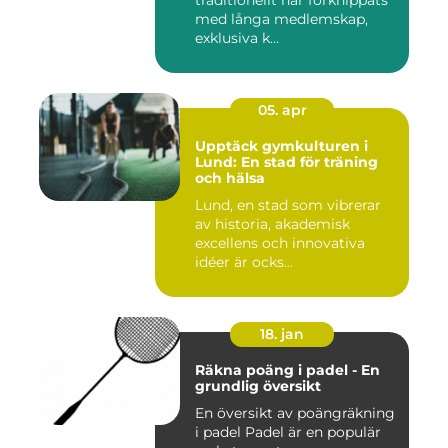
traditionellt har förknippats
med långa medlemskap,
exklusiva k...
05. apr
Upptäck gymkulturen i
Lund: En stad för träning
och hälsa
Lund, en stad som vibrerar
av historia, akademisk
excellens och innovativa
idéer är ocks...
18. jan
Räkna poäng i padel - En
grundlig översikt
En översikt av poängräkning
i padel Padel är en populär