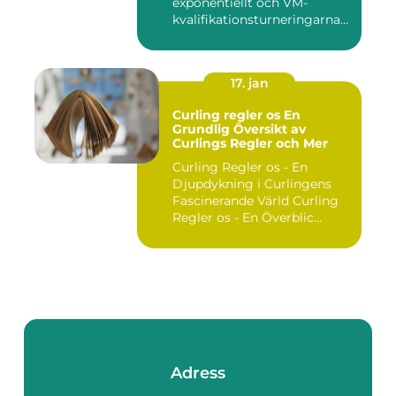
exponentiellt och VM-
kvalifikationsturneringarna
utgör ...
17. jan
Curling regler os En
Grundlig Översikt av
Curlings Regler och Mer
Curling Regler os - En
Djupdykning i Curlingens
Fascinerande Värld Curling
Regler os - En Överblic...
Adress