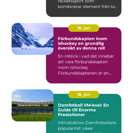
racketssport som
kombinerar element från te...
18. jan
Förbundskapten inom
ishockey en grundlig
översikt av denna roll
En inblick i vad det innebär
att vara förbundskapten
inom ishockey
Förbundskaptenen är en
central f...
18. jan
Damfotboll VM-kval: En
Guide till Enorma
Prestationer
Introduktion Damfotbollens
popularitet växer