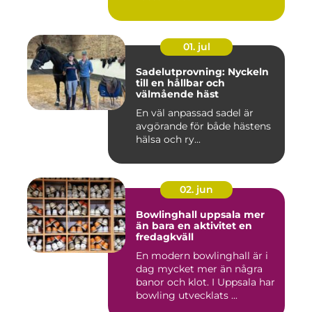
01. jul
Sadelutprovning: Nyckeln
till en hållbar och
välmående häst
En väl anpassad sadel är
avgörande för både hästens
hälsa och ry...
02. jun
Bowlinghall uppsala mer
än bara en aktivitet en
fredagkväll
En modern bowlinghall är i
dag mycket mer än några
banor och klot. I Uppsala har
bowling utvecklats ...