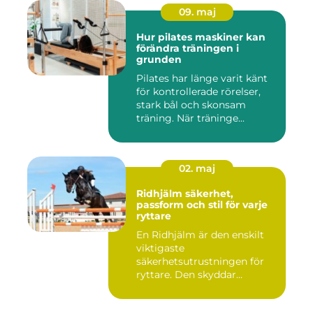
09. maj
Hur pilates maskiner kan
förändra träningen i
grunden
Pilates har länge varit känt
för kontrollerade rörelser,
stark bål och skonsam
träning. När träninge...
02. maj
Ridhjälm säkerhet,
passform och stil för varje
ryttare
En Ridhjälm är den enskilt
viktigaste
säkerhetsutrustningen för
ryttare. Den skyddar
huvudet vid fal...