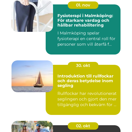
01. nov
Fysioterapi i Malmköping:
För starkare vardag och
hållbar rehabilitering
I Malmköping spelar
fysioterapi en central roll för
personer som vill återfå f...
30. okt
Introduktion till rullfockar
och deras betydelse inom
segling
Rullfockar har revolutionerat
seglingen och gjort den mer
tillgänglig och bekväm för ...
02. okt