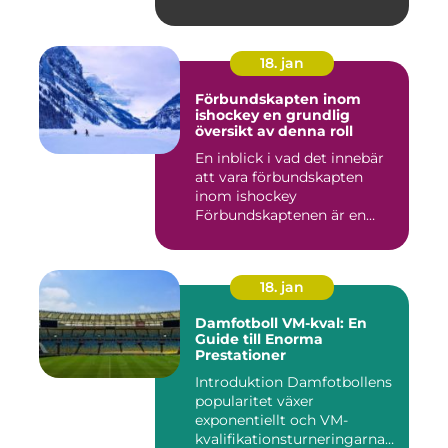
18. jan
Förbundskapten inom
ishockey en grundlig
översikt av denna roll
En inblick i vad det innebär
att vara förbundskapten
inom ishockey
Förbundskaptenen är en
central f...
18. jan
Damfotboll VM-kval: En
Guide till Enorma
Prestationer
Introduktion Damfotbollens
popularitet växer
exponentiellt och VM-
kvalifikationsturneringarna