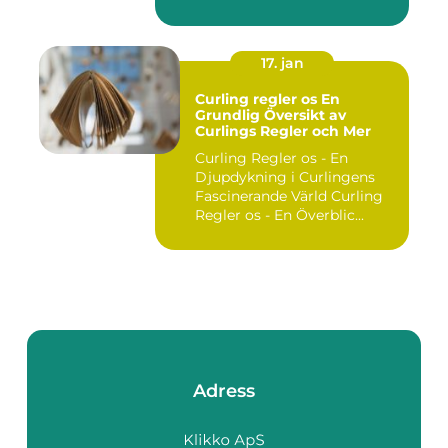
utgör ...
17. jan
Curling regler os En
Grundlig Översikt av
Curlings Regler och Mer
Curling Regler os - En
Djupdykning i Curlingens
Fascinerande Värld Curling
Regler os - En Överblic...
Adress