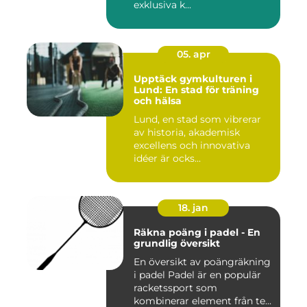
exklusiva k...
05. apr
Upptäck gymkulturen i
Lund: En stad för träning
och hälsa
Lund, en stad som vibrerar
av historia, akademisk
excellens och innovativa
idéer är ocks...
18. jan
Räkna poäng i padel - En
grundlig översikt
En översikt av poängräkning
i padel Padel är en populär
racketssport som
kombinerar element från te...