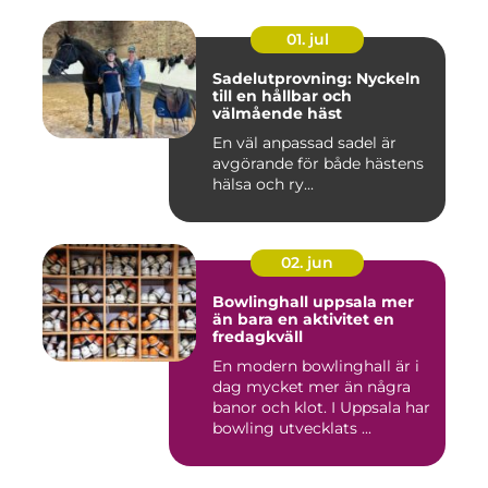
01. jul
Sadelutprovning: Nyckeln
till en hållbar och
välmående häst
En väl anpassad sadel är
avgörande för både hästens
hälsa och ry...
02. jun
Bowlinghall uppsala mer
än bara en aktivitet en
fredagkväll
En modern bowlinghall är i
dag mycket mer än några
banor och klot. I Uppsala har
bowling utvecklats ...