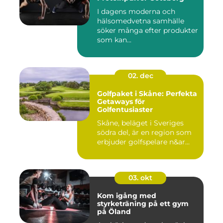
I dagens moderna och
hälsomedvetna samhälle
söker många efter produkter
som kan...
02. dec
Golfpaket i Skåne: Perfekta
Getaways för
Golfentusiaster
Skåne, beläget i Sveriges
södra del, är en region som
erbjuder golfspelare n&ar...
03. okt
Kom igång med
styrketräning på ett gym
på Öland