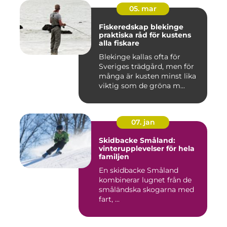
05. mar
Fiskeredskap blekinge
praktiska råd för kustens
alla fiskare
Blekinge kallas ofta för
Sveriges trädgård, men för
många är kusten minst lika
viktig som de gröna m...
07. jan
Skidbacke Småland:
vinterupplevelser för hela
familjen
En skidbacke Småland
kombinerar lugnet från de
småländska skogarna med
fart, ...