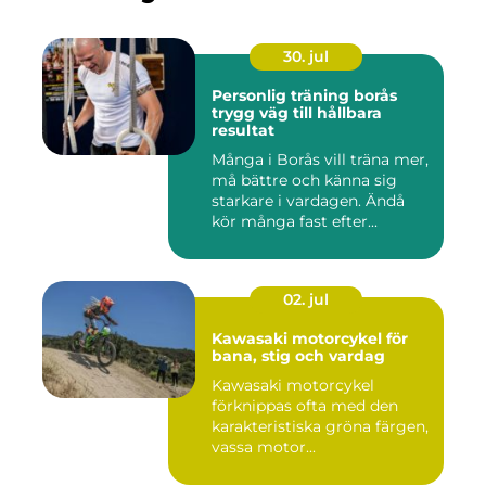
30. jul
Personlig träning borås
trygg väg till hållbara
resultat
Många i Borås vill träna mer,
må bättre och känna sig
starkare i vardagen. Ändå
kör många fast efter...
02. jul
Kawasaki motorcykel för
bana, stig och vardag
Kawasaki motorcykel
förknippas ofta med den
karakteristiska gröna färgen,
vassa motor...