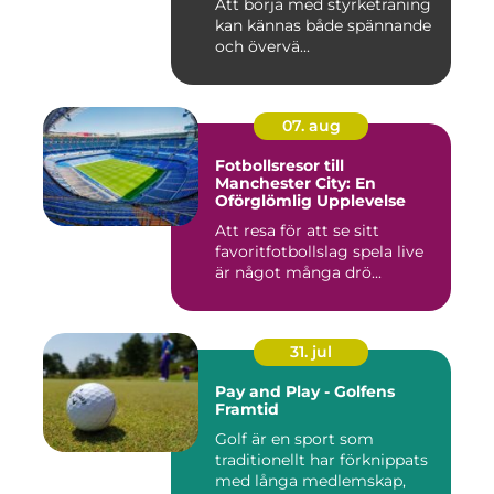
Att börja med styrketräning
kan kännas både spännande
och övervä...
07. aug
Fotbollsresor till
Manchester City: En
Oförglömlig Upplevelse
Att resa för att se sitt
favoritfotbollslag spela live
är något många drö...
31. jul
Pay and Play - Golfens
Framtid
Golf är en sport som
traditionellt har förknippats
med långa medlemskap,