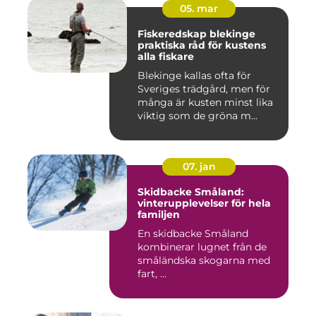
05. mar
Fiskeredskap blekinge
praktiska råd för kustens
alla fiskare
Blekinge kallas ofta för
Sveriges trädgård, men för
många är kusten minst lika
viktig som de gröna m...
07. jan
Skidbacke Småland:
vinterupplevelser för hela
familjen
En skidbacke Småland
kombinerar lugnet från de
småländska skogarna med
fart, ...