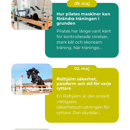
09. maj
Hur pilates maskiner kan
förändra träningen i
grunden
Pilates har länge varit känt
för kontrollerade rörelser,
stark bål och skonsam
träning. När träninge...
02. maj
Ridhjälm säkerhet,
passform och stil för varje
ryttare
En Ridhjälm är den enskilt
viktigaste
säkerhetsutrustningen för
ryttare. Den skyddar
huvudet vid fal...