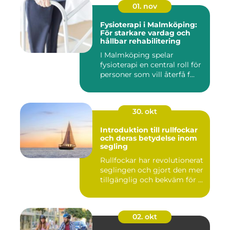
01. nov
Fysioterapi i Malmköping:
För starkare vardag och
hållbar rehabilitering
I Malmköping spelar
fysioterapi en central roll för
personer som vill återfå f...
30. okt
Introduktion till rullfockar
och deras betydelse inom
segling
Rullfockar har revolutionerat
seglingen och gjort den mer
tillgänglig och bekväm för ...
02. okt