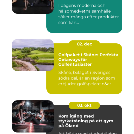
I dagens moderna och
hälsomedvetna samhälle
söker många efter produkter
som kan...
02. dec
Golfpaket i Skåne: Perfekta
Getaways för
Golfentusiaster
Skåne, beläget i Sveriges
södra del, är en region som
erbjuder golfspelare n&ar...
03. okt
Kom igång med
styrketräning på ett gym
på Öland
Att börja med styrketräning