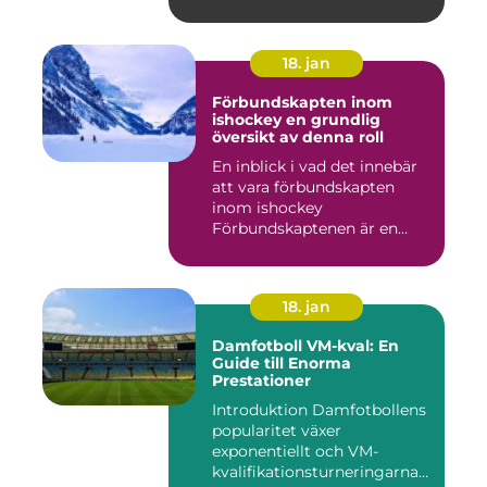
18. jan
Förbundskapten inom
ishockey en grundlig
översikt av denna roll
En inblick i vad det innebär
att vara förbundskapten
inom ishockey
Förbundskaptenen är en
central f...
18. jan
Damfotboll VM-kval: En
Guide till Enorma
Prestationer
Introduktion Damfotbollens
popularitet växer
exponentiellt och VM-
kvalifikationsturneringarna