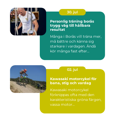
30. jul
Personlig träning borås
trygg väg till hållbara
resultat
Många i Borås vill träna mer,
må bättre och känna sig
starkare i vardagen. Ändå
kör många fast efter...
02. jul
Kawasaki motorcykel för
bana, stig och vardag
Kawasaki motorcykel
förknippas ofta med den
karakteristiska gröna färgen,
vassa motor...