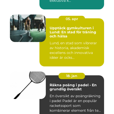
exklusiva k...
05. apr
Upptäck gymkulturen i
Lund: En stad för träning
och hälsa
Lund, en stad som vibrerar
av historia, akademisk
excellens och innovativa
idéer är ocks...
18. jan
Räkna poäng i padel - En
grundlig översikt
En översikt av poängräkning
i padel Padel är en populär
racketssport som
kombinerar element från te...