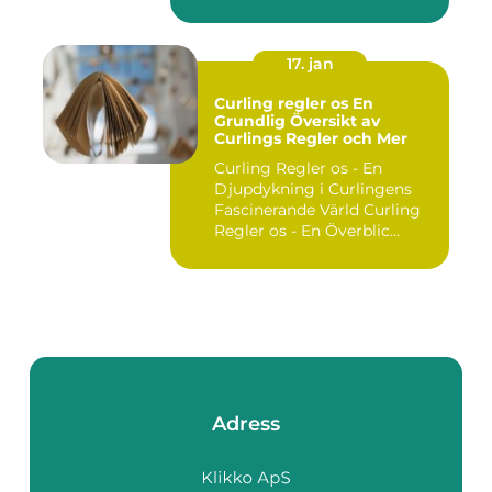
utgör ...
17. jan
Curling regler os En
Grundlig Översikt av
Curlings Regler och Mer
Curling Regler os - En
Djupdykning i Curlingens
Fascinerande Värld Curling
Regler os - En Överblic...
Adress