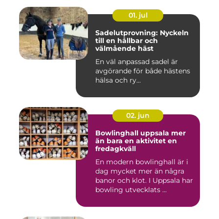
01. jul
Sadelutprovning: Nyckeln
till en hållbar och
välmående häst
En väl anpassad sadel är
avgörande för både hästens
hälsa och ry...
02. jun
Bowlinghall uppsala mer
än bara en aktivitet en
fredagkväll
En modern bowlinghall är i
dag mycket mer än några
banor och klot. I Uppsala har
bowling utvecklats ...