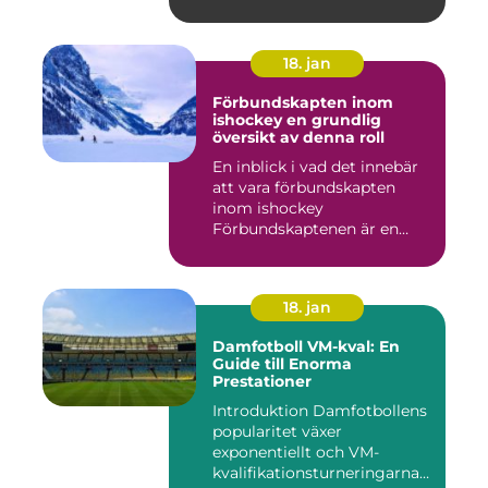
18. jan
Förbundskapten inom
ishockey en grundlig
översikt av denna roll
En inblick i vad det innebär
att vara förbundskapten
inom ishockey
Förbundskaptenen är en
central f...
18. jan
Damfotboll VM-kval: En
Guide till Enorma
Prestationer
Introduktion Damfotbollens
popularitet växer
exponentiellt och VM-
kvalifikationsturneringarna