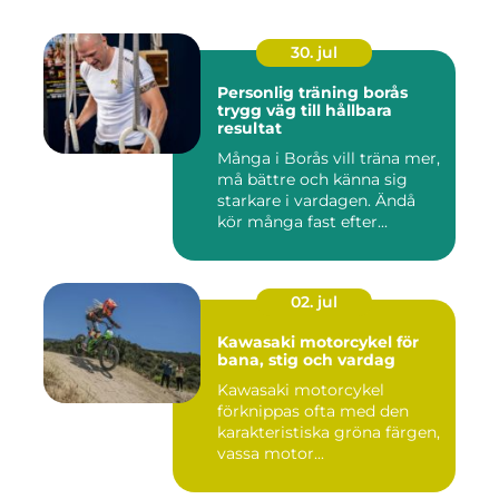
30. jul
Personlig träning borås
trygg väg till hållbara
resultat
Många i Borås vill träna mer,
må bättre och känna sig
starkare i vardagen. Ändå
kör många fast efter...
02. jul
Kawasaki motorcykel för
bana, stig och vardag
Kawasaki motorcykel
förknippas ofta med den
karakteristiska gröna färgen,
vassa motor...