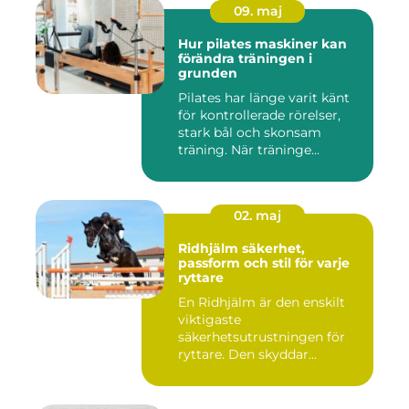
09. maj
Hur pilates maskiner kan
förändra träningen i
grunden
Pilates har länge varit känt
för kontrollerade rörelser,
stark bål och skonsam
träning. När träninge...
02. maj
Ridhjälm säkerhet,
passform och stil för varje
ryttare
En Ridhjälm är den enskilt
viktigaste
säkerhetsutrustningen för
ryttare. Den skyddar
huvudet vid fal...