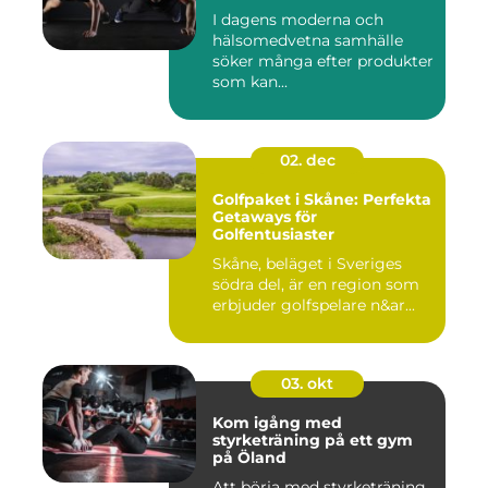
I dagens moderna och
hälsomedvetna samhälle
söker många efter produkter
som kan...
02. dec
Golfpaket i Skåne: Perfekta
Getaways för
Golfentusiaster
Skåne, beläget i Sveriges
södra del, är en region som
erbjuder golfspelare n&ar...
03. okt
Kom igång med
styrketräning på ett gym
på Öland
Att börja med styrketräning