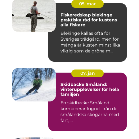
05. mar
Fiskeredskap blekinge
praktiska råd för kustens
alla fiskare
Blekinge kallas ofta för
Sveriges trädgård, men för
många är kusten minst lika
viktig som de gröna m...
07. jan
Skidbacke Småland:
vinterupplevelser för hela
familjen
En skidbacke Småland
kombinerar lugnet från de
småländska skogarna med
fart, ...