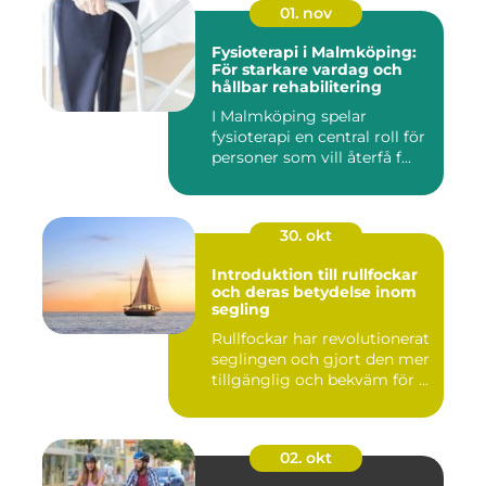
01. nov
Fysioterapi i Malmköping:
För starkare vardag och
hållbar rehabilitering
I Malmköping spelar
fysioterapi en central roll för
personer som vill återfå f...
30. okt
Introduktion till rullfockar
och deras betydelse inom
segling
Rullfockar har revolutionerat
seglingen och gjort den mer
tillgänglig och bekväm för ...
02. okt