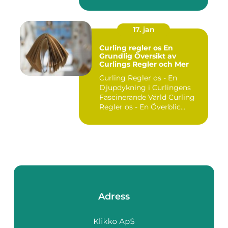
utgör ...
17. jan
Curling regler os En
Grundlig Översikt av
Curlings Regler och Mer
Curling Regler os - En
Djupdykning i Curlingens
Fascinerande Värld Curling
Regler os - En Överblic...
Adress