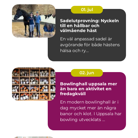
01. jul
Sadelutprovning: Nyckeln
till en hållbar och
välmående häst
En väl anpassad sadel är
avgörande för både hästens
hälsa och ry...
02. jun
Bowlinghall uppsala mer
än bara en aktivitet en
fredagkväll
En modern bowlinghall är i
dag mycket mer än några
banor och klot. I Uppsala har
bowling utvecklats ...