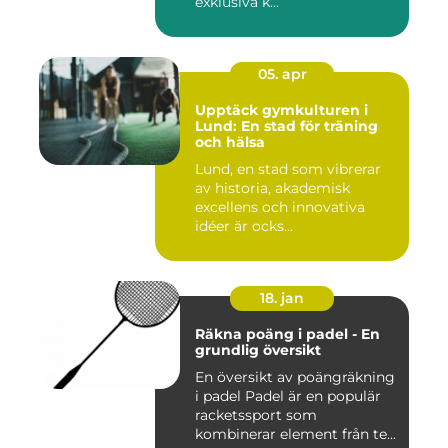
exklusiva k...
05. apr
Upptäck gymkulturen i
Lund: En stad för träning
och hälsa
Lund, en stad som vibrerar
av historia, akademisk
excellens och innovativa
idéer är ocks...
18. jan
Räkna poäng i padel - En
grundlig översikt
En översikt av poängräkning
i padel Padel är en populär
racketssport som
kombinerar element från te...