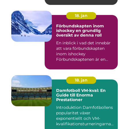
18. jan
Förbundskapten inom
ishockey en grundlig
översikt av denna roll
En inblick i vad det innebär
att vara förbundskapten
inom ishockey
Förbundskaptenen är en
central f...
18. jan
Damfotboll VM-kval: En
Guide till Enorma
Prestationer
Introduktion Damfotbollens
popularitet växer
exponentiellt och VM-
kvalifikationsturneringarna