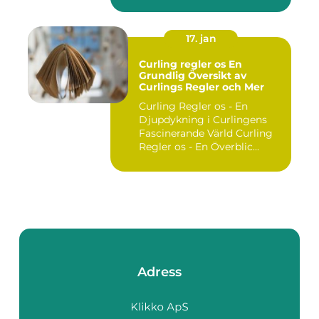
utgör ...
17. jan
Curling regler os En
Grundlig Översikt av
Curlings Regler och Mer
Curling Regler os - En
Djupdykning i Curlingens
Fascinerande Värld Curling
Regler os - En Överblic...
Adress