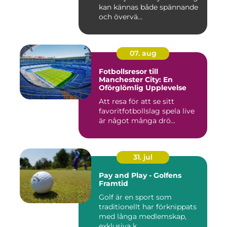
kan kännas både spännande
och övervä...
07. aug
Fotbollsresor till
Manchester City: En
Oförglömlig Upplevelse
Att resa för att se sitt
favoritfotbollslag spela live
är något många drö...
31. jul
Pay and Play - Golfens
Framtid
Golf är en sport som
traditionellt har förknippats
med långa medlemskap,
exklusiva k...