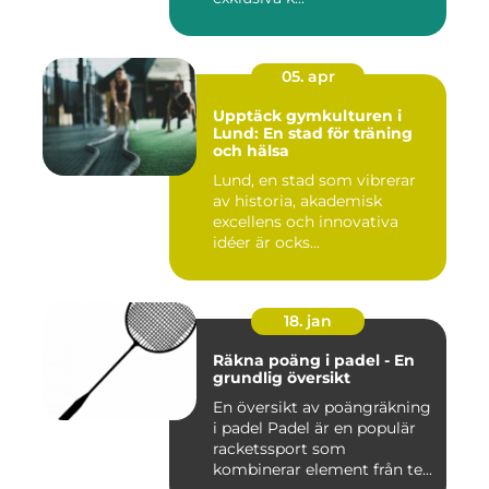
05. apr
Upptäck gymkulturen i
Lund: En stad för träning
och hälsa
Lund, en stad som vibrerar
av historia, akademisk
excellens och innovativa
idéer är ocks...
18. jan
Räkna poäng i padel - En
grundlig översikt
En översikt av poängräkning
i padel Padel är en populär
racketssport som
kombinerar element från te...