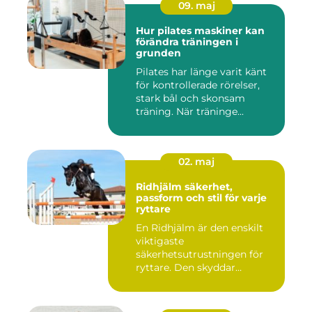
09. maj
Hur pilates maskiner kan
förändra träningen i
grunden
Pilates har länge varit känt
för kontrollerade rörelser,
stark bål och skonsam
träning. När träninge...
02. maj
Ridhjälm säkerhet,
passform och stil för varje
ryttare
En Ridhjälm är den enskilt
viktigaste
säkerhetsutrustningen för
ryttare. Den skyddar
huvudet vid fal...