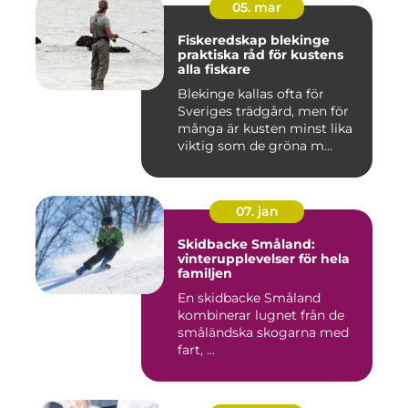
05. mar
Fiskeredskap blekinge
praktiska råd för kustens
alla fiskare
Blekinge kallas ofta för
Sveriges trädgård, men för
många är kusten minst lika
viktig som de gröna m...
07. jan
Skidbacke Småland:
vinterupplevelser för hela
familjen
En skidbacke Småland
kombinerar lugnet från de
småländska skogarna med
fart, ...