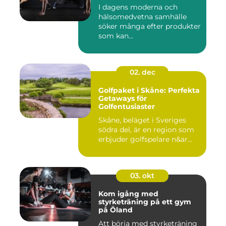
I dagens moderna och
hälsomedvetna samhälle
söker många efter produkter
som kan...
02. dec
Golfpaket i Skåne: Perfekta
Getaways för
Golfentusiaster
Skåne, beläget i Sveriges
södra del, är en region som
erbjuder golfspelare n&ar...
03. okt
Kom igång med
styrketräning på ett gym
på Öland
Att börja med styrketräning