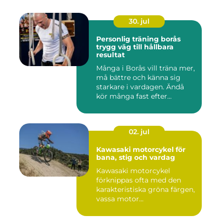
30. jul
Personlig träning borås
trygg väg till hållbara
resultat
Många i Borås vill träna mer,
må bättre och känna sig
starkare i vardagen. Ändå
kör många fast efter...
02. jul
Kawasaki motorcykel för
bana, stig och vardag
Kawasaki motorcykel
förknippas ofta med den
karakteristiska gröna färgen,
vassa motor...