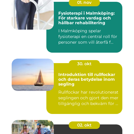
01. nov
Fysioterapi i Malmköping:
För starkare vardag och
hållbar rehabilitering
I Malmköping spelar
fysioterapi en central roll för
personer som vill återfå f...
30. okt
Introduktion till rullfockar
och deras betydelse inom
segling
Rullfockar har revolutionerat
seglingen och gjort den mer
tillgänglig och bekväm för ...
02. okt