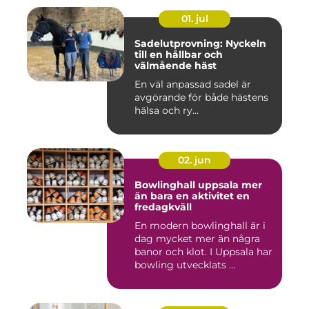
01. jul
Sadelutprovning: Nyckeln
till en hållbar och
välmående häst
En väl anpassad sadel är
avgörande för både hästens
hälsa och ry...
02. jun
Bowlinghall uppsala mer
än bara en aktivitet en
fredagkväll
En modern bowlinghall är i
dag mycket mer än några
banor och klot. I Uppsala har
bowling utvecklats ...