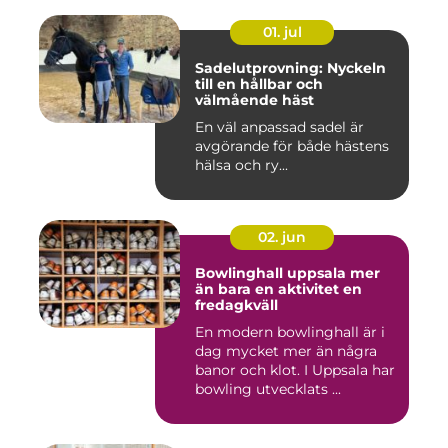
01. jul
Sadelutprovning: Nyckeln
till en hållbar och
välmående häst
En väl anpassad sadel är
avgörande för både hästens
hälsa och ry...
02. jun
Bowlinghall uppsala mer
än bara en aktivitet en
fredagkväll
En modern bowlinghall är i
dag mycket mer än några
banor och klot. I Uppsala har
bowling utvecklats ...