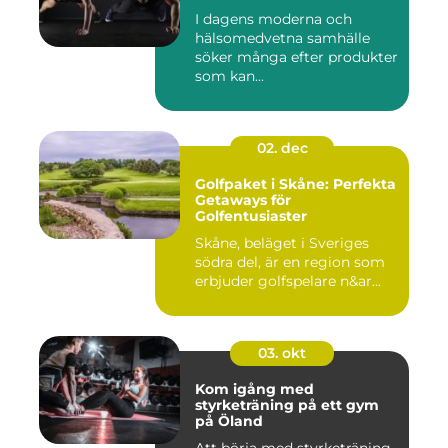
I dagens moderna och
hälsomedvetna samhälle
söker många efter produkter
som kan...
02. dec
Golfpaket i Skåne: Perfekta
Getaways för
Golfentusiaster
Skåne, beläget i Sveriges
södra del, är en region som
erbjuder golfspelare n&ar...
03. okt
Kom igång med
styrketräning på ett gym
på Öland