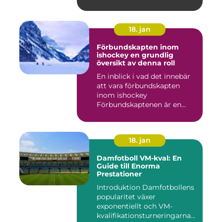
18. jan
Förbundskapten inom
ishockey en grundlig
översikt av denna roll
En inblick i vad det innebär
att vara förbundskapten
inom ishockey
Förbundskaptenen är en
central f...
18. jan
Damfotboll VM-kval: En
Guide till Enorma
Prestationer
Introduktion Damfotbollens
popularitet växer
exponentiellt och VM-
kvalifikationsturneringarna