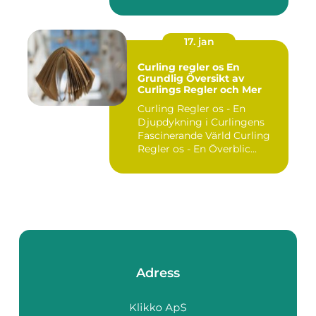
utgör ...
17. jan
Curling regler os En
Grundlig Översikt av
Curlings Regler och Mer
Curling Regler os - En
Djupdykning i Curlingens
Fascinerande Värld Curling
Regler os - En Överblic...
Adress