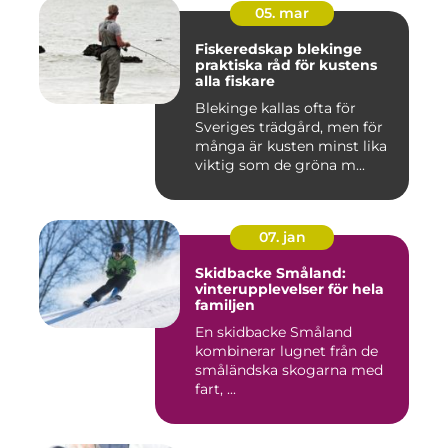
05. mar
Fiskeredskap blekinge
praktiska råd för kustens
alla fiskare
Blekinge kallas ofta för
Sveriges trädgård, men för
många är kusten minst lika
viktig som de gröna m...
07. jan
Skidbacke Småland:
vinterupplevelser för hela
familjen
En skidbacke Småland
kombinerar lugnet från de
småländska skogarna med
fart, ...