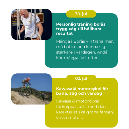
30. jul
Personlig träning borås
trygg väg till hållbara
resultat
Många i Borås vill träna mer,
må bättre och känna sig
starkare i vardagen. Ändå
kör många fast efter...
02. jul
Kawasaki motorcykel för
bana, stig och vardag
Kawasaki motorcykel
förknippas ofta med den
karakteristiska gröna färgen,
vassa motor...