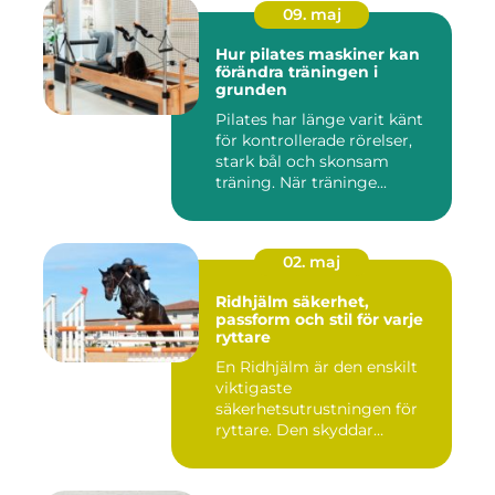
09. maj
Hur pilates maskiner kan
förändra träningen i
grunden
Pilates har länge varit känt
för kontrollerade rörelser,
stark bål och skonsam
träning. När träninge...
02. maj
Ridhjälm säkerhet,
passform och stil för varje
ryttare
En Ridhjälm är den enskilt
viktigaste
säkerhetsutrustningen för
ryttare. Den skyddar
huvudet vid fal...