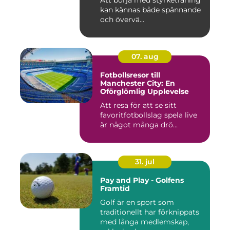
Att börja med styrketräning
kan kännas både spännande
och övervä...
07. aug
Fotbollsresor till
Manchester City: En
Oförglömlig Upplevelse
Att resa för att se sitt
favoritfotbollslag spela live
är något många drö...
31. jul
Pay and Play - Golfens
Framtid
Golf är en sport som
traditionellt har förknippats
med långa medlemskap,