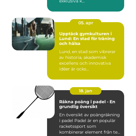
exklusiva k...
05. apr
Upptäck gymkulturen i
Lund: En stad för träning
och hälsa
Lund, en stad som vibrerar
av historia, akademisk
excellens och innovativa
idéer är ocks...
18. jan
Räkna poäng i padel - En
grundlig översikt
En översikt av poängräkning
i padel Padel är en populär
racketssport som
kombinerar element från te...