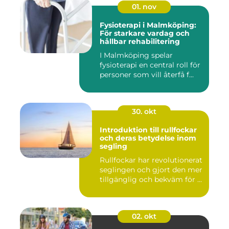
01. nov
Fysioterapi i Malmköping:
För starkare vardag och
hållbar rehabilitering
I Malmköping spelar
fysioterapi en central roll för
personer som vill återfå f...
30. okt
Introduktion till rullfockar
och deras betydelse inom
segling
Rullfockar har revolutionerat
seglingen och gjort den mer
tillgänglig och bekväm för ...
02. okt