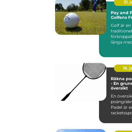
31. j
Pay and P
Golfens F
Golf är en
traditionel
förknippa
långa me
exklusiva k.
18. j
Räkna po
- En grun
översikt
En översik
poängräkn
Padel är e
racketssp
kombinera
från te...