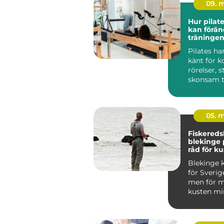
09. 
Hur pilat
kan förän
träningen
Pilates ha
känt för k
rörelser, 
skonsam t
träninge...
05. 
Fiskered
blekinge praktiska
råd för ku
fiskare
Blekinge k
för Sverig
men för m
kusten min
viktig so
m...