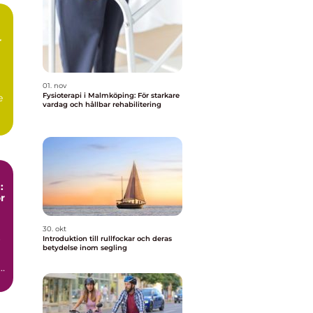
r
01. nov
Fysioterapi i Malmköping: För starkare
e
vardag och hållbar rehabilitering
:
r
30. okt
Introduktion till rullfockar och deras
r
betydelse inom segling
a