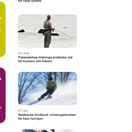
för varje ryttare
,
l
05. mar
Fiskeredskap blekinge praktiska råd
för kustens alla fiskare
a
a
07. jan
Skidbacke Småland: vinterupplevelser
för hela familjen