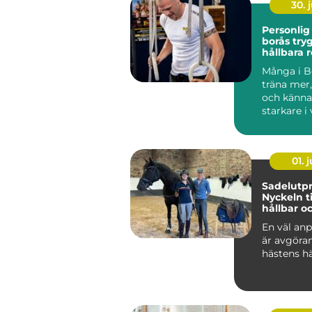
30. j
Personlig
borås trygg väg till
hållbara r
Många i Bo
träna mer
och känna
starkare i
Ändå kör 
efter...
01. j
Sadelutpr
Nyckeln ti
hållbar o
välmåend
En väl anp
är avgöra
hästens hä