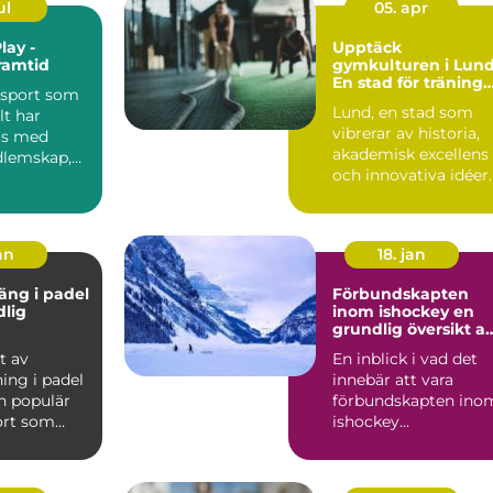
ul
05. apr
lay -
Upptäck
ramtid
gymkulturen i Lund
En stad för träning
 sport som
och hälsa
Lund, en stad som
lt har
vibrerar av historia,
ts med
akademisk excellens
dlemskap,
och innovativa idéer
..
är ocks...
an
18. jan
äng i padel
Förbundskapten
dlig
inom ishockey en
grundlig översikt a
denna roll
t av
En inblick i vad det
ing i padel
innebär att vara
n populär
förbundskapten ino
ort som
ishockey
r element
Förbundskaptenen ä
en central f...