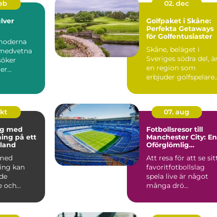
feb
02. dec
lver
Golfpaket i Skåne:
Perfekta Getaways
för Golfentusiaster
moderna
Skåne, beläget i
omedvetna
Sveriges södra del, ä
söker
en region som
er
erbjuder golfspelare
som kan...
n&ar...
okt
07. aug
ng med
Fotbollsresor till
ning på ett
Manchester City: En
land
Oförglömlig
Upplevelse
 med
Att resa för att se sit
ning kan
favoritfotbollslag
de
spela live är något
e och
många drö...