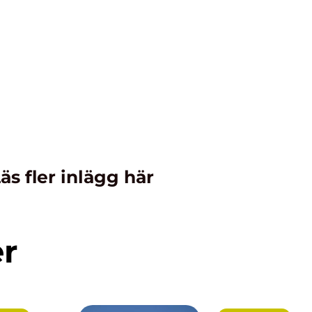
äs fler inlägg här
er