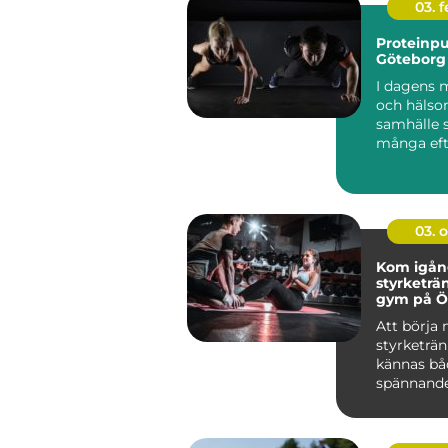
03. 
Proteinpu
Göteborg
I dagens 
och häls
samhälle 
många eft
produkter 
03. 
Kom igå
styrketrä
gym på Ö
Att börja
styrketrä
kännas bå
spännand
övervä...