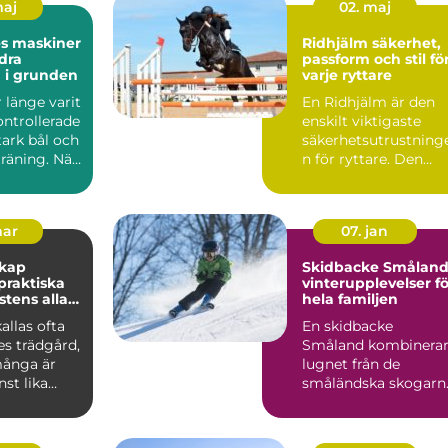
maj
02. maj
es maskiner
Ridhjälm säkerhet,
dra
passform och stil fö
 i grunden
varje ryttare
r länge varit
En Ridhjälm är den
ontrollerade
enskilt viktigaste
stark bål och
säkerhetsutrustning
räning. När
n för ryttare. Den
skyddar huvudet vid
fal...
mar
07. jan
skap
Skidbacke Småland
vinterupplevelser fö
stens alla
hela familjen
allas ofta
En skidbacke
es trädgård,
Småland kombinera
ånga är
lugnet från de
st lika
småländska skogarn
m de gröna
med fart, ...