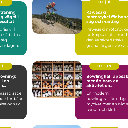
ul
02. jul
 träning
Kawasaki
motorcykel för bana
esultat
stig och vardag
rås vill
Kawasaki motorcyke
, må bättre
förknippas ofta med
 sig
den karakteristiska
 vardagen.
gröna färgen, vassa
många fast
motor...
ul
02. jun
ovning:
Bowlinghall uppsal
ll en
mer än bara en
ch
aktivitet en
e häst
fredagkväll
assad sadel
En modern
nde för både
bowlinghall är i dag
lsa och ry...
mycket mer än någr
banor och klot. I
Uppsala har bowling
utvecklats ...