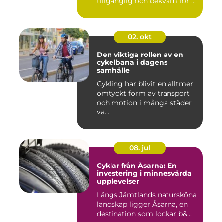
tillgänglig och bekväm för ...
02. okt
Den viktiga rollen av en
cykelbana i dagens
samhälle
Cykling har blivit en alltmer
omtyckt form av transport
och motion i många städer
vä...
08. jul
Cyklar från Åsarna: En
investering i minnesvärda
upplevelser
Längs Jämtlands natursköna
landskap ligger Åsarna, en
destination som lockar b&...