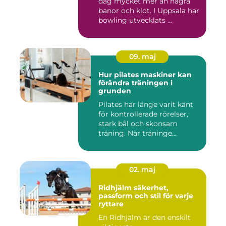
dag mycket mer än några
banor och klot. I Uppsala har
bowling utvecklats ...
09. maj
Hur pilates maskiner kan
förändra träningen i
grunden
Pilates har länge varit känt
för kontrollerade rörelser,
stark bål och skonsam
träning. När träninge...
02. maj
Ridhjälm säkerhet,
passform och stil för varje
ryttare
En Ridhjälm är den enskilt