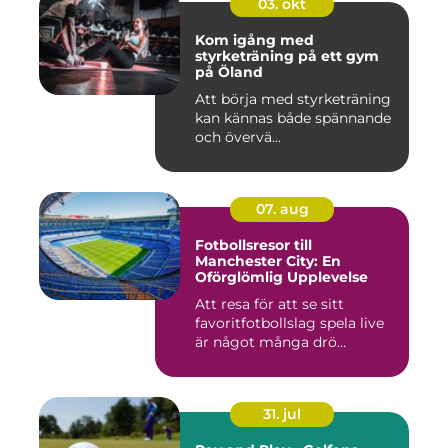
03. okt
Kom igång med
styrketräning på ett gym
på Öland
Att börja med styrketräning
kan kännas både spännande
och övervä...
07. aug
Fotbollsresor till
Manchester City: En
Oförglömlig Upplevelse
Att resa för att se sitt
favoritfotbollslag spela live
är något många drö...
31. jul