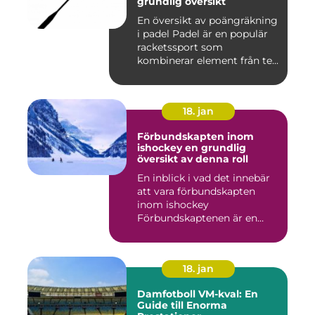
grundlig översikt
En översikt av poängräkning
i padel Padel är en populär
racketssport som
kombinerar element från te...
18. jan
Förbundskapten inom
ishockey en grundlig
översikt av denna roll
En inblick i vad det innebär
att vara förbundskapten
inom ishockey
Förbundskaptenen är en
central f...
18. jan
Damfotboll VM-kval: En
Guide till Enorma