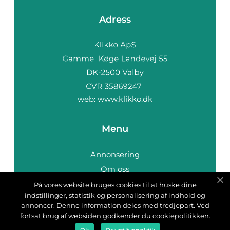
Adress
web:
www.klikko.dk
Menu
Annonsering
Om oss
Cookies
På vores website bruges cookies til at huske dine
indstillinger, statistik og personalisering af indhold og
Kontakta oss
annoncer. Denne information deles med tredjepart. Ved
Sitemap
fortsat brug af websiden godkender du cookiepolitikken.