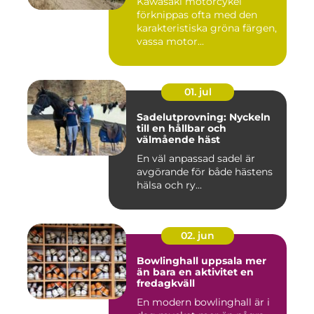
Kawasaki motorcykel
förknippas ofta med den
karakteristiska gröna färgen,
vassa motor...
01. jul
Sadelutprovning: Nyckeln
till en hållbar och
välmående häst
En väl anpassad sadel är
avgörande för både hästens
hälsa och ry...
02. jun
Bowlinghall uppsala mer
än bara en aktivitet en
fredagkväll
En modern bowlinghall är i