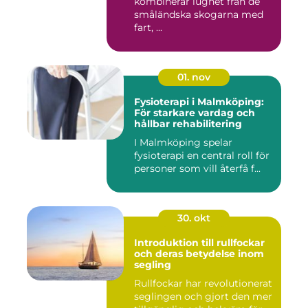
kombinerar lugnet från de
småländska skogarna med
fart, ...
01. nov
Fysioterapi i Malmköping:
För starkare vardag och
hållbar rehabilitering
I Malmköping spelar
fysioterapi en central roll för
personer som vill återfå f...
30. okt
Introduktion till rullfockar
och deras betydelse inom
segling
Rullfockar har revolutionerat
seglingen och gjort den mer