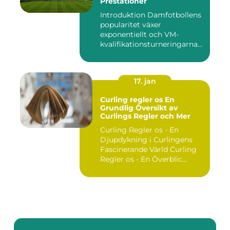
Prestationer
Introduktion Damfotbollens
popularitet växer
exponentiellt och VM-
kvalifikationsturneringarna
utgör ...
17. jan
Curling regler os En
Grundlig Översikt av
Curlings Regler och Mer
Curling Regler os - En
Djupdykning i Curlingens
Fascinerande Värld Curling
Regler os - En Överblic...