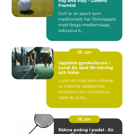
Pay and Play - Golfens
Framtid
Golf är en sport som
traditionellt har förknippats
med långa medlemskap,
exklusiva k...
05. apr
Upptäck gymkulturen i
Lund: En stad för träning
och hälsa
Lund, en stad som vibrerar
av historia, akademisk
excellens och innovativa
idéer är ocks...
18. jan
Räkna poäng i padel - En