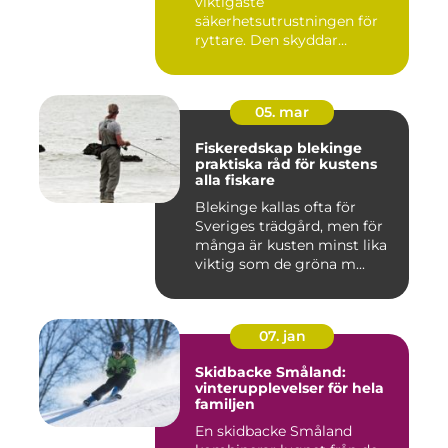
viktigaste
säkerhetsutrustningen för
ryttare. Den skyddar
huvudet vid fal...
05. mar
Fiskeredskap blekinge
praktiska råd för kustens
alla fiskare
Blekinge kallas ofta för
Sveriges trädgård, men för
många är kusten minst lika
viktig som de gröna m...
07. jan
Skidbacke Småland:
vinterupplevelser för hela
familjen
En skidbacke Småland