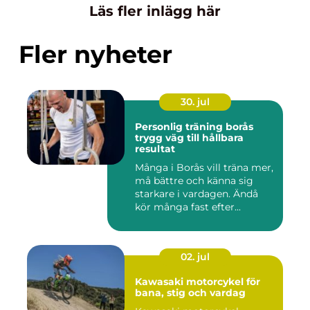
Läs fler inlägg här
Fler nyheter
30. jul
Personlig träning borås
trygg väg till hållbara
resultat
Många i Borås vill träna mer,
må bättre och känna sig
starkare i vardagen. Ändå
kör många fast efter...
02. jul
Kawasaki motorcykel för
bana, stig och vardag