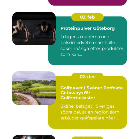
03. feb
Proteinpulver Göteborg
I dagens moderna och
hälsomedvetna samhälle
söker många efter produkter
som kan...
02. dec
Golfpaket i Skåne: Perfekta
Getaways för
Golfentusiaster
Skåne, beläget i Sveriges
södra del, är en region som
erbjuder golfspelare n&ar...