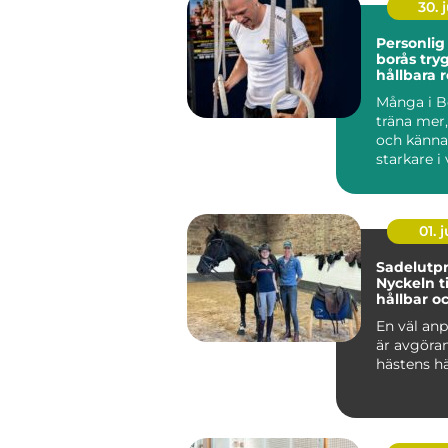
30. j
Personlig
borås trygg väg till
hållbara r
Många i Bo
träna mer
och känna
starkare i
Ändå kör 
efter...
01. j
Sadelutpr
Nyckeln ti
hållbar o
välmåend
En väl anp
är avgöra
hästens hä