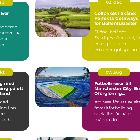
feb
02. dec
lver
Golfpaket i Skåne:
Perfekta Getaways
för Golfentusiaster
moderna
Skåne, beläget i
omedvetna
Sveriges södra del, ä
söker
en region som
er
erbjuder golfspelare
som kan...
n&ar...
okt
07. aug
ng med
Fotbollsresor till
ning på ett
Manchester City: En
land
Oförglömlig
Upplevelse
 med
Att resa för att se sit
ning kan
favoritfotbollslag
de
spela live är något
e och
många drö...