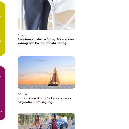
r
01. nov
Fysioterapi i Malmköping: För starkare
e
vardag och hållbar rehabilitering
:
r
30. okt
Introduktion till rullfockar och deras
r
betydelse inom segling
a