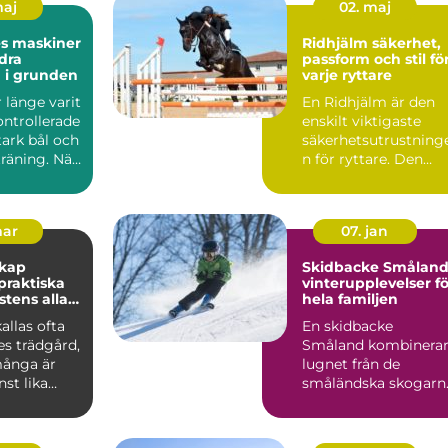
maj
02. maj
es maskiner
Ridhjälm säkerhet,
dra
passform och stil fö
 i grunden
varje ryttare
r länge varit
En Ridhjälm är den
ontrollerade
enskilt viktigaste
stark bål och
säkerhetsutrustning
räning. När
n för ryttare. Den
skyddar huvudet vid
fal...
mar
07. jan
skap
Skidbacke Småland
vinterupplevelser fö
stens alla
hela familjen
allas ofta
En skidbacke
es trädgård,
Småland kombinera
ånga är
lugnet från de
st lika
småländska skogarn
m de gröna
med fart, ...