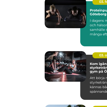
03. 
Proteinpu
Göteborg
I dagens 
och häls
samhälle 
många eft
produkter 
03. 
Kom igå
styrketrä
gym på Ö
Att börja
styrketrä
kännas bå
spännand
övervä...