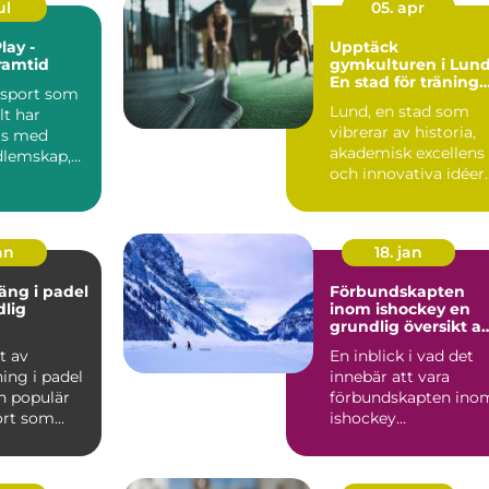
ul
05. apr
lay -
Upptäck
ramtid
gymkulturen i Lund
En stad för träning
 sport som
och hälsa
Lund, en stad som
lt har
vibrerar av historia,
ts med
akademisk excellens
dlemskap,
och innovativa idéer
..
är ocks...
an
18. jan
äng i padel
Förbundskapten
dlig
inom ishockey en
grundlig översikt a
denna roll
t av
En inblick i vad det
ing i padel
innebär att vara
n populär
förbundskapten ino
ort som
ishockey
r element
Förbundskaptenen ä
en central f...