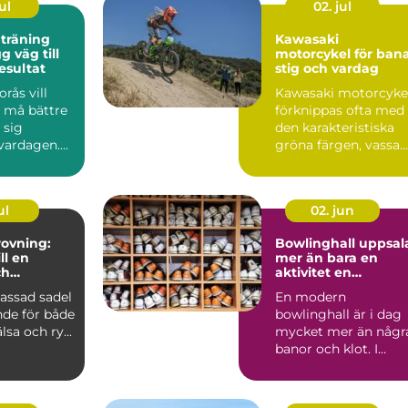
ul
02. jul
 träning
Kawasaki
motorcykel för bana
esultat
stig och vardag
rås vill
Kawasaki motorcyke
, må bättre
förknippas ofta med
 sig
den karakteristiska
 vardagen.
gröna färgen, vassa
många fast
motor...
ul
02. jun
ovning:
Bowlinghall uppsal
ll en
mer än bara en
ch
aktivitet en
e häst
fredagkväll
assad sadel
En modern
nde för både
bowlinghall är i dag
lsa och ry...
mycket mer än någr
banor och klot. I
Uppsala har bowling
utvecklats ...