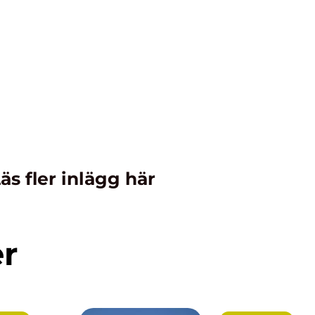
äs fler inlägg här
er