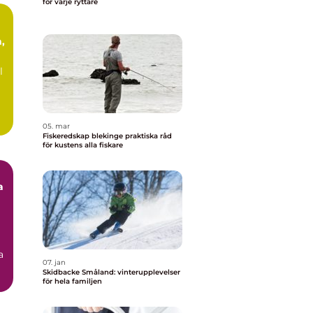
för varje ryttare
,
l
05. mar
Fiskeredskap blekinge praktiska råd
för kustens alla fiskare
a
a
07. jan
Skidbacke Småland: vinterupplevelser
för hela familjen