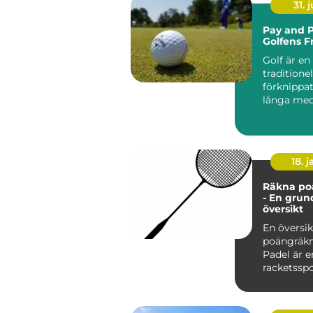
31. j
Pay and P
Golfens F
Golf är en
traditionel
förknippa
långa me
exklusiva k.
18. j
Räkna po
- En grun
översikt
En översik
poängräkn
Padel är e
racketssp
kombinera
från te...