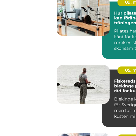
09. 
Hur pilat
kan förän
träningen
Pilates ha
känt för k
rörelser, 
skonsam t
träninge...
05. 
Fiskered
blekinge praktiska
råd för ku
fiskare
Blekinge k
för Sverig
men för m
kusten min
viktig so
m...