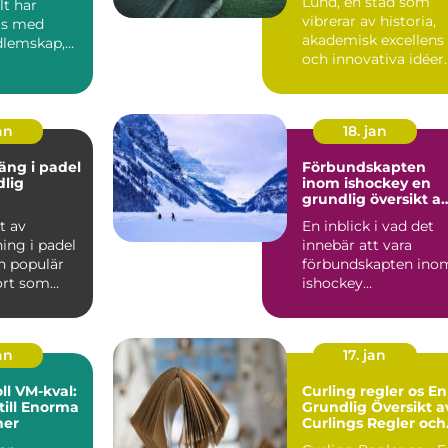
Lund, en stad som
lt har
vibrerar av historia,
ts med
akademisk excellens
dlemskap,
och innovativa idéer
..
är ocks...
an
18. jan
äng i padel
Förbundskapten
dlig
inom ishockey en
grundlig översikt a
denna roll
t av
En inblick i vad det
ing i padel
innebär att vara
n populär
förbundskapten ino
ort som
ishockey
r element
Förbundskaptenen ä
en central f...
an
17. jan
l VM-kval:
Curling regler os En
till Enorma
Grundlig Översikt a
ner
Curlings Regler och
Mer