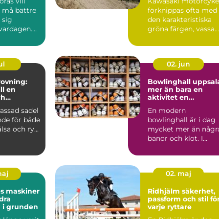
rås vill
Kawasaki motorcyke
, må bättre
förknippas ofta med
 sig
den karakteristiska
 vardagen.
gröna färgen, vassa
många fast
motor...
ul
02. jun
ovning:
Bowlinghall uppsal
ll en
mer än bara en
ch
aktivitet en
e häst
fredagkväll
assad sadel
En modern
nde för både
bowlinghall är i dag
lsa och ry...
mycket mer än någr
banor och klot. I
Uppsala har bowling
utvecklats ...
maj
02. maj
es maskiner
Ridhjälm säkerhet,
dra
passform och stil fö
 i grunden
varje ryttare