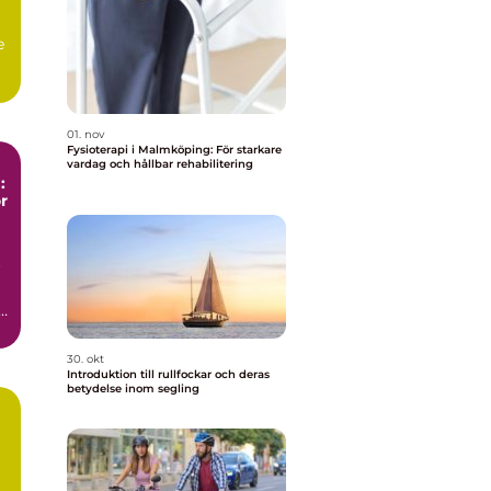
e
01. nov
Fysioterapi i Malmköping: För starkare
vardag och hållbar rehabilitering
:
r
r
a
30. okt
Introduktion till rullfockar och deras
betydelse inom segling