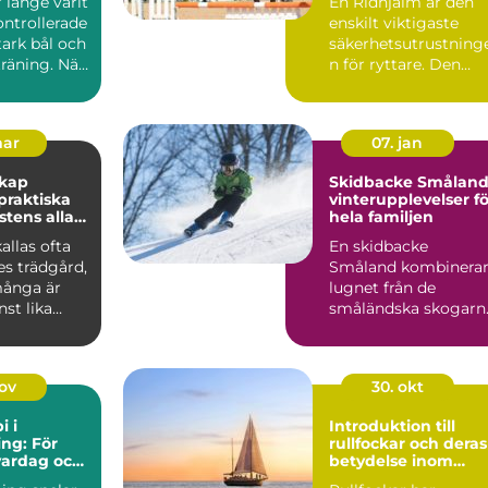
r länge varit
En Ridhjälm är den
ontrollerade
enskilt viktigaste
stark bål och
säkerhetsutrustning
räning. När
n för ryttare. Den
skyddar huvudet vid
fal...
mar
07. jan
skap
Skidbacke Småland
vinterupplevelser fö
stens alla
hela familjen
allas ofta
En skidbacke
es trädgård,
Småland kombinera
ånga är
lugnet från de
st lika
småländska skogarn
m de gröna
med fart, ...
nov
30. okt
i i
Introduktion till
ng: För
rullfockar och deras
vardag och
betydelse inom
segling