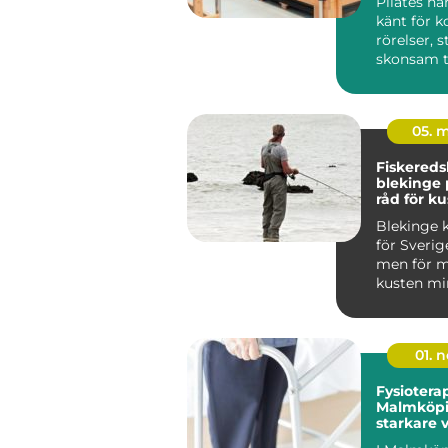
Pilates ha
känt för k
rörelser, 
skonsam t
träninge...
05. 
Fiskered
blekinge praktiska
råd för ku
fiskare
Blekinge k
för Sverig
men för m
kusten min
viktig so
m...
01. 
Fysioterap
Malmköpi
starkare 
hållbar