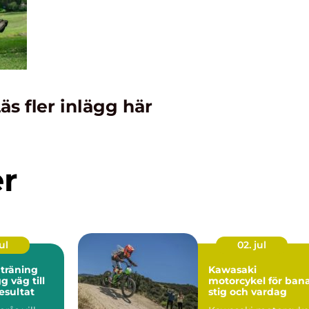
äs fler inlägg här
er
ul
02. jul
 träning
Kawasaki
motorcykel för bana
esultat
stig och vardag