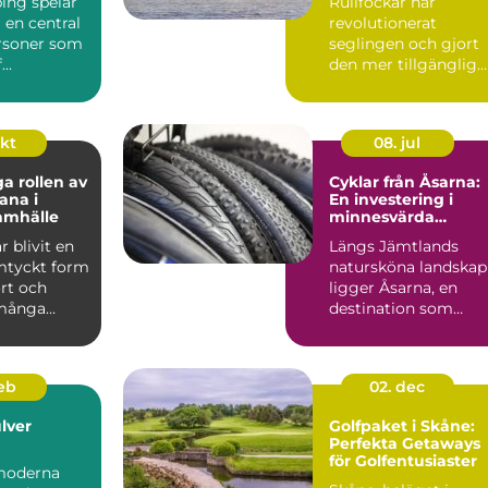
ing spelar
Rullfockar har
ering
i en central
revolutionerat
ersoner som
seglingen och gjort
...
den mer tillgänglig
och bekväm för ...
okt
08. jul
ga rollen av
Cyklar från Åsarna:
ana i
En investering i
amhälle
minnesvärda
upplevelser
r blivit en
Längs Jämtlands
mtyckt form
natursköna landskap
rt och
ligger Åsarna, en
 många
destination som
.
lockar b&...
feb
02. dec
lver
Golfpaket i Skåne:
Perfekta Getaways
för Golfentusiaster
moderna