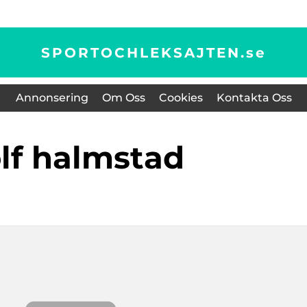
SPORTOCHLEKSAJTEN.
se
Annonsering
Om Oss
Cookies
Kontakta Oss
olf halmstad