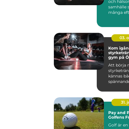
och häls
samhälle 
många eft
produkter 
03. 
Kom igå
styrketrä
gym på Ö
Att börja
styrketrä
kännas bå
spännand
övervä...
31. j
Pay and P
Golfens F
Golf är en