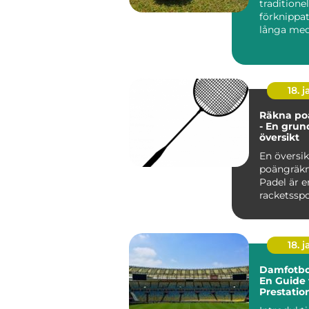
traditionel
förknippa
långa me
exklusiva k.
18. j
Räkna po
- En grun
översikt
En översik
poängräkn
Padel är e
racketssp
kombinera
från te...
18. j
Damfotbol
En Guide 
Prestatio