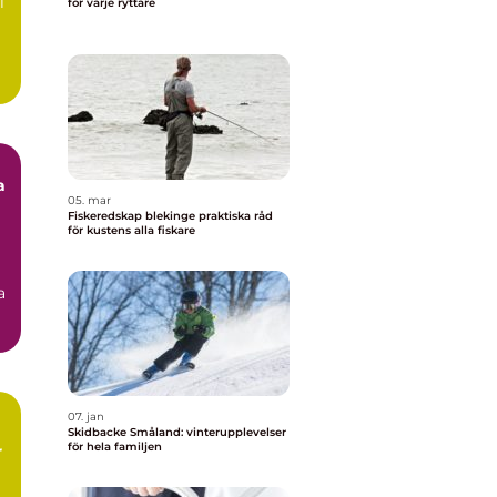
l
för varje ryttare
a
05. mar
Fiskeredskap blekinge praktiska råd
för kustens alla fiskare
a
07. jan
Skidbacke Småland: vinterupplevelser
för hela familjen
r