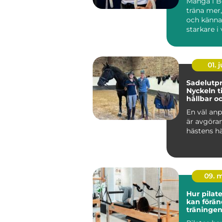
Många i Bo
träna mer
och känna
starkare i
Ändå kör 
efter...
01. j
Sadelutpr
Nyckeln ti
hållbar o
välmåend
En väl anp
är avgöra
hästens hä
09. 
Hur pilat
kan förän
träningen