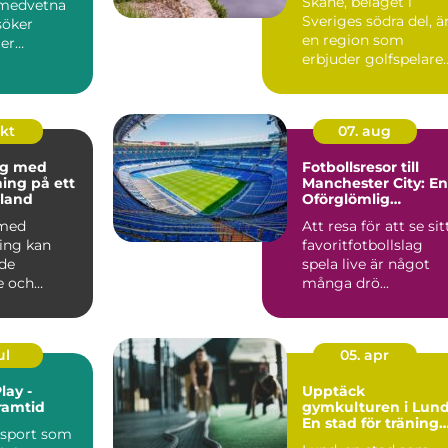
Skåne, beläget i
omedvetna
Sveriges södra del, ä
söker
en region som
er
erbjuder golfspelare
som kan...
n&ar...
okt
07. aug
ng med
Fotbollsresor till
ning på ett
Manchester City: En
land
Oförglömlig
Upplevelse
 med
Att resa för att se sit
ning kan
favoritfotbollslag
de
spela live är något
e och
många drö...
ul
05. apr
lay -
Upptäck
ramtid
gymkulturen i Lund
En stad för träning
 sport som
och hälsa