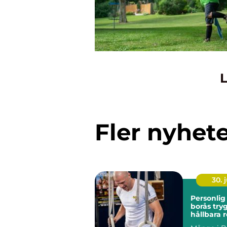
L
Fler nyhet
30. j
Personlig
borås trygg väg till
hållbara r