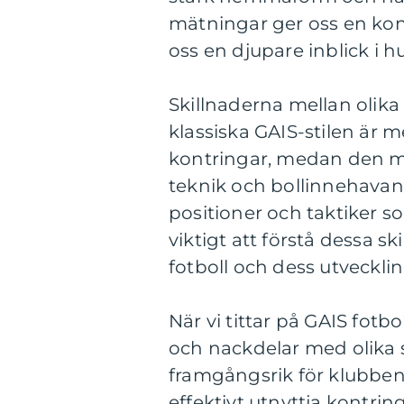
mätningar ger oss en kon
oss en djupare inblick i h
Skillnaderna mellan olika 
klassiska GAIS-stilen är m
kontringar, medan den mo
teknik och bollinnehavand
positioner och taktiker s
viktigt att förstå dessa sk
fotboll och dess utvecklin
När vi tittar på GAIS fotbo
och nackdelar med olika sp
framgångsrik för klubben
effektivt utnyttja kontri