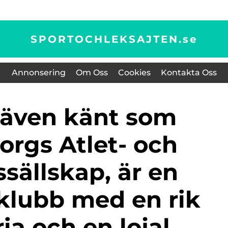
SPORTOCHLEKSAJTEN.
se
Annonsering
Om Oss
Cookies
Kontakta Oss
orgs Atlet- och
ssällskap, är en
sklubb med en rik
ria och en lojal