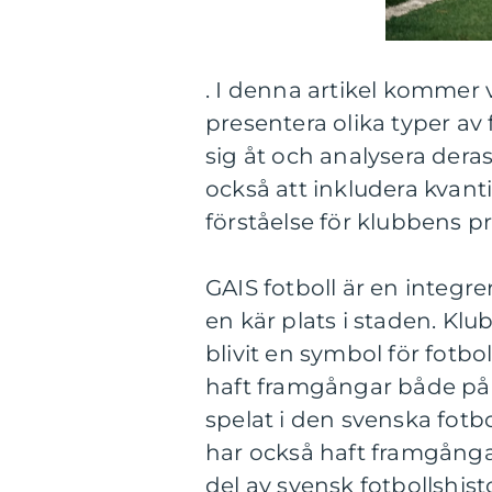
. I denna artikel kommer v
presentera olika typer av 
sig åt och analysera dera
också att inkludera kvant
förståelse för klubbens pr
GAIS fotboll är en integre
en kär plats i staden. K
blivit en symbol för fotbo
haft framgångar både på n
spelat i den svenska fotb
har också haft framgångar 
del av svensk fotbollshisto