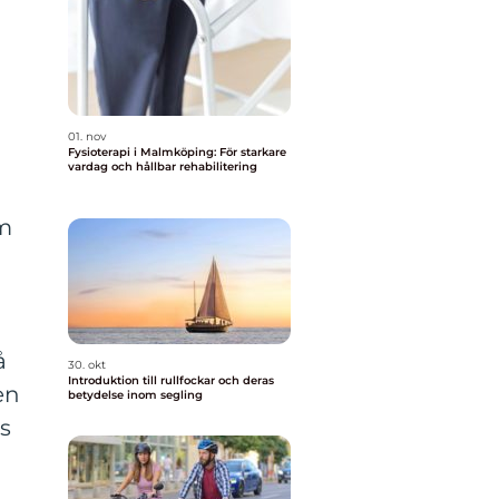
01. nov
Fysioterapi i Malmköping: För starkare
vardag och hållbar rehabilitering
om
å
30. okt
Introduktion till rullfockar och deras
en
betydelse inom segling
ns