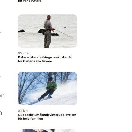
för varje ryttare
r
05. mar
Fiskeredskap blekinge praktiska råd
för kustens alla fiskare
r
ar
07. jan
n
Skidbacke Småland: vinterupplevelser
för hela familjen