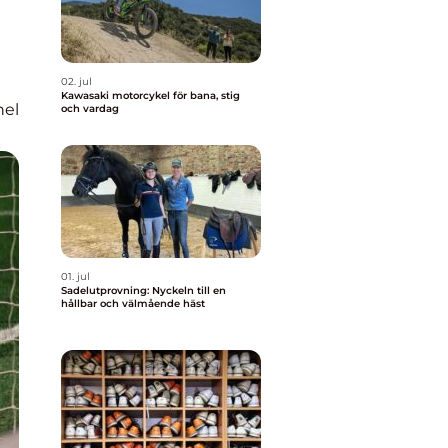
02. jul
Kawasaki motorcykel för bana, stig
nel
och vardag
01. jul
Sadelutprovning: Nyckeln till en
hållbar och välmående häst