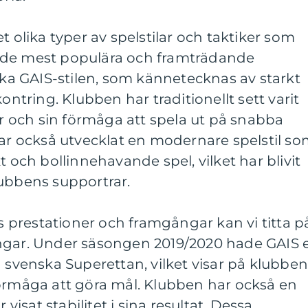
t olika typer av spelstilar och taktiker som
 de mest populära och framträdande
iska GAIS-stilen, som kännetecknas av starkt
kontring. Klubben har traditionellt sett varit
var och sin förmåga att spela ut på snabba
har också utvecklat en modernare spelstil s
t och bollinnehavande spel, vilket har blivit
lubbens supportrar.
ls prestationer och framgångar kan vi titta p
ngar. Under säsongen 2019/2020 hade GAIS 
n svenska Superettan, vilket visar på klubbe
förmåga att göra mål. Klubben har också en
sat stabilitet i sina resultat. Dessa