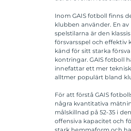
Inom GAIS fotboll finns de
klubben använder. En av
spelstilarna är den klass
försvarsspel och effektiv 
känd för sitt starka förs
kontringar. GAIS fotboll 
innefattar ett mer teknisk
alltmer populärt bland k
För att förstå GAIS fotbol
några kvantitativa mätni
målskillnad på 52-35 i de
offensiva kapacitet och 
stark hemmaform och har vi