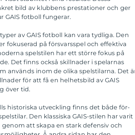
kret bild av klubbens prestationer och ger
ur GAIS fotboll fungerar.
typer av GAIS fotboll kan vara tydliga. Den
er fokuserad på försvarsspel och effektiva
derna spelstilen har ett större fokus på
e. Det finns också skillnader i spelarnas
om används inom de olika spelstilarna. Det ä
illnader för att få en helhetsbild av GAIS
g över tid.
lls historiska utveckling finns det både för-
elstilar. Den klassiska GAIS-stilen har varit
 genom att skapa en stark defensiv och
ngsmöjligheter. Å andra sidan har den