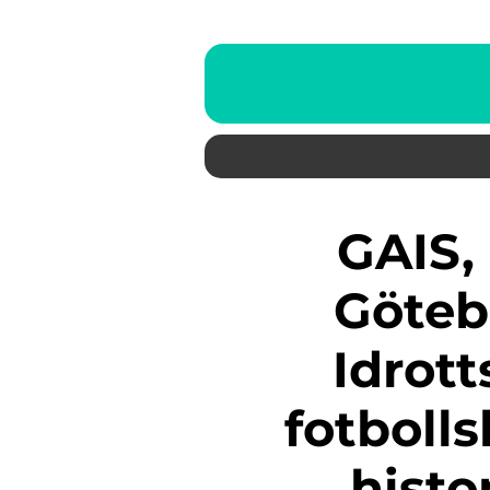
GAIS, även känt som
Göteb
Idrott
fotboll
histo