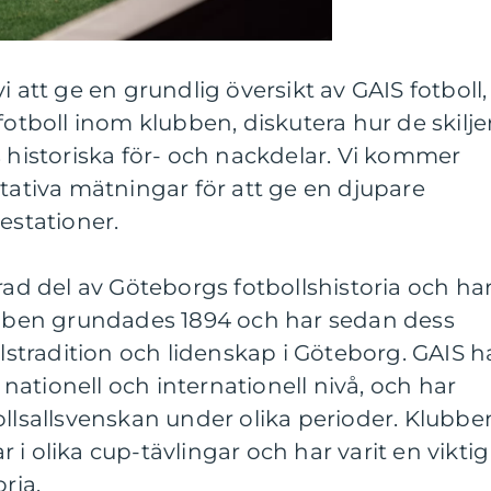
i att ge en grundlig översikt av GAIS fotboll,
fotboll inom klubben, diskutera hur de skilje
s historiska för- och nackdelar. Vi kommer
itativa mätningar för att ge en djupare
estationer.
rad del av Göteborgs fotbollshistoria och ha
lubben grundades 1894 och har sedan dess
llstradition och lidenskap i Göteborg. GAIS h
ationell och internationell nivå, och har
ollsallsvenskan under olika perioder. Klubbe
i olika cup-tävlingar och har varit en viktig
ria.