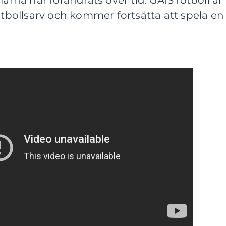
larna har förändrats över tid. GAIS fotboll är
fotbollsarv och kommer fortsätta att spela en