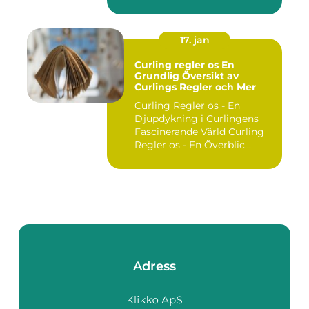
utgör ...
17. jan
Curling regler os En
Grundlig Översikt av
Curlings Regler och Mer
Curling Regler os - En
Djupdykning i Curlingens
Fascinerande Värld Curling
Regler os - En Överblic...
Adress