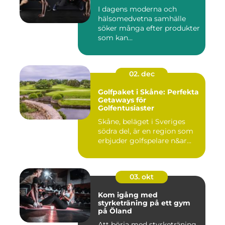
I dagens moderna och
hälsomedvetna samhälle
söker många efter produkter
som kan...
02. dec
Golfpaket i Skåne: Perfekta
Getaways för
Golfentusiaster
Skåne, beläget i Sveriges
södra del, är en region som
erbjuder golfspelare n&ar...
03. okt
Kom igång med
styrketräning på ett gym
på Öland
Att börja med styrketräning