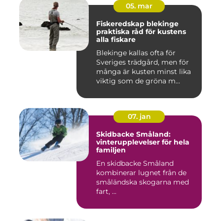
05. mar
Fiskeredskap blekinge
praktiska råd för kustens
alla fiskare
Blekinge kallas ofta för
Sveriges trädgård, men för
många är kusten minst lika
viktig som de gröna m...
07. jan
Skidbacke Småland:
vinterupplevelser för hela
familjen
En skidbacke Småland
kombinerar lugnet från de
småländska skogarna med
fart, ...