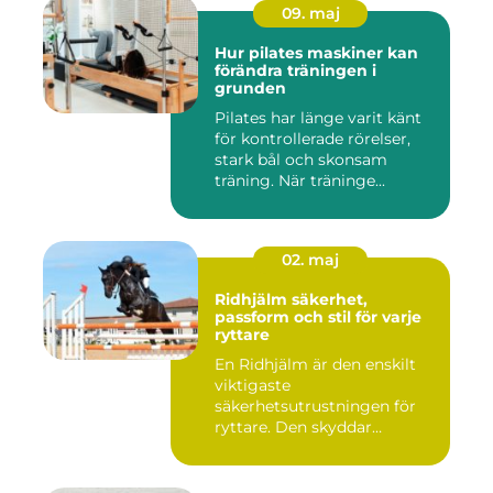
09. maj
Hur pilates maskiner kan
förändra träningen i
grunden
Pilates har länge varit känt
för kontrollerade rörelser,
stark bål och skonsam
träning. När träninge...
02. maj
Ridhjälm säkerhet,
passform och stil för varje
ryttare
En Ridhjälm är den enskilt
viktigaste
säkerhetsutrustningen för
ryttare. Den skyddar
huvudet vid fal...