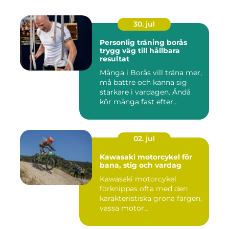
30. jul
Personlig träning borås
trygg väg till hållbara
resultat
Många i Borås vill träna mer,
må bättre och känna sig
starkare i vardagen. Ändå
kör många fast efter...
02. jul
Kawasaki motorcykel för
bana, stig och vardag
Kawasaki motorcykel
förknippas ofta med den
karakteristiska gröna färgen,
vassa motor...