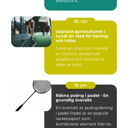
exklusiva k...
05. apr
Upptäck gymkulturen i
Lund: En stad för träning
och hälsa
Lund, en stad som vibrerar
av historia, akademisk
excellens och innovativa
idéer är ocks...
18. jan
Räkna poäng i padel - En
grundlig översikt
En översikt av poängräkning
i padel Padel är en populär
racketssport som
kombinerar element från te...