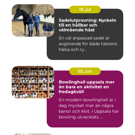
01. jul
Sadelutprovning: Nyckeln
till en hållbar och
välmående häst
En väl anpassad sadel är
avgörande för både hästens
hälsa och ry...
02. jun
Bowlinghall uppsala mer
än bara en aktivitet en
fredagkväll
En modern bowlinghall är i
dag mycket mer än några
banor och klot. I Uppsala har
bowling utvecklats ...