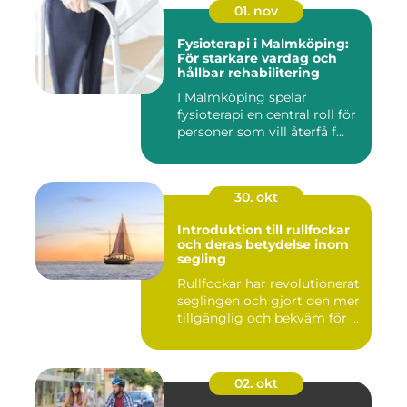
01. nov
Fysioterapi i Malmköping:
För starkare vardag och
hållbar rehabilitering
I Malmköping spelar
fysioterapi en central roll för
personer som vill återfå f...
30. okt
Introduktion till rullfockar
och deras betydelse inom
segling
Rullfockar har revolutionerat
seglingen och gjort den mer
tillgänglig och bekväm för ...
02. okt