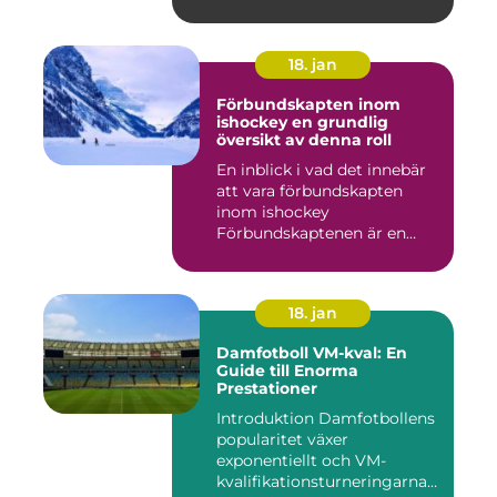
18. jan
Förbundskapten inom
ishockey en grundlig
översikt av denna roll
En inblick i vad det innebär
att vara förbundskapten
inom ishockey
Förbundskaptenen är en
central f...
18. jan
Damfotboll VM-kval: En
Guide till Enorma
Prestationer
Introduktion Damfotbollens
popularitet växer
exponentiellt och VM-
kvalifikationsturneringarna