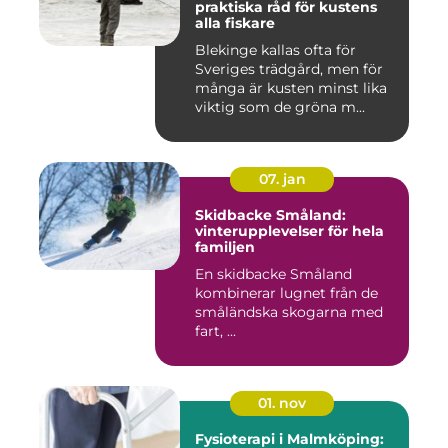
praktiska råd för kustens
alla fiskare
Blekinge kallas ofta för
Sveriges trädgård, men för
många är kusten minst lika
viktig som de gröna m...
07. jan
Skidbacke Småland:
vinterupplevelser för hela
familjen
En skidbacke Småland
kombinerar lugnet från de
småländska skogarna med
fart, ...
01. nov
Fysioterapi i Malmköping: