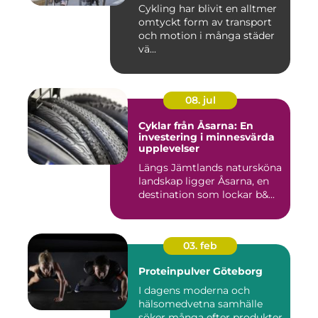
Cykling har blivit en alltmer
omtyckt form av transport
och motion i många städer
vä...
08. jul
Cyklar från Åsarna: En
investering i minnesvärda
upplevelser
Längs Jämtlands natursköna
landskap ligger Åsarna, en
destination som lockar b&...
03. feb
Proteinpulver Göteborg
I dagens moderna och
hälsomedvetna samhälle
söker många efter produkter