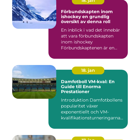
18. jan
Förbundskapten inom
ishockey en grundlig
översikt av denna roll
En inblick i vad det innebär
att vara förbundskapten
inom ishockey
Förbundskaptenen är en
central f...
18. jan
Damfotboll VM-kval: En
Guide till Enorma
Prestationer
Introduktion Damfotbollens
popularitet växer
exponentiellt och VM-
kvalifikationsturneringarna
utgör ...