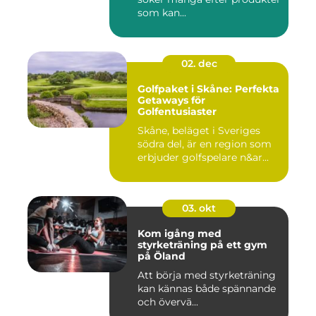
som kan...
02. dec
Golfpaket i Skåne: Perfekta
Getaways för
Golfentusiaster
Skåne, beläget i Sveriges
södra del, är en region som
erbjuder golfspelare n&ar...
03. okt
Kom igång med
styrketräning på ett gym
på Öland
Att börja med styrketräning
kan kännas både spännande
och övervä...