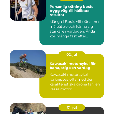
Personlig träning borås
trygg väg till hållbara
resultat
Många i Borås vill träna mer,
må bättre och känna sig
starkare i vardagen. Ändå
kör många fast efter...
02. jul
Kawasaki motorcykel för
bana, stig och vardag
Kawasaki motorcykel
förknippas ofta med den
karakteristiska gröna färgen,
vassa motor...
01. jul