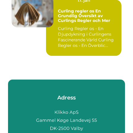
17. jan
Curling regler os En
Grundlig Översikt av
Curlings Regler och Mer
Curling Regler os - En
Djupdykning i Curlingens
Fascinerande Värld Curling
Regler os - En Överblic...
Adress