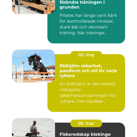
förändra träningen i
grunden
Pilates har länge varit känt
för kontrollerade rörelser,
stark bål och skonsam
träning. När träninge...
02. maj
Ridhjälm säkerhet,
passform och stil för varje
ryttare
En Ridhjälm är den enskilt
viktigaste
säkerhetsutrustningen för
ryttare. Den skyddar
huvudet vid fal...
05. mar
Fiskeredskap blekinge