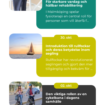
För starkare vardag och
hållbar rehabilitering
I Malmköping spelar
fysioterapi en central roll för
personer som vill återfå f...
30. okt
Introduktion till rullfockar
och deras betydelse inom
segling
Rullfockar har revolutionerat
seglingen och gjort den mer
tillgänglig och bekväm för ...
02. okt
Den viktiga rollen av en
cykelbana i dagens
samhälle