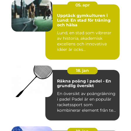
05. apr
Upptäck gymkulturen i
Lund: En stad för träning
och hälsa
Lund, en stad som vibrerar
av historia, akademisk
excellens och innovativa
idéer är ocks...
18. jan
Räkna poäng i padel - En
grundlig översikt
En översikt av poängräkning
i padel Padel är en populär
racketssport som
kombinerar element från te...