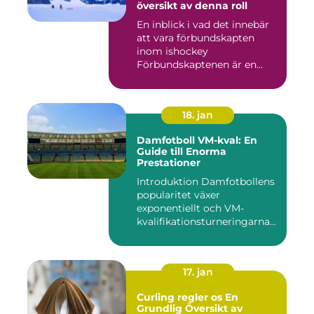
översikt av denna roll
En inblick i vad det innebär
att vara förbundskapten
inom ishockey
Förbundskaptenen är en
central f...
18. jan
Damfotboll VM-kval: En
Guide till Enorma
Prestationer
Introduktion Damfotbollens
popularitet växer
exponentiellt och VM-
kvalifikationsturneringarna
utgör ...
17. jan
Curling regler os En
Grundlig Översikt av