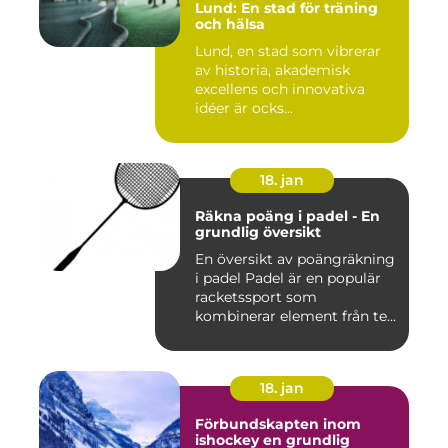
Lund: En stad för träning
och hälsa
Lund, en stad som vibrerar
av historia, akademisk
excellens och innovativa
idéer är ocks...
18. jan
Räkna poäng i padel - En
grundlig översikt
En översikt av poängräkning
i padel Padel är en populär
racketssport som
kombinerar element från te...
18. jan
Förbundskapten inom
ishockey en grundlig