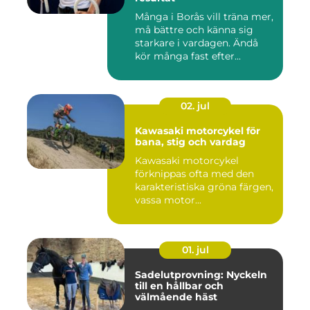
Många i Borås vill träna mer,
må bättre och känna sig
starkare i vardagen. Ändå
kör många fast efter...
02. jul
Kawasaki motorcykel för
bana, stig och vardag
Kawasaki motorcykel
förknippas ofta med den
karakteristiska gröna färgen,
vassa motor...
01. jul
Sadelutprovning: Nyckeln
till en hållbar och
välmående häst