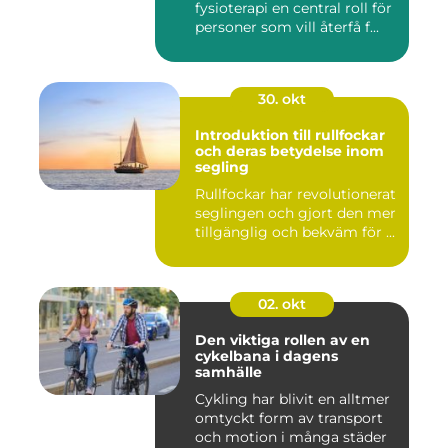
fysioterapi en central roll för
personer som vill återfå f...
30. okt
Introduktion till rullfockar
och deras betydelse inom
segling
Rullfockar har revolutionerat
seglingen och gjort den mer
tillgänglig och bekväm för ...
02. okt
Den viktiga rollen av en
cykelbana i dagens
samhälle
Cykling har blivit en alltmer
omtyckt form av transport
och motion i många städer