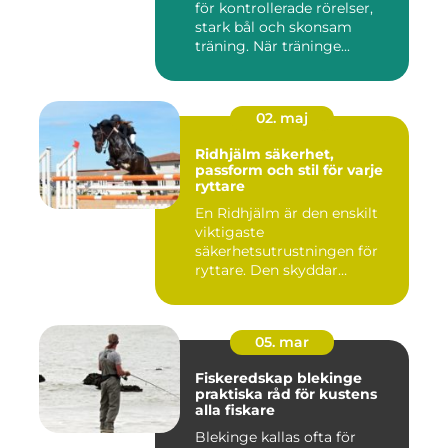
för kontrollerade rörelser,
stark bål och skonsam
träning. När träninge...
02. maj
Ridhjälm säkerhet,
passform och stil för varje
ryttare
En Ridhjälm är den enskilt
viktigaste
säkerhetsutrustningen för
ryttare. Den skyddar
huvudet vid fal...
05. mar
Fiskeredskap blekinge
praktiska råd för kustens
alla fiskare
Blekinge kallas ofta för