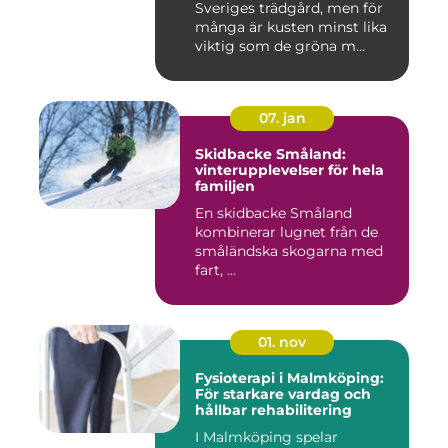
Sveriges trädgård, men för
många är kusten minst lika
viktig som de gröna m...
07. jan
Skidbacke Småland:
vinterupplevelser för hela
familjen
En skidbacke Småland
kombinerar lugnet från de
småländska skogarna med
fart, ...
01. nov
Fysioterapi i Malmköping:
För starkare vardag och
hållbar rehabilitering
I Malmköping spelar