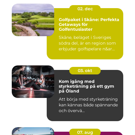
02. dec
Golfpaket i Skåne: Perfekta
Getaways för
Golfentusiaster
Skåne, beläget i Sveriges
södra del, är en region som
erbjuder golfspelare n&ar...
03. okt
Kom igång med
styrketräning på ett gym
på Öland
Att börja med styrketräning
kan kännas både spännande
och övervä...
07. aug