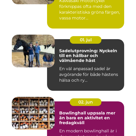
Kawasaki motorcykel
förknippas ofta med den
karakteristiska gröna färgen,
vassa motor...
01. jul
Sadelutprovning: Nyckeln
till en hållbar och
välmående häst
En väl anpassad sadel är
avgörande för både hästens
hälsa och ry...
02. jun
Bowlinghall uppsala mer
än bara en aktivitet en
fredagkväll
En modern bowlinghall är i