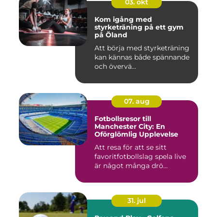
03. okt
Kom igång med
styrketräning på ett gym
på Öland
Att börja med styrketräning
kan kännas både spännande
och övervä...
07. aug
Fotbollsresor till
Manchester City: En
Oförglömlig Upplevelse
Att resa för att se sitt
favoritfotbollslag spela live
är något många drö...
31. jul