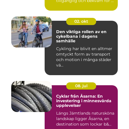
tillgänglig och bekväm för ...
02. okt
Den viktiga rollen av en
cykelbana i dagens
samhälle
Cykling har blivit en alltmer
omtyckt form av transport
och motion i många städer
vä...
08. jul
Cyklar från Åsarna: En
investering i minnesvärda
upplevelser
Längs Jämtlands natursköna
landskap ligger Åsarna, en
destination som lockar b&...