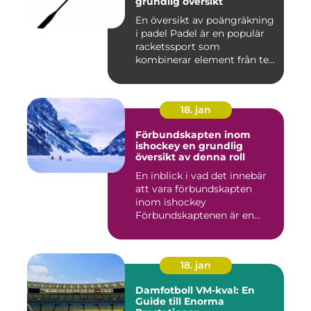
grundlig översikt
En översikt av poängräkning
i padel Padel är en populär
racketssport som
kombinerar element från te...
18. jan
Förbundskapten inom
ishockey en grundlig
översikt av denna roll
En inblick i vad det innebär
att vara förbundskapten
inom ishockey
Förbundskaptenen är en
central f...
18. jan
Damfotboll VM-kval: En
Guide till Enorma