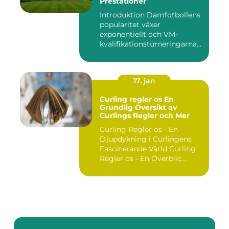
Prestationer
Introduktion Damfotbollens
popularitet växer
exponentiellt och VM-
kvalifikationsturneringarna
utgör ...
17. jan
Curling regler os En
Grundlig Översikt av
Curlings Regler och Mer
Curling Regler os - En
Djupdykning i Curlingens
Fascinerande Värld Curling
Regler os - En Överblic...