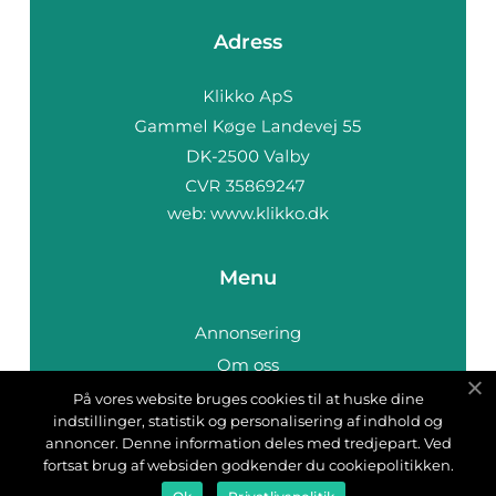
Adress
web:
www.klikko.dk
Menu
Annonsering
Om oss
Cookies
På vores website bruges cookies til at huske dine
indstillinger, statistik og personalisering af indhold og
Kontakta oss
annoncer. Denne information deles med tredjepart. Ved
Sitemap
fortsat brug af websiden godkender du cookiepolitikken.