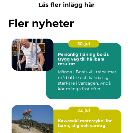
Läs fler inlägg här
Fler nyheter
30. jul
Personlig träning borås
trygg väg till hållbara
resultat
Många i Borås vill träna mer,
må bättre och känna sig
starkare i vardagen. Ändå
kör många fast efter...
02. jul
Kawasaki motorcykel för
bana, stig och vardag