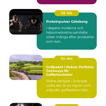
03. feb
Proteinpulver Göteborg
I dagens moderna och
hälsomedvetna samhälle
söker många efter produkter
som kan...
02. dec
Golfpaket i Skåne: Perfekta
Getaways för
Golfentusiaster
Skåne, beläget i Sveriges
södra del, är en region som
erbjuder golfspelare n&ar...