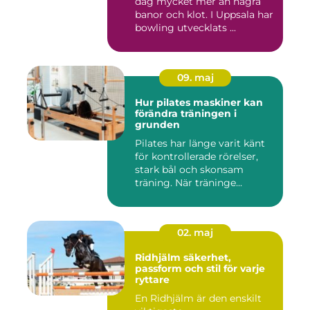
dag mycket mer än några
banor och klot. I Uppsala har
bowling utvecklats ...
09. maj
Hur pilates maskiner kan
förändra träningen i
grunden
Pilates har länge varit känt
för kontrollerade rörelser,
stark bål och skonsam
träning. När träninge...
02. maj
Ridhjälm säkerhet,
passform och stil för varje
ryttare
En Ridhjälm är den enskilt