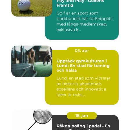
Pay and Play - Golfens
Framtid
Golf är en sport som
traditionellt har förknippats
med långa medlemskap,
exklusiva k...
05. apr
Upptäck gymkulturen i
Lund: En stad för träning
och hälsa
Lund, en stad som vibrerar
av historia, akademisk
excellens och innovativa
idéer är ocks...
18. jan
Räkna poäng i padel - En