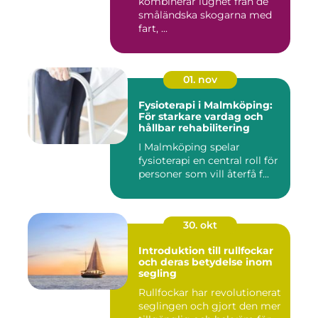
kombinerar lugnet från de
småländska skogarna med
fart, ...
01. nov
Fysioterapi i Malmköping:
För starkare vardag och
hållbar rehabilitering
I Malmköping spelar
fysioterapi en central roll för
personer som vill återfå f...
30. okt
Introduktion till rullfockar
och deras betydelse inom
segling
Rullfockar har revolutionerat
seglingen och gjort den mer