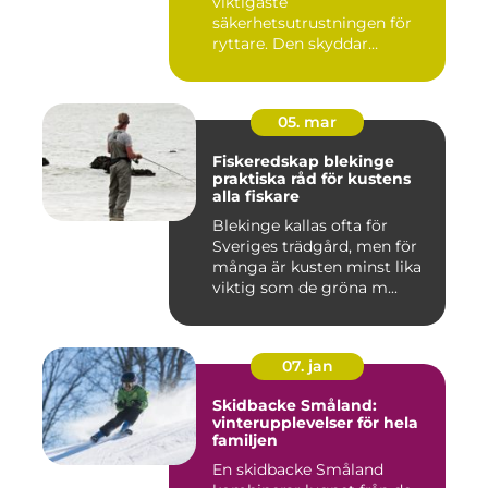
viktigaste
säkerhetsutrustningen för
ryttare. Den skyddar
huvudet vid fal...
05. mar
Fiskeredskap blekinge
praktiska råd för kustens
alla fiskare
Blekinge kallas ofta för
Sveriges trädgård, men för
många är kusten minst lika
viktig som de gröna m...
07. jan
Skidbacke Småland:
vinterupplevelser för hela
familjen
En skidbacke Småland