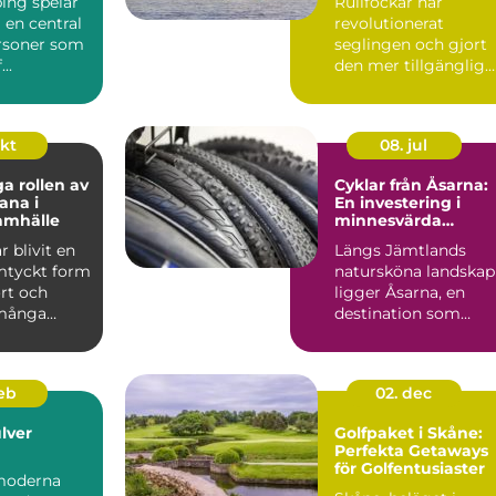
ing spelar
Rullfockar har
ering
i en central
revolutionerat
ersoner som
seglingen och gjort
...
den mer tillgänglig
och bekväm för ...
okt
08. jul
ga rollen av
Cyklar från Åsarna:
ana i
En investering i
amhälle
minnesvärda
upplevelser
r blivit en
Längs Jämtlands
mtyckt form
natursköna landskap
rt och
ligger Åsarna, en
 många
destination som
.
lockar b&...
feb
02. dec
lver
Golfpaket i Skåne:
Perfekta Getaways
för Golfentusiaster
moderna