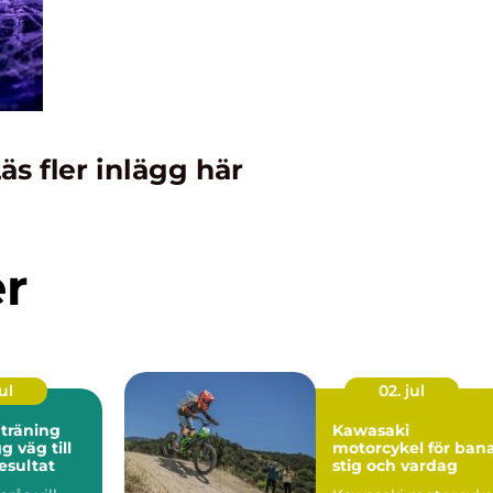
äs fler inlägg här
er
ul
02. jul
 träning
Kawasaki
motorcykel för bana
esultat
stig och vardag