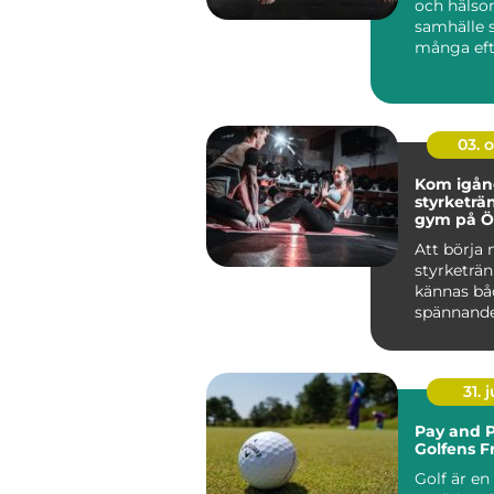
och häls
samhälle 
många eft
produkter 
03. 
Kom igå
styrketrä
gym på Ö
Att börja
styrketrä
kännas bå
spännand
övervä...
31. j
Pay and P
Golfens F
Golf är en