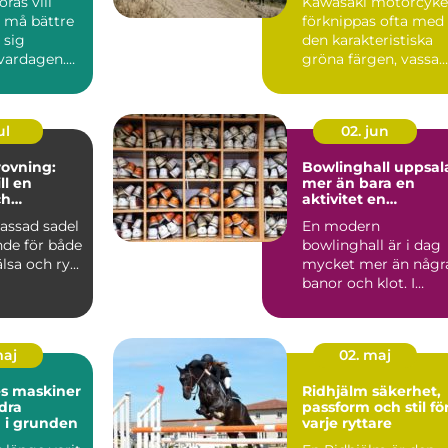
rås vill
Kawasaki motorcyke
, må bättre
förknippas ofta med
 sig
den karakteristiska
 vardagen.
gröna färgen, vassa
många fast
motor...
ul
02. jun
ovning:
Bowlinghall uppsal
ll en
mer än bara en
ch
aktivitet en
e häst
fredagkväll
assad sadel
En modern
nde för både
bowlinghall är i dag
lsa och ry...
mycket mer än någr
banor och klot. I
Uppsala har bowling
utvecklats ...
maj
02. maj
es maskiner
Ridhjälm säkerhet,
dra
passform och stil fö
 i grunden
varje ryttare