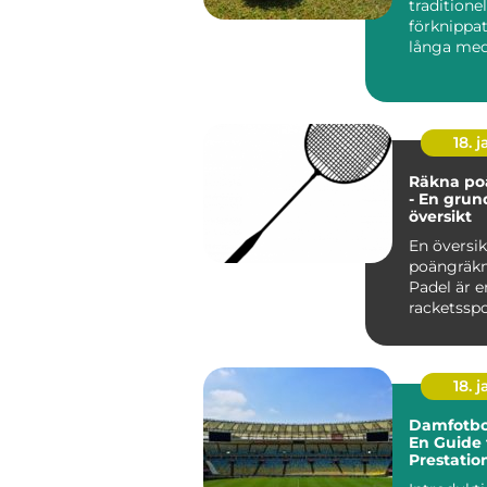
traditionel
förknippa
långa me
exklusiva k.
18. j
Räkna po
- En grun
översikt
En översik
poängräkn
Padel är e
racketssp
kombinera
från te...
18. j
Damfotbol
En Guide 
Prestatio