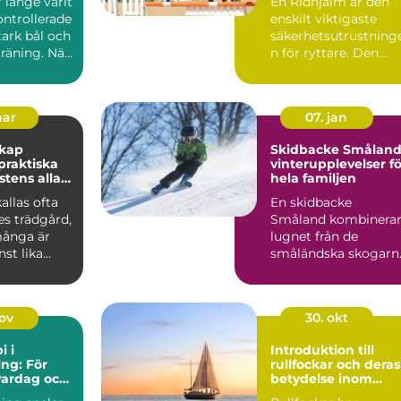
r länge varit
En Ridhjälm är den
ontrollerade
enskilt viktigaste
stark bål och
säkerhetsutrustning
räning. När
n för ryttare. Den
skyddar huvudet vid
fal...
mar
07. jan
skap
Skidbacke Småland
vinterupplevelser fö
stens alla
hela familjen
allas ofta
En skidbacke
es trädgård,
Småland kombinera
ånga är
lugnet från de
st lika
småländska skogarn
m de gröna
med fart, ...
nov
30. okt
i i
Introduktion till
ng: För
rullfockar och deras
vardag och
betydelse inom
segling