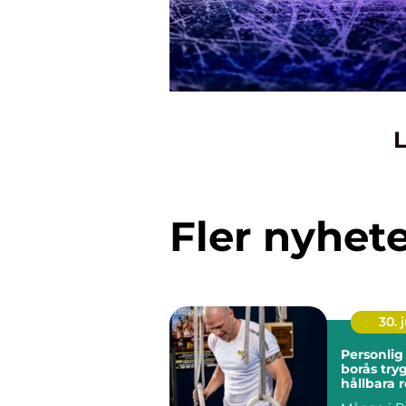
L
Fler nyhet
30. j
Personlig
borås trygg väg till
hållbara r