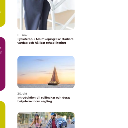
e
01. nov
Fysioterapi i Malmköping: För starkare
vardag och hållbar rehabilitering
:
r
r
a
30. okt
Introduktion till rullfockar och deras
betydelse inom segling