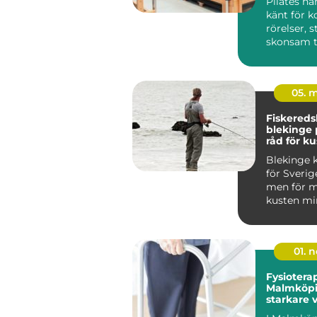
Pilates ha
känt för k
rörelser, 
skonsam t
träninge...
05. 
Fiskered
blekinge praktiska
råd för ku
fiskare
Blekinge k
för Sverig
men för m
kusten min
viktig so
m...
01. 
Fysioterap
Malmköpi
starkare 
hållbar