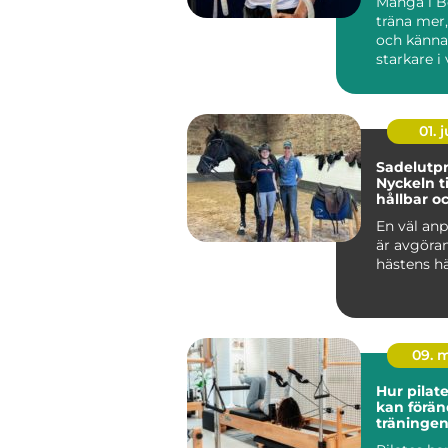
Många i Bo
träna mer
och känna
starkare i
Ändå kör 
efter...
01. j
Sadelutpr
Nyckeln ti
hållbar o
välmåend
En väl anp
är avgöra
hästens hä
09. 
Hur pilat
kan förän
träningen