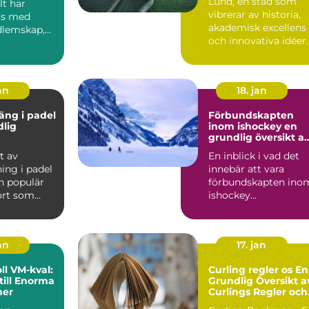
Lund, en stad som
lt har
vibrerar av historia,
ts med
akademisk excellens
dlemskap,
och innovativa idéer
..
är ocks...
an
18. jan
äng i padel
Förbundskapten
dlig
inom ishockey en
grundlig översikt a
denna roll
t av
En inblick i vad det
ing i padel
innebär att vara
n populär
förbundskapten ino
ort som
ishockey
r element
Förbundskaptenen ä
en central f...
an
17. jan
l VM-kval:
Curling regler os En
till Enorma
Grundlig Översikt a
ner
Curlings Regler och
Mer