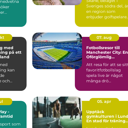
Skåne, beläget i
omedvetna
Sveriges södra del, ä
söker
en region som
er
erbjuder golfspelare
som kan...
n&ar...
okt
07. aug
ng med
Fotbollsresor till
ning på ett
Manchester City: En
land
Oförglömlig
Upplevelse
 med
Att resa för att se sit
ning kan
favoritfotbollslag
de
spela live är något
e och
många drö...
ul
05. apr
lay -
Upptäck
ramtid
gymkulturen i Lund
En stad för träning
 sport som
och hälsa