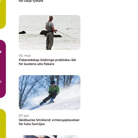
l
för varje ryttare
a
05. mar
Fiskeredskap blekinge praktiska råd
för kustens alla fiskare
a
07. jan
Skidbacke Småland: vinterupplevelser
för hela familjen
r